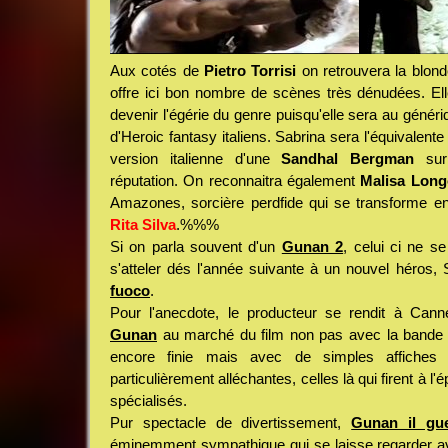
Aux cotés de
Pietro Torrisi
on retrouvera la blon
offre ici bon nombre de scènes très dénudées. Ell
devenir l'égérie du genre puisqu'elle sera au généri
d'Heroic fantasy italiens. Sabrina sera l'équivalent
version italienne d'une
Sandhal Bergman
sur 
réputation. On reconnaitra également
Malisa Long
Amazones, sorcière perdfide qui se transforme en 
Rita Silva
.%%%
Si on parla souvent d'un
Gunan 2
, celui ci ne se
s'atteler dés l'année suivante à un nouvel héros, 
fuoco
.
Pour l'anecdote, le producteur se rendit à Can
Gunan
au marché du film non pas avec la bande e
encore finie mais avec de simples affiches
particulièrement alléchantes, celles là qui firent à l
spécialisés.
Pur spectacle de divertissement,
Gunan il gue
éminemment sympathique qui se laisse regarder ave