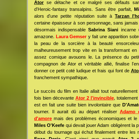
Ator
se détache et ce malgré ses défauts san
d'Heroic-fantasy transalpins. Sans être parfait,
Mi
alors d'une petite réputation suite à
Tarzan l'
certaine épaisseur à son personnage, sans jamais ê
désormais indispensable
Sabrina Siani
incarne u
amazone.
Laura Gemser
y fait une apparition so
la peau de la sorcière à la beauté ensorcele
malheureusement trop vite en la transformant en 
assez comique avouons le. La présence du petit
compagnon de Ator et véritable allié, finalise l'
donner ce petit coté ludique et frais qui font de
Ator
franchement sympathique.
Le succès du film en Italie allait tout naturellement
fois bien décevante
Ator 2 l'invincible
, totalement
est en fait une suite bien involontaire que
D'Amat
tourner. Il aurait dû au départ réaliser
Adamo e
d'amore
mais des problèmes économiques et le 
Miles O'Keefe
qui devait jouer Adam obligèrent la 
début du tournage qui échut finalement entre le
Enzo Doria
. C'est ainsi que naquit
Ator 2
po