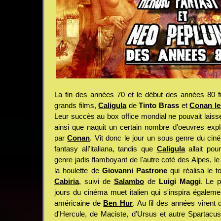
La fin des années 70 et le début des années 80 
grands films,
Caligula
de
Tinto Brass
et
Conan le
Leur succès au box office mondial ne pouvait laisser i
ainsi que naquit un certain nombre d'oeuvres exploi
par
Conan
. Vit donc le jour un sous genre du ciném
fantasy all'italiana, tandis que
Caligula
allait pou
genre jadis flamboyant de l'autre coté des Alpes, 
la houlette de
Giovanni Pastrone
qui réalisa le t
Cabiria
, suivi de
Salambo
de
Luigi Maggi
. Le p
jours du cinéma muet italien qui s'inspira égaleme
américaine de
Ben Hur
. Au fil des années virent 
d'Hercule, de Maciste, d'Ursus et autre Spartacu