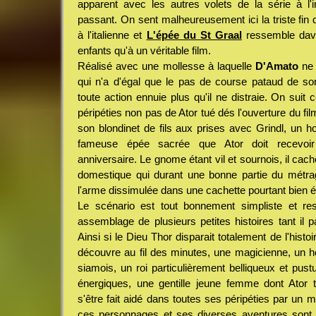
apparent avec les autres volets de la série à l'
passant. On sent malheureusement ici la triste fin d
à l'italienne et
L'épée du St Graal
ressemble dava
enfants qu'à un véritable film.
Réalisé avec une mollesse à laquelle
D'Amato
ne 
qui n'a d'égal que le pas de course pataud de so
toute action ennuie plus qu'il ne distraie. On suit 
péripéties non pas de Ator tué dés l'ouverture du fi
son blondinet de fils aux prises avec Grindl, un hor
fameuse épée sacrée que Ator doit recevoir
anniversaire. Le gnome étant vil et sournois, il cache
domestique qui durant une bonne partie du métrag
l'arme dissimulée dans une cachette pourtant bien é
Le scénario est tout bonnement simpliste et r
assemblage de plusieurs petites histoires tant il p
Ainsi si le Dieu Thor disparait totalement de l'histoi
découvre au fil des minutes, une magicienne, un ho
siamois, un roi particulièrement belliqueux et pu
énergiques, une gentille jeune femme dont Ator
s'être fait aidé dans toutes ses péripéties par un 
ces personnages et ses diverses aventures sont 