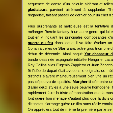
séquence de danse d'un ridicule sidérant et tell
gladiateurs
parvient aisément à supplanter
Th
ringardise, faisant passer ce dernier pour un chef d'
Plus surprenante et malicieuse est la tentative
mélanger l'heroic fantasy à un autre genre qui lui es
tout en y incluant les principales composantes d'
guerre du feu
dans lequel il va faire évoluer u
Conan à celles de
Star wars,
autre gros triomphe d
début de décennie. Ainsi naquit
Yor chasseur d
bande dessinée espagnole intitulée Henga el caza
Ray Collins alias Eugenio Zappietro et Juan Zanotto
Si l'idée de départ était avouons le originale, ce m
distincts s'avère malheureusement bien vite un rat
pas dépourvu de qualités.
Margheriti
démontre une 
d'allier deux styles à une seule oeuvre homogène.
rapidement faire la triste démonstration que la mass
font guère bon ménage d'autant plus que la divisio
distinctes n'arrange guère un film sans réelle continu
On appréciera tout de même la première partie se s