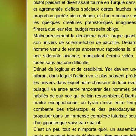
plutôt plaisant et divertissant tourné en Turquie da
et agrémentés d'effets spéciaux certes fauchés m
proportion gardée bien entendu, et d'un montage sa
les quelques créatures préhistoriques imaginé
filmera que leur tête, budget restreint oblige.
Malheureusement la deuxième partie lorgne quant 
son univers de science-fiction de pacotille. Déba
homme venu de temps ancestraux rappelons le, s
une sidérante aisance, manipulant écrans vidéo, o
fusée sans aucune difficulté.
Dénué de logique et de crédibilité,
Yor
devient une
hilarant dans lequel l'action va le plus souvent préd
les univers dans lequel notre chasseur du futur évol
puisqu'il va entre autre rencontrer des hommes d
habillés de cuir noir qui de loin ressemblent à Dart
maître encapuchonné, un tyran croisé entre l'emp
combattre des tricératops et des ptérodactyle
propulser dans un immense complexe futuriste po
d'un gigantesque vaisseau spatial.
C'est un peu tout et n'importe quoi, un assembla
mais cependant jamais déplaisant.
Yor
est une joli