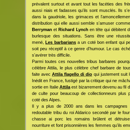
prévalent surtout et avant tout les facéties des frè
aussi niais et fadasses qu'ils sont musclés. Ils s'e
dans la gaudriole, les grimaces et l'amoncelleme
distribution qui elle aussi semble s'amuser comme
Berryman
et
Richard Lynch
en tête qui débitent 
burlesque des situations. Sans être une réussi
mené,
Les barbarians
a un coté bon enfant qui peu
soit peu réceptif à ce genre d'humour. Le cas échéa
s'avérer très difficile.
Parmi toutes ces nouvelles tribus barbares pourquo
célèbre Attila, le plus célèbre chef barbare de to
faite avec
Attila flagello di dio
qui justement suit 
Inédit en France, fustigé par la critique qui ne mâc
sortie en Italie
Attila
est bizarrement devenu au fil d
de culte pour beaucoup de collectionneurs plus pa
coté des Alpes.
Il y a plus de 2000 ans dans les campagnes m
redoutable tribu du roi Aldarico secondé par le four
chasse ai porc les romains brûlent et détruisent
nourriture et font prisonnières les femmes qu'ils 