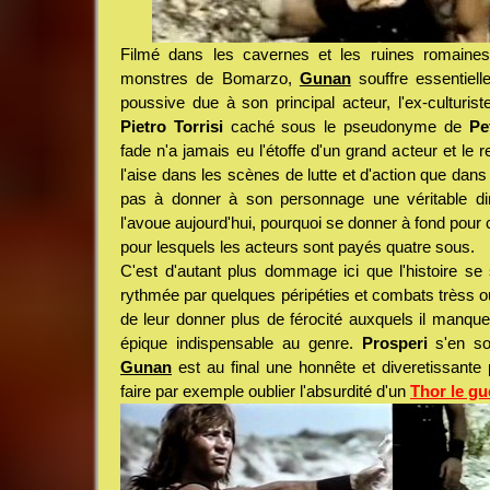
Filmé dans les cavernes et les ruines romaines
monstres de Bomarzo,
Gunan
souffre essentiell
poussive due à son principal acteur, l'ex-culturis
Pietro Torrisi
caché sous le pseudonyme de
Pe
fade n'a jamais eu l'étoffe d'un grand acteur et le 
l'aise dans les scènes de lutte et d'action que dans l
pas à donner à son personnage une véritable d
l'avoue aujourd'hui, pourquoi se donner à fond pour 
pour lesquels les acteurs sont payés quatre sous.
C'est d'autant plus dommage ici que l'histoire se
rythmée par quelques péripéties et combats trèss ouv
de leur donner plus de férocité auxquels il manqu
épique indispensable au genre.
Prosperi
s'en sor
Gunan
est au final une honnête et diveretissante p
faire par exemple oublier l'absurdité d'un
Thor le gu