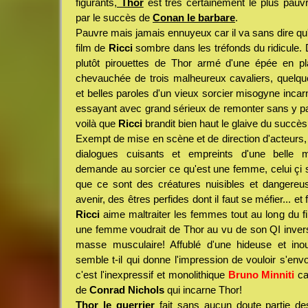
figurants,
Thor
est très certainement le plus pauv
par le succès de
Conan le barbare
.
Pauvre mais jamais ennuyeux car il va sans dire qu'o
film de
Ricci
sombre dans les tréfonds du ridicule
plutôt pirouettes de Thor armé d'une épée en pl
chevauchée de trois malheureux cavaliers, quelqu
et belles paroles d'un vieux sorcier misogyne inca
essayant avec grand sérieux de remonter sans y par
voilà que
Ricci
brandit bien haut le glaive du succès
Exempt de mise en scène et de direction d'acteurs
dialogues cuisants et empreints d'une belle 
demande au sorcier ce qu'est une femme, celui çi s
que ce sont des créatures nuisibles et dangere
avenir, des êtres perfides dont il faut se méfier... e
Ricci
aime maltraiter les femmes tout au long du fi
une femme voudrait de Thor au vu de son QI inver
masse musculaire! Affublé d'une hideuse et inou
semble t-il qui donne l'impression de vouloir s'e
c'est l'inexpressif et monolithique
Bruno Minniti
ca
de
Conrad Nichols
qui incarne Thor!
Thor le guerrier
fait sans aucun doute partie de