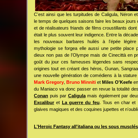
C'est ainsi que les turpitudes de Caligula, Néron et
le temps de quelques saisons faire les beaux jours 
et de réalisateurs friands de films croustillants d
était le plus souvent leur indigence. Entre la décad
les nouveaux barbares huilés à l'épée légère
mythologie se forgea elle aussi une petite place 
dieux non pas de l'Olympe mais de Cinecittà en pro
goût du jour ces fameuses légendes sans respect
origines tout en créant des héros, Gunan, Sangraal
une nouvelle génération de comédiens à la stature
Mark Gregory
,
Bruno Minniti
et
Miles O'Keefe
en
du Maniaco va donc passer en revue la totalité d
Conan
puis par
Caligula
mais également par deu
Excalibur
et
La guerre du feu
. Tous en char et
glaives magiques et des coquines jupettes et n'oubl
L'Heroic Fantasy all'italiana ou les sous musclé