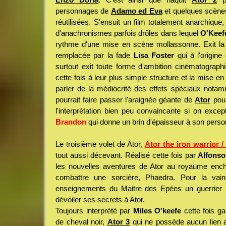
personnages de
Adamo ed Eva
et quelques scènes
réutilisées. S'ensuit un film totalement anarchique,
d'anachronismes parfois drôles dans lequel
O'Keef
rythme d'une mise en scène mollassonne. Exit l
remplacée par la fade
Lisa Foster
qui à l'origine
surtout exit toute forme d'ambition cinématograph
cette fois à leur plus simple structure et la mise e
parler de la médiocrité des effets spéciaux nota
pourrait faire passer l'araignée géante de
Ator
pour
l'interprétation bien peu convaincante si on excep
Brandon
qui donne un brin d'épaisseur à son per
Le troisième volet de Ator,
Ator the iron warrior / 
tout aussi décevant. Réalisé cette fois par
Alfonso
les nouvelles aventures de Ator au royaume encha
combattre une sorcière, Phaedra. Pour la vainc
enseignements du Maitre des Epées un guerrier in
dévoiler ses secrets à Ator.
Toujours interprété par
Miles O'keefe
cette fois ga
de cheval noir,
Ator 3
qui ne possède aucun lien 