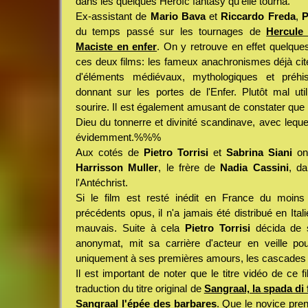
dans les quelques Heroïc fantasy qu'elle tourna.
Ex-assistant de
Mario Bava
et
Riccardo Freda
,
P
du temps passé sur les tournages de
Hercule
Maciste en enfer
. On y retrouve en effet quelques 
ces deux films: les fameux anachronismes déjà cit
d'éléments médiévaux, mythologiques et préhis
donnant sur les portes de l'Enfer. Plutôt mal utili
sourire. Il est également amusant de constater que
Dieu du tonnerre et divinité scandinave, avec lequel
évidemment.%%%
Aux cotés de
Pietro Torrisi
et
Sabrina Siani
on 
Harrisson Muller
, le frère de
Nadia Cassini
, da
l'Antéchrist.
Si le film est resté inédit en France du moins 
précédents opus, il n'a jamais été distribué en Italie
mauvais. Suite à cela
Pietro Torrisi
décida de s
anonymat, mit sa carrière d'acteur en veille p
uniquement à ses premières amours, les cascades e
Il est important de noter que le titre vidéo de ce f
traduction du titre original de
Sangraal, la spada di
Sangraal l'épée des barbares
. Que le novice pre