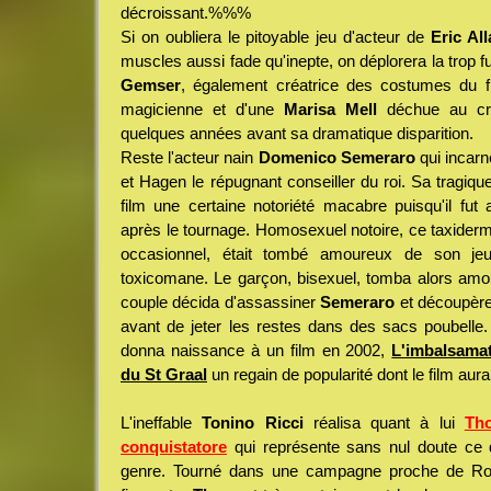
décroissant.%%%
Si on oubliera le pitoyable jeu d'acteur de
Eric Al
muscles aussi fade qu'inepte, on déplorera la trop f
Gemser
, également créatrice des costumes du 
magicienne et d'une
Marisa Mell
déchue au cré
quelques années avant sa dramatique disparition.
Reste l'acteur nain
Domenico Semeraro
qui incarn
et Hagen le répugnant conseiller du roi. Sa tragique
film une certaine notoriété macabre puisqu'il fu
après le tournage. Homosexuel notoire, ce taxiderm
occasionnel, était tombé amoureux de son je
toxicomane. Le garçon, bisexuel, tomba alors amour
couple décida d'assassiner
Semeraro
et découpère
avant de jeter les restes dans des sacs poubelle. 
donna naissance à un film en 2002,
L'imbalsama
du St Graal
un regain de popularité dont le film aura
L'ineffable
Tonino Ricci
réalisa quant à lui
Tho
conquistatore
qui représente sans nul doute ce q
genre. Tourné dans une campagne proche de Ro