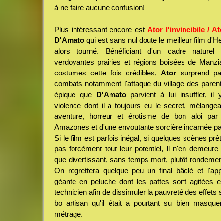
à ne faire aucune confusion!
Plus intéressant encore est
Ator l'invincibile / 
D'Amato
qui est sans nul doute le meilleur film d'He
alors tourné. Bénéficiant d'un cadre naturel 
verdoyantes prairies et régions boisées de Manz
costumes cette fois crédibles,
Ator
surprend pa
combats notamment l'attaque du village des parent
épique que
D'Amato
parvient à lui insuffler, il
violence dont il a toujours eu le secret, mélangea
aventure, horreur et érotisme de bon aloi par
Amazones et d'une envoutante sorcière incarnée p
Si le film est parfois inégal, si quelques scènes prêt
pas forcément tout leur potentiel, il n'en demeure
que divertissant, sans temps mort, plutôt rondemen
On regrettera quelque peu un final bâclé et l'app
géante en peluche dont les pattes sont agitées e
technicien afin de dissimuler la pauvreté des effet
bo artisan qu'il était a pourtant su bien masque
métrage.