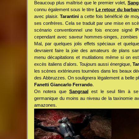
Beaucoup plus maîtrisé que le premier volet,
Sangr
connu également sous le titre
Le retour du barbar
avec plaisir.
Tarantini
a cette fois bénéficié de m
ses confrères. Cela se traduit par une mise en scè
scénario conventionnel une fois encore signé
P
cependant avec saveur hommes-singes, zombies s
Mal, par quelques jolis effets spéciaux et quelq
devraient faire la joie des amateurs de plans san
menu décapitations et mutilations même si on est
excès italiens d'alors. Toujours aussi énergique,
Tar
les scènes extérieures tournées dans les beaux d
des Abbruzzes. On soulignera légalement a belle ph
Fanetti Giancarlo Ferrando
.
On notera que
Sangraal
est le seul film à se 
germanique du moins au niveau de la taxinomie av
amazones.