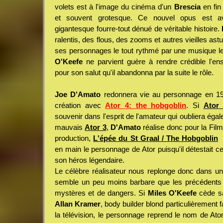
volets est à l'image du cinéma d'un
Brescia
en fin 
et souvent grotesque. Ce nouvel opus est a
gigantesque fourre-tout dénué de véritable histoire.
ralentis, des flous, des zooms et autres vieilles ast
ses personnages le tout rythmé par une musique l
O'Keefe
ne parvient guère à rendre crédible l'ens
pour son salut qu'il abandonna par la suite le rôle.
Joe D'Amato
redonnera vie au personnage en 19
création avec
Ator 4: the hobgoblin
. Si
Ator
souvenir dans l'esprit de l'amateur qui oubliera éga
mauvais
Ator 3
,
D'Amato
réalise donc pour la Film
production,
L'épée du St Graal / The Hobgoblin
p
en main le personnage de Ator puisqu'il détestait 
son héros légendaire.
Le célèbre réalisateur nous replonge donc dans u
semble un peu moins barbare que les précédents 
mystères et de dangers. Si
Miles O'Keefe
cède sa
Allan Kramer
, body builder blond particulièrement 
la télévision, le personnage reprend le nom de Ato