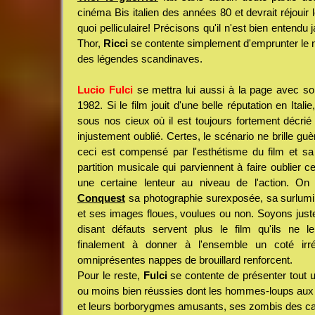
cinéma Bis italien des années 80 et devrait réjouir
quoi pelliculaire! Précisons qu'il n'est bien entendu 
Thor,
Ricci
se contente simplement d'emprunter le n
des légendes scandinaves.
Lucio Fulci
se mettra lui aussi à la page avec s
1982. Si le film jouit d'une belle réputation en Ital
sous nos cieux où il est toujours fortement décrié
injustement oublié. Certes, le scénario ne brille guè
ceci est compensé par l'esthétisme du film et sa
partition musicale qui parviennent à faire oublier 
une certaine lenteur au niveau de l'action. O
Conquest
sa photographie surexposée, sa surlumin
et ses images floues, voulues ou non. Soyons just
disant défauts servent plus le film qu'ils ne le
finalement à donner à l'ensemble un coté irr
omniprésentes nappes de brouillard renforcent.
Pour le reste,
Fulci
se contente de présenter tout u
ou moins bien réussies dont les hommes-loups aux
et leurs borborygmes amusants, ses zombis des ca