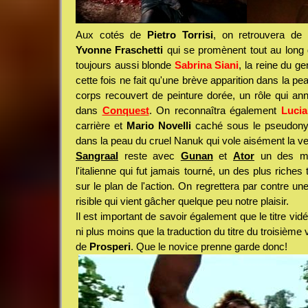
Aux cotés de
Pietro Torrisi
, on retrouvera de 
Yvonne Fraschetti
qui se promènent tout au long du
toujours aussi blonde
Sabrina Siani
, la reine du 
cette fois ne fait qu'une brève apparition dans la p
corps recouvert de peinture dorée, un rôle qui an
dans
Conquest
. On reconnaîtra également
Lucia
carrière et
Mario Novelli
caché sous le pseudon
dans la peau du cruel Nanuk qui vole aisément la v
Sangraal
reste avec
Gunan
et
Ator
un des mei
l'italienne qui fut jamais tourné, un des plus riches 
sur le plan de l'action. On regrettera par contre un
risible qui vient gâcher quelque peu notre plaisir.
Il est important de savoir également que le titre vidé
ni plus moins que la traduction du titre du troisième 
de
Prosperi
. Que le novice prenne garde donc!