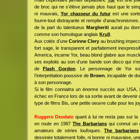
de broc qui ne s'élève jamais plus haut que le sim
ni mauvais,
Yor chasseur du futur
est une sorte
fourre-tout distrayante et remplie d'anachronismes.
de la part du talentueux
Margheriti
aurait pu donn
comme son homologue anglais
Krull
.
Aux cotés d'une
Corinne Clery
au brushing impec
fort sage, le transparent et parfaitement inexpress
America, incarne Yor, beau blond glabre aux muscle
ses exploits au son d'une bande son disco qui n'es
de
Flash Gordon
. Le personnage de Yor so
l'interprétation poussive de
Brown
, incapable de d
à son personnage.
Si le film connaitra un énorme succès aux USA, i
échec en France lors de sa sortie avant de deven
type de films Bis, une petite oeuvre culte pour les 
Ruggero Deodato
quant à lui ne resta pas sur la
en route en 1987
The Barbarians
qui connut un 
amateurs de séries loufoques.
The barbarians
dessinée totalement folle, ni bonne ni mauvaise, un