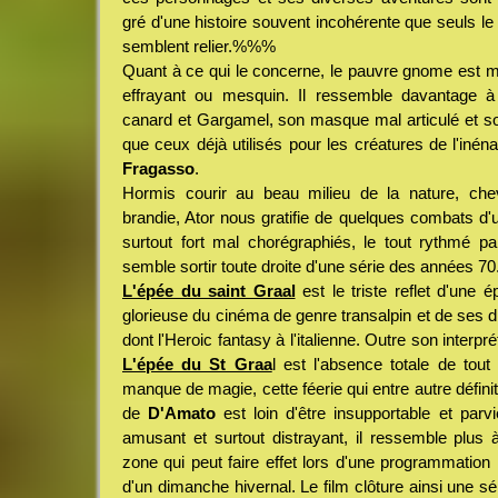
gré d'une histoire souvent incohérente que seuls l
semblent relier.%%%
Quant à ce qui le concerne, le pauvre gnome est 
effrayant ou mesquin. Il ressemble davantage à
canard et Gargamel, son masque mal articulé et s
que ceux déjà utilisés pour les créatures de l'inén
Fragasso
.
Hormis courir au beau milieu de la nature, ch
brandie, Ator nous gratifie de quelques combats d'
surtout fort mal chorégraphiés, le tout rythmé p
semble sortir toute droite d'une série des années 70
L'épée du saint Graal
est le triste reflet d'une é
glorieuse du cinéma de genre transalpin et de ses d
dont l'Heroic fantasy à l'italienne. Outre son interpr
L'épée du St Graa
l est l'absence totale de tout
manque de magie, cette féerie qui entre autre définit 
de
D'Amato
est loin d'être insupportable et par
amusant et surtout distrayant, il ressemble plus à
zone qui peut faire effet lors d'une programmation
d'un dimanche hivernal. Le film clôture ainsi une sé