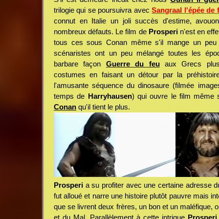
trilogie qui se poursuivra avec
Sangraal l'épée de 
connut en Italie un joli succès d'estime, avouo
nombreux défauts. Le film de
Prosperi
n'est en effe
tous ces sous Conan même s'il mange un peu à 
scénaristes ont un peu mélangé toutes les épo
barbare façon
Guerre du feu
aux Grecs plus 
costumes en faisant un détour par la préhistoi
l'amusante séquence du dinosaure (filmée ima
temps de
Harryhausen
) qui ouvre le film même 
Conan
qu'il tient le plus.
Prosperi
a su profiter avec une certaine adresse d
fut alloué et narre une histoire plutôt pauvre mais int
que se livrent deux frères, un bon et un maléfique, 
et du Mal. Parallèlement à cette intrigue
Prosperi