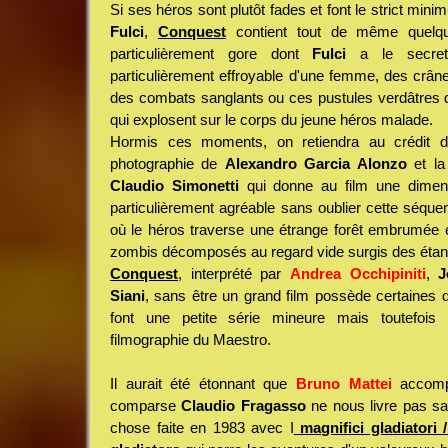
Si ses héros sont plutôt fades et font le strict m
Fulci
,
Conquest
contient tout de même quelq
particulièrement gore dont
Fulci
a le secret 
particulièrement effroyable d'une femme, des crâne
des combats sanglants ou ces pustules verdâtres 
qui explosent sur le corps du jeune héros malade.
Hormis ces moments, on retiendra au crédit
photographie de
Alexandro Garcia Alonzo
et la
Claudio Simonetti
qui donne au film une dimens
particulièrement agréable sans oublier cette séque
où le héros traverse une étrange forêt embrumée e
zombis décomposés au regard vide surgis des étan
Conquest
, interprété par
Andrea Occhipiniti
,
J
Siani
, sans être un grand film possède certaines q
font une petite série mineure mais toutefois
filmographie du Maestro.
Il aurait été étonnant que
Bruno Mattei
accompa
comparse
Claudio Fragasso
ne nous livre pas sa 
chose faite en 1983 avec I
magnifici gladiatori 