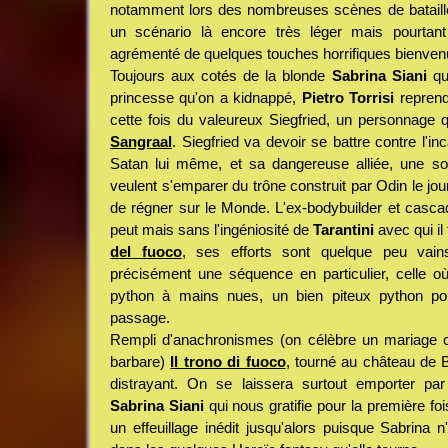
notamment lors des nombreuses scènes de bataille. 
un scénario là encore très léger mais pourtant
agrémenté de quelques touches horrifiques bienven
Toujours aux cotés de la blonde
Sabrina Siani
qui
princesse qu'on a kidnappé,
Pietro Torrisi
reprend
cette fois du valeureux Siegfried, un personnage q
Sangraal
. Siegfried va devoir se battre contre l'inc
Satan lui même, et sa dangereuse alliée, une sor
veulent s'emparer du trône construit par Odin le jour
de régner sur le Monde. L'ex-bodybuilder et cascade
peut mais sans l'ingéniosité de
Tarantini
avec qui il
del fuoco
, ses efforts sont quelque peu vai
précisément une séquence en particulier, celle o
python à mains nues, un bien piteux python pou
passage.
Rempli d'anachronismes (on célèbre un mariage ch
barbare)
Il trono di fuoco
, tourné au château de B
distrayant. On se laissera surtout emporter pa
Sabrina Siani
qui nous gratifie pour la première fo
un effeuillage inédit jusqu'alors puisque Sabrina 