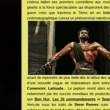
cinéma italien ses premiers comédiens aux musc
géants à la force spectaculaire qui disparurent de
grave crise que traversa le 7ème art en Italie 
cinématographique connut un phénoménal ralentis
avant de reprendre de plus belle dès le début des a
d'une nouvelle vague de réalosateurs dont entr
Comencini
,
Lattuada
... Le peplum revint alors 
notamment par les succès mondiaux de production
que
Ben Hur
,
Les 10 commandements
et
Spar
Hercule sous les traits de
Steve Reeves
suivi 
colosses puis de tant d'autres, Maciste en tête. Aprè