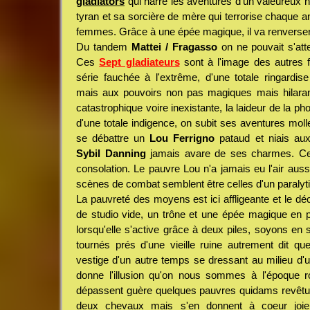
gladiators
qui narre les aventures d'un valeureux 
tyran et sa sorcière de mère qui terrorise chaque an
femmes. Grâce à une épée magique, il va renverser
Du tandem
Mattei / Fragasso
on ne pouvait s'att
Ces
Sept gladiateurs
sont à l'image des autres 
série fauchée à l'extrême, d'une totale ringardis
mais aux pouvoirs non pas magiques mais hilara
catastrophique voire inexistante, la laideur de la pho
d'une totale indigence, on subit ses aventures mol
se débattre un
Lou Ferrigno
pataud et niais aux
Sybil Danning
jamais avare de ses charmes. Ce 
consolation. Le pauvre Lou n'a jamais eu l'air aus
scènes de combat semblent être celles d'un paralyt
La pauvreté des moyens est ici affligeante et le d
de studio vide, un trône et une épée magique en pl
lorsqu'elle s'active grâce à deux piles, soyons en s
tournés prés d'une vieille ruine autrement dit que
vestige d'un autre temps se dressant au milieu d'u
donne l'illusion qu'on nous sommes à l'époque r
dépassent guère quelques pauvres quidams revêtus
deux chevaux mais s'en donnent à coeur joie 