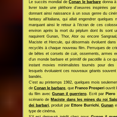
Le succès mondial de
Conan le barbare
donna à l
livrer toute une pléthore d'oeuvres inspirées pa
donnant ainsi naissance à un sous genre du cinéma
fantasy all'italiana, qui allait engendrer quelque
marquant ainsi le retour à l'écran de ces colosse
environ après la mort du péplum dont ils sont 
naquirent Gunan, Thor, Ator ou encore Sangraal
Maciste et Hercule, qui désormais évoluent dan
recyclés à chaque nouveau film. Perruques de cri
de bêtes et corsets de cuir, ossements, armes en b
d'un monde barbare et primitif de pacotille à ce qui
instant movies minimalistes tournés pour des 
lesquels évoluaient ces nouveaux géants souvent 
bandés.
C'est au printemps 1982, quelques mois seulement 
de
Conan le barbare
, que
Franco Prosperi
ouvrit 
du film avec
Gunan il guerriero
. Ecrit par
Piero
scénario de
Maciste dans les mines du roi Sa
dei barbari
, produit par
Ettore Burrichi
,
Gunan
es
type de cinéma.
S'il est demeuré inédit chez nous
Gunan il guer