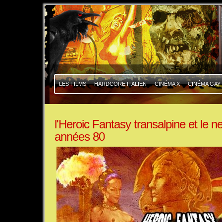
|
|
LES FILMS
HARDCORE ITALIEN
CINÉMA X
CINÉMA GAY
l'Heroic Fantasy transalpine et le 
années 80