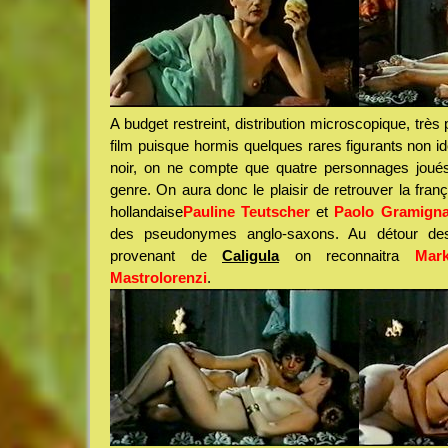
A budget restreint, distribution microscopique, très
film puisque hormis quelques rares figurants non i
noir, on ne compte que quatre personnages joués
genre. On aura donc le plaisir de retrouver la fran
hollandaise
Pauline Teutscher
et
Paolo Gramign
des pseudonymes anglo-saxons. Au détour de
provenant de
Caligula
on reconnaitra
Mar
Mastrolorenzi
.