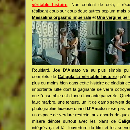
véritable histoire
. Non content de cela, il réci
réalisant coup sur coup deux autres peplum mais po
Messalina orgasmo imperiale
et
Una vergine per
Roublard,
Joe D'Amato
va au plus simple puisq
complets de
Caligula la véritable histoire
qu'il r
plus ou moins bien dans cette histoire de gladiatric
importante lutte dont la gagnante se verra octroyer 
que l'ensemble est d'une étonnante pauvreté. Que
faux marbre, une tenture, un lit de camp servent d
photographie hideuse quand
D'Amato
n'ose pas u
un espace de verdure restreint aux abords de quel
misère dénote surtout avec les plans de
Calig
intégrés ça et là, l'ouverture du film et les scè