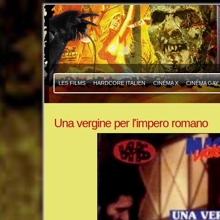
|
|
LES FILMS
HARDCORE ITALIEN
CINÉMA X
CINÉMA GAY
Una vergine per l'impero romano