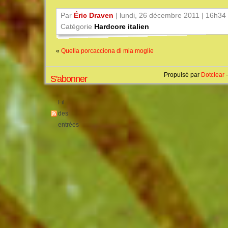
Par
Éric Draven
| lundi, 26 décembre 2011 | 16h34
Catégorie
Hardcore italien
«
Quella porcacciona di mia moglie
Propulsé par
Dotclear
-
S'abonner
Fil
des
entrées