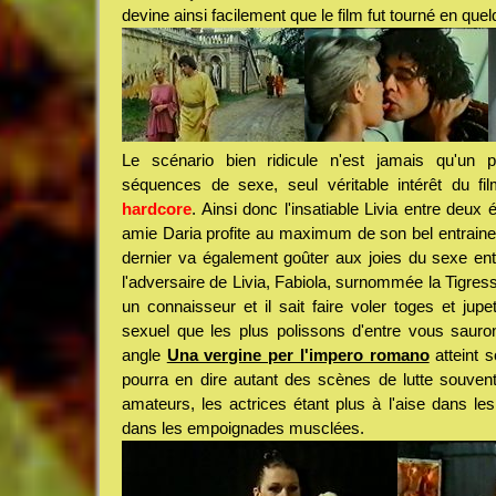
devine ainsi facilement que le film fut tourné en que
Le scénario bien ridicule n'est jamais qu'un p
séquences de sexe, seul véritable intérêt du f
hardcore
. Ainsi donc l'insatiable Livia entre deu
amie Daria profite au maximum de son bel entraineu
dernier va également goûter aux joies du sexe en
l'adversaire de Livia, Fabiola, surnommée la Tigr
un connaisseur et il sait faire voler toges et jupet
sexuel que les plus polissons d'entre vous sauro
angle
Una vergine per l'impero romano
atteint 
pourra en dire autant des scènes de lutte souvent
amateurs, les actrices étant plus à l'aise dans le
dans les empoignades musclées.