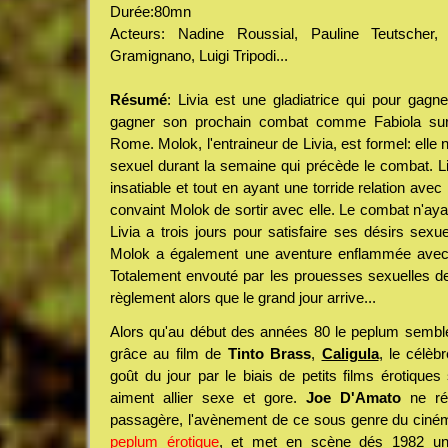
Durée:80mn
Acteurs: Nadine Roussial, Pauline Teutsche
Gramignano, Luigi Tripodi...
Résumé
: Livia est une gladiatrice qui pour gagner
gagner son prochain combat comme Fabiola su
Rome. Molok, l'entraineur de Livia, est formel: elle 
sexuel durant la semaine qui précède le combat. 
insatiable et tout en ayant une torride relation avec 
convaint Molok de sortir avec elle. Le combat n'ayan
Livia a trois jours pour satisfaire ses désirs sexu
Molok a également une aventure enflammée avec 
Totalement envouté par les prouesses sexuelles de 
règlement alors que le grand jour arrive...
Alors qu'au début des années 80 le peplum semble
grâce au film de
Tinto Brass
,
Caligula
, le célè
goût du jour par le biais de petits films érotique
aiment allier sexe et gore.
Joe D'Amato
ne ré
passagère, l'avènement de ce sous genre du cinéma
peplum érotique
, et met en scène dés 1982 un