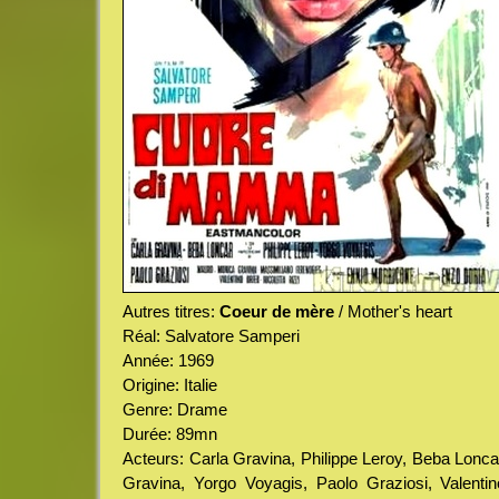
Autres titres:
Coeur de mère
/ Mother's heart
Réal: Salvatore Samperi
Année: 1969
Origine: Italie
Genre: Drame
Durée: 89mn
Acteurs: Carla Gravina, Philippe Leroy, Beba Lonc
Gravina, Yorgo Voyagis, Paolo Graziosi, Valentin