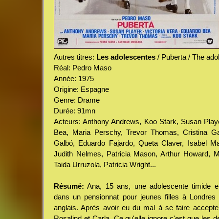
Autres titres:
Les adolescentes
/ Puberta / The ado
Réal: Pedro Maso
Année: 1975
Origine: Espagne
Genre: Drame
Durée: 91mn
Acteurs: Anthony Andrews, Koo Stark, Susan Playe
Bea, Maria Perschy, Trevor Thomas, Cristina Galb
Galbó, Eduardo Fajardo, Queta Claver, Isabel Mar
Judith Nelmes, Patricia Mason, Arthur Howard, Mó
Taida Urruzola, Patricia Wright...
Résumé:
Ana, 15 ans, une adolescente timide e
dans un pensionnat pour jeunes filles à Londres 
anglais. Après avoir eu du mal à se faire accepter
Rosalind et Carla. Ce qu'elle ignore c'est que les 