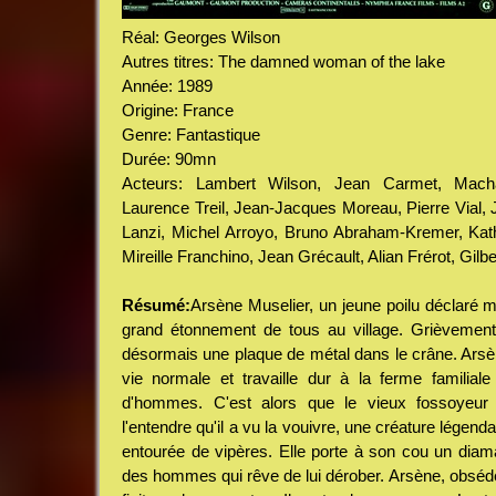
Réal: Georges Wilson
Autres titres: The damned woman of the lake
Année: 1989
Origine: France
Genre: Fantastique
Durée: 90mn
Acteurs: Lambert Wilson, Jean Carmet, Mach
Laurence Treil, Jean-Jacques Moreau, Pierre Vial, 
Lanzi, Michel Arroyo, Bruno Abraham-Kremer, Kathi
Mireille Franchino, Jean Grécault, Alian Frérot, Gilber
Résumé:
Arsène Muselier, un jeune poilu déclaré mo
grand étonnement de tous au village. Grièvement 
désormais une plaque de métal dans le crâne. Arsè
vie normale et travaille dur à la ferme familial
d'hommes. C'est alors que le vieux fossoyeur 
l'entendre qu'il a vu la vouivre, une créature légenda
entourée de vipères. Elle porte à son cou un diaman
des hommes qui rêve de lui dérober. Arsène, obsédé