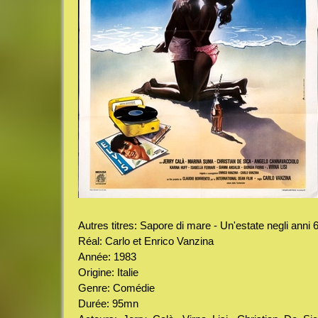
Autres titres: Sapore di mare - Un'estate negli anni 6
Réal: Carlo et Enrico Vanzina
Année: 1983
Origine: Italie
Genre: Comédie
Durée: 95mn