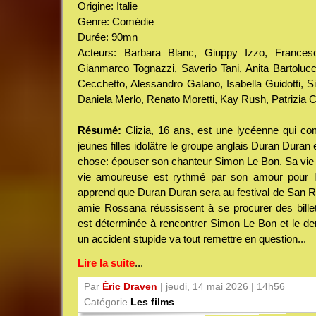
Origine: Italie
Genre: Comédie
Durée: 90mn
Acteurs: Barbara Blanc, Giuppy Izzo, Francesca
Gianmarco Tognazzi, Saverio Tani, Anita Bartolucci
Cecchetto, Alessandro Galano, Isabella Guidotti, 
Daniela Merlo, Renato Moretti, Kay Rush, Patrizia C
Résumé:
Clizia, 16 ans, est une lycéenne qui co
jeunes filles idolâtre le groupe anglais Duran Duran
chose: épouser son chanteur Simon Le Bon. Sa vie 
vie amoureuse est rythmé par son amour pour le
apprend que Duran Duran sera au festival de San Re
amie Rossana réussissent à se procurer des billet
est déterminée à rencontrer Simon Le Bon et le d
un accident stupide va tout remettre en question...
Lire la suite
...
Par
Éric Draven
| jeudi, 14 mai 2026 | 14h56
Catégorie
Les films