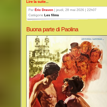
Lire la suite
...
Par
Éric Draven
| jeudi, 28 mai 2026 | 22h07
Catégorie
Les films
Buona parte di Paolina