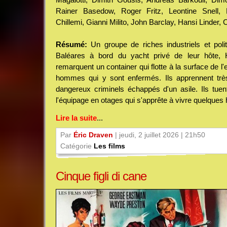
Rainer Basedow, Roger Fritz, Leontine Snell, 
Chillemi, Gianni Milito, John Barclay, Hansi Linder, C
Résumé:
Un groupe de riches industriels et politi
Baléares à bord du yacht privé de leur hôte, H
remarquent un container qui flotte à la surface de l'ea
hommes qui y sont enfermés. Ils apprennent très v
dangereux criminels échappés d'un asile. Ils tuent
l'équipage en otages qui s'apprête à vivre quelques h
Lire la suite
...
Par
Éric Draven
| jeudi, 2 juillet 2026 | 21h50
Catégorie
Les films
Cinque figli di cane