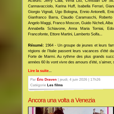
Acteurs: Jerry Calà, Virna Lisi, Christian De S
Cannavacciolo, Karina Huff, Isabella Ferrari, Giann
Giorgio Vignali, Ugo Bologna, Ennio Antonelli, Eni
Gianfranco Barra, Claudio Caramaschi, Roberto 
Angelo Maggi, Franco Moscon, Guido Nicheli, Alba P
Annabella Schiavone, Anna Maria Torniai, Edoa
Francofonte, Ettore Martini, Lamberto Solfa...
Résumé:
1964 - Un groupe de jeunes et leurs fami
régions de l'Italie passent leurs vacances d'été da
Forte de Marmi. Au rythme des plus grands succ
années 60 ils vont vivre des amours d'été, s'aimer, s
Lire la suite
...
Par
Éric Draven
| jeudi, 4 juin 2026 | 17h26
Catégorie
Les films
Ancora una volta a Venezia