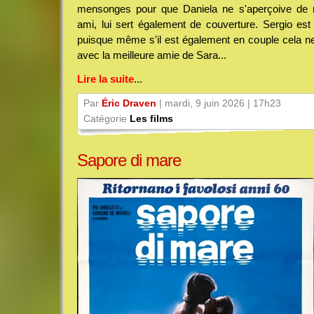
mensonges pour que Daniela ne s'aperçoive de ri
ami, lui sert également de couverture. Sergio est 
puisque même s'il est également en couple cela n
avec la meilleure amie de Sara...
Lire la suite
...
Par
Éric Draven
| mardi, 9 juin 2026 | 17h23
Catégorie
Les films
Sapore di mare