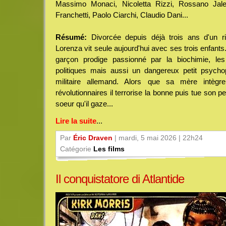
Massimo Monaci, Nicoletta Rizzi, Rossano Jalen
Franchetti, Paolo Ciarchi, Claudio Dani...
Résumé:
Divorcée depuis déjà trois ans d'un ric
Lorenza vit seule aujourd'hui avec ses trois enfants. 
garçon prodige passionné par la biochimie, les
politiques mais aussi un dangereux petit psycho
militaire allemand. Alors que sa mère intèg
révolutionnaires il terrorise la bonne puis tue son pe
soeur qu'il gaze...
Lire la suite
...
Par
Éric Draven
| mardi, 5 mai 2026 | 22h24
Catégorie
Les films
Il conquistatore di Atlantide