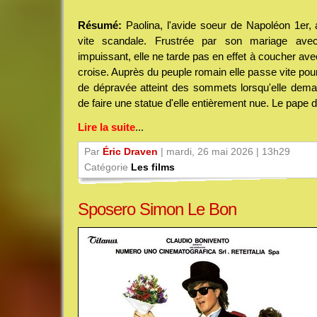
Résumé:
Paolina, l'avide soeur de Napoléon 1er, a
vite scandale. Frustrée par son mariage ave
impuissant, elle ne tarde pas en effet à coucher av
croise. Auprès du peuple romain elle passe vite pour
de dépravée atteint des sommets lorsqu'elle dem
de faire une statue d'elle entièrement nue. Le pape doi
Lire la suite
...
Par
Éric Draven
| mardi, 26 mai 2026 | 13h29
Catégorie
Les films
Sposero Simon Le Bon