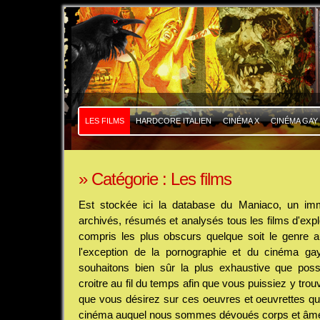
|
|
LES FILMS
HARDCORE ITALIEN
CINÉMA X
CINÉMA GAY
» Catégorie : Les films
Est stockée ici la database du Maniaco, un i
archivés, résumés et analysés tous les films d'explo
compris les plus obscurs quelque soit le genre au
l'exception de la pornographie et du cinéma gay
souhaitons bien sûr la plus exhaustive que poss
croitre au fil du temps afin que vous puissiez y trou
que vous désirez sur ces oeuvres et oeuvrettes qui
cinéma auquel nous sommes dévoués corps et âm