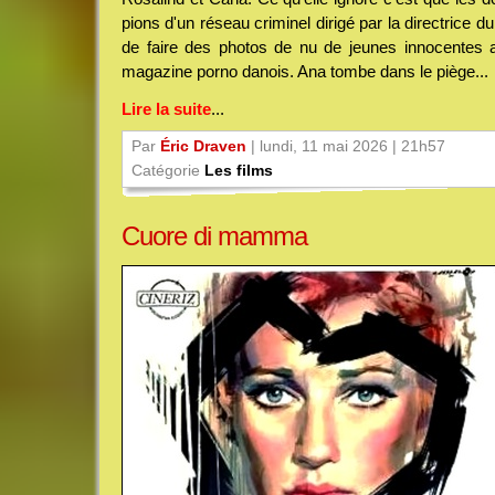
pions d'un réseau criminel dirigé par la directrice d
de faire des photos de nu de jeunes innocentes a
magazine porno danois. Ana tombe dans le piège...
Lire la suite
...
Par
Éric Draven
| lundi, 11 mai 2026 | 21h57
Catégorie
Les films
Cuore di mamma