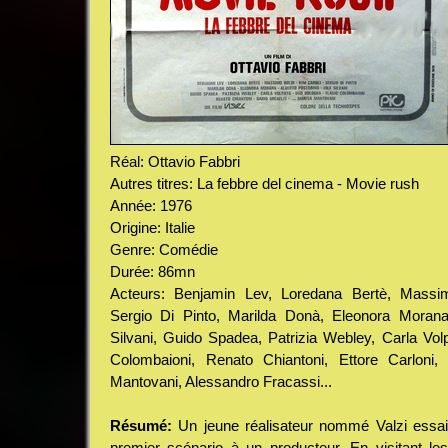
Réal: Ottavio Fabbri
Autres titres: La febbre del cinema - Movie rush
Année: 1976
Origine: Italie
Genre: Comédie
Durée: 86mn
Acteurs: Benjamin Lev, Loredana Bertè, Massimo
Sergio Di Pinto, Marilda Donà, Eleonora Morana,
Silvani, Guido Spadea, Patrizia Webley, Carla Vol
Colombaioni, Renato Chiantoni, Ettore Carloni,
Mantovani, Alessandro Fracassi...
Résumé:
Un jeune réalisateur nommé Valzi essa
premier scénario à un producteur. En visitant le