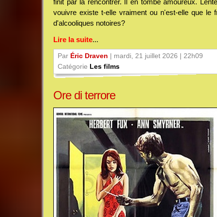
finit par la rencontrer. Il en tombe amoureux. Lente
vouivre existe t-elle vraiment ou n'est-elle que le 
d'alcooliques notoires?
Lire la suite
...
Par
Éric Draven
| mardi, 21 juillet 2026 | 22h09
Catégorie
Les films
Ore di terrore