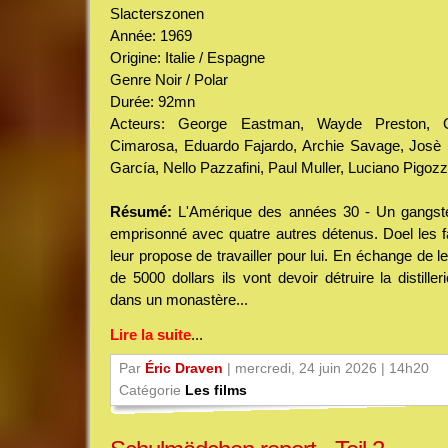
Slacterszonen
Année: 1969
Origine: Italie / Espagne
Genre Noir / Polar
Durée: 92mn
Acteurs: George Eastman, Wayde Preston, Gr
Cimarosa, Eduardo Fajardo, Archie Savage, Josè S
García, Nello Pazzafini, Paul Muller, Luciano Pigozzi
Résumé:
L'Amérique des années 30 - Un gangst
emprisonné avec quatre autres détenus. Doel les fa
leur propose de travailler pour lui. En échange de l
de 5000 dollars ils vont devoir détruire la distille
dans un monastère...
Lire la suite
...
Par
Éric Draven
| mercredi, 24 juin 2026 | 14h20
Catégorie
Les films