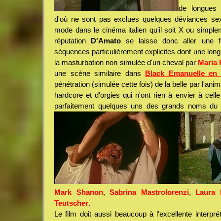
de longues 
d'où ne sont pas exclues quelques déviances sexu
mode dans le cinéma italien qu'il soit X ou simple
réputation
D'Amato
se laisse donc aller une f
séquences particulièrement explicites dont une lon
la masturbation non simulée d'un cheval par
Maria 
une scène similaire dans
Black Emanuelle en
pénétration (simulée cette fois) de la belle par l'ani
hardcore et d'orgies qui n'ont rien à envier à cell
parfaitement quelques uns des grands noms du po
Mark Shanon
,
Sabrina Mastrolorenzi
,
Laura 
Teutscher
.
Le film doit aussi beaucoup à l'excellente interprét