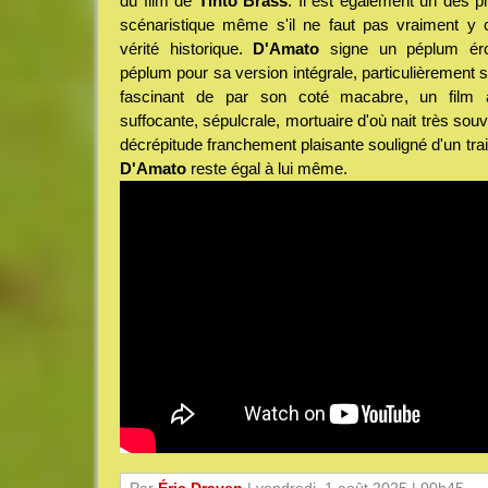
du film de
Tinto Brass
. Il est également un des pl
scénaristique même s'il ne faut pas vraiment y
vérité historique.
D'Amato
signe un péplum érot
péplum pour sa version intégrale, particulièrement s
fascinant de par son coté macabre, un film à
suffocante, sépulcrale, mortuaire d'où nait très sou
décrépitude franchement plaisante souligné d'un trai
D'Amato
reste égal à lui même.