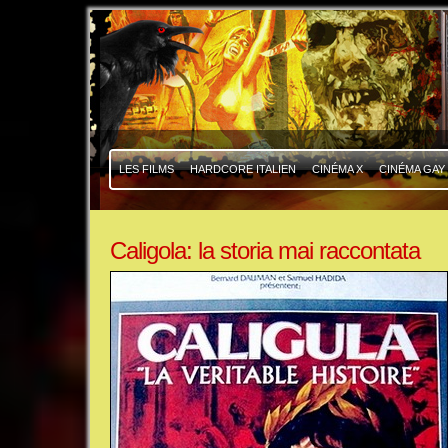
|
|
LES FILMS
HARDCORE ITALIEN
CINÉMA X
CINÉMA GAY
Caligola: la storia mai raccontata