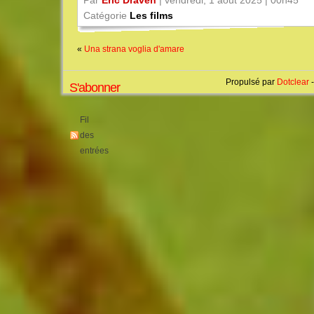
Par
Éric Draven
| vendredi, 1 août 2025 | 00h45
Catégorie
Les films
«
Una strana voglia d'amare
Propulsé par
Dotclear
-
S'abonner
Fil
des
entrées