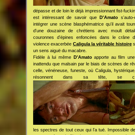
dépasse et de loin le déjà impressionnant fist-fuck
est intéressant de savoir que
D'Amato
s'auto-
intégrer une scène blasphématrice qu'il avait tourn
d'une douzaine de chrétiens avec moult détails
couronnes d'épines enfoncées dans le crâne d
violence exacerbée
Caligula la véritable histoire
s
un sens aiguë du macabre.
Fidèle à lui même
D'Amato
apporte au film une
inattendu que malsain par le biais de scènes de r
celle, vénéneuse, funeste, où Caligula, hystérique,
résonnent dans sa tête, se cro
les spectres de tout ceux qui l'a tué. Impossible d