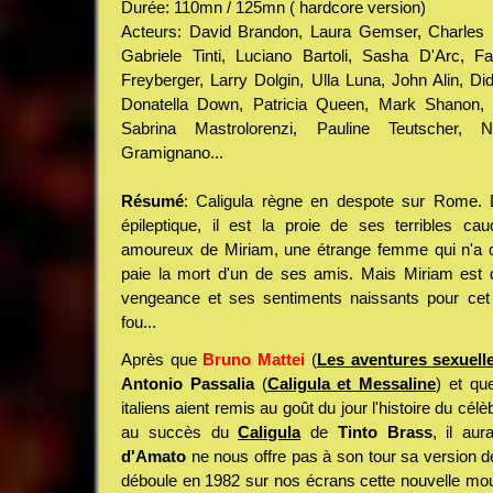
Durée: 110mn / 125mn ( hardcore version)
Acteurs: David Brandon, Laura Gemser, Charles 
Gabriele Tinti, Luciano Bartoli, Sasha D'Arc, Fa
Freyberger, Larry Dolgin, Ulla Luna, John Alin, Di
Donatella Down, Patricia Queen, Mark Shanon, B
Sabrina Mastrolorenzi, Pauline Teutscher, 
Gramignano...
Résumé
: Caligula règne en despote sur Rome. 
épileptique, il est la proie de ses terribles ca
amoureux de Miriam, une étrange femme qui n'a qu'u
paie la mort d'un de ses amis. Mais Miriam est d
vengeance et ses sentiments naissants pour ce
fou...
Après que
Bruno Mattei
(
Les aventures sexuell
Antonio Passalia
(
Caligula et Messaline
) et qu
italiens aient remis au goût du jour l'histoire du cé
au succès du
Caligula
de
Tinto Brass
, il au
d'Amato
ne nous offre pas à son tour sa version de 
déboule en 1982 sur nos écrans cette nouvelle mout