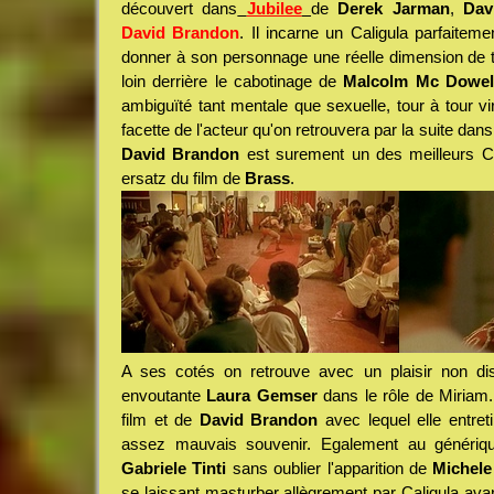
découvert dans
Jubilee
de
Derek Jarman
,
Dav
David Brandon
. Il incarne un Caligula parfaiteme
donner à son personnage une réelle dimension de ter
loin derrière le cabotinage de
Malcolm Mc Dowel
ambiguïté tant mentale que sexuelle, tour à tour vir
facette de l'acteur qu'on retrouvera par la suite da
David Brandon
est surement un des meilleurs Ca
ersatz du film de
Brass
.
A ses cotés on retrouve avec un plaisir non dis
envoutante
Laura Gemser
dans le rôle de Miriam.
film et de
David Brandon
avec lequel elle entret
assez mauvais souvenir. Egalement au généri
Gabriele Tinti
sans oublier l'apparition de
Michele
se laissant masturber allègrement par Caligula ava