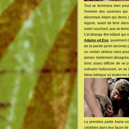
Tout se terminera bien pou
l'homme des cavernes qui l
désormais Adam qui devra a
lagune, avant de tenir dans 
soleil couchant, que se term
Cet étrange film bâtard qui 
Adamo ed Eva
, quasiment 
de la parole qu'en seconde p
un certain sérieux sans pour
jamais réellement désagréabl
donc assez difficile de ne 
scénario hallucinant, on se 
fatras biblique où toutes le
La première partie traine u
crédibles dans leur façon de 