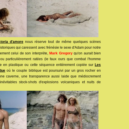
toria d'amore
nous réserve tout de même quelques scènes
storiques qui caressent avec frénésie le sexe d'Adam pour notre
lement celui de son interprète,
Mark Gregory
qu'on aurait bien
ou particulièrement ratées (le faux ours que combat l'homme
yle en plastique ou cette séquence entièrement copiée sur
Les
rdue
où le couple biblique est poursuivi par un gros rocher en
'une caverne, une transparence aussi laide que médiocrement
inévitables stock-shots d'explosions volcaniques et nuits de