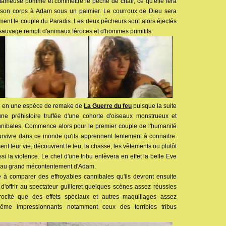
a fameuse pomme et commettre le péché de chair, ce qu'elle fera
nt son corps à Adam sous un palmier. Le courroux de Dieu sera
ement le couple du Paradis. Les deux pêcheurs sont alors éjectés
 sauvage rempli d'animaux féroces et d'hommes primitifs.
rme en une espèce de remake de
La Guerre du feu
puisque la suite
ne préhistoire truffée d'une cohorte d'oiseaux monstrueux et
ibales. Commence alors pour le premier couple de l'humanité
urvivre dans ce monde qu'ils apprennent lentement à connaitre.
sent leur vie, découvrent le feu, la chasse, les vêtements ou plutôt
i la violence. Le chef d'une tribu enlèvera en effet la belle Eve
e au grand mécontentement d'Adam.
 à comparer des effroyables cannibales qu'ils devront ensuite
n d'offrir au spectateur guilleret quelques scènes assez réussies
rocité que des effets spéciaux et autres maquillages assez
même impressionnants notamment ceux des terribles tribus