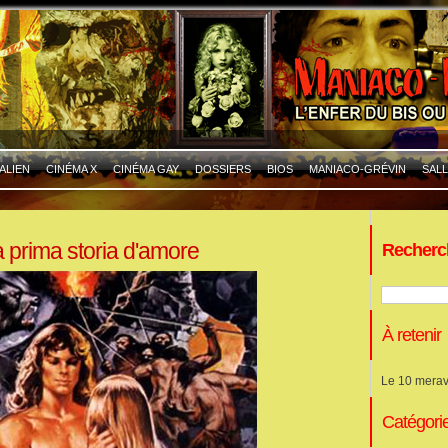
ALIEN
CINÉMA X
CINÉMA GAY
DOSSIERS
BIOS
MANIACO-GRÉVIN
SALL
 prima storia d'amore
Recherc
À retenir
Le 10 merav
Catégori