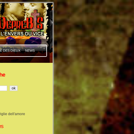
E DES DIEUX
NEWS
he
iglie dell'amore
es