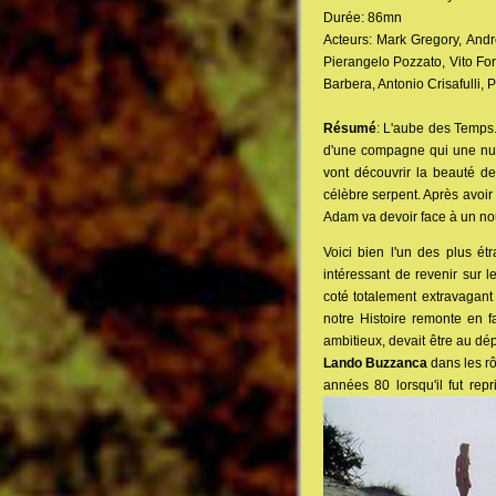
Durée: 86mn
Acteurs: Mark Gregory, Andr
Pierangelo Pozzato, Vito For
Barbera, Antonio Crisafulli, P
Résumé
: L'aube des Temps. 
d'une compagne qui une nuit
vont découvrir la beauté de
célèbre serpent. Après avoir
Adam va devoir face à un nou
Voici bien l'un des plus étr
intéressant de revenir sur l
coté totalement extravagant
notre Histoire remonte en fa
ambitieux, devait être au dép
Lando Buzzanca
dans les rô
années 80 lorsqu'il fut rep