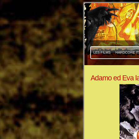
|
|
LES FILMS
HARDCORE IT
Adamo ed Eva la