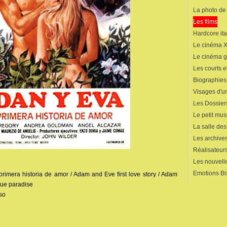
La photo de
Les films
Hardcore ita
Le cinéma 
Le cinéma 
Les courts 
Biographies
Visages d'un
Les Dossier
Le petit mu
La salle de
Les archives
Réalisateur
Les nouvelle
Emotions Bi
 primera historia de amor / Adam and Eve first love story / Adam
lue paradise
so