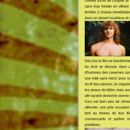
l'oreille d'Eve de croquer l
sans trop hésiter en offra
terrible, il chasse immédiat
dans un désert rocailleux et
Dés lors le film se transfo
du récit se déroule dans u
d'hommes des cavernes cann
une lutte sans merci pour s
Au fil des saisons, ils organi
les peaux de bêtes mais auss
afin qu'elle devienne sienn
Ceci est bien peu de chose
affronter, une jolie occasio
tant au niveau de leur fé
convaincants et parfois 
primitives.