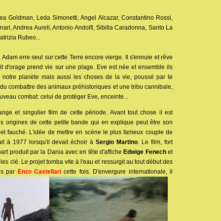
ea Goldman, Leda Simonetti, Angel Alcazar, Constantino Rossi,
nari, Andrea Aureli, Antonio Andolfi, Sibilla Caradonna, Santo La
atrizia Rubeo...
Adam erre seul sur cette Terre encore vierge. Il s'ennuie et rêve
 d'orage prend vie sur une plage. Eve est née et ensemble ils
 notre planète mais aussi les choses de la vie, poussé par le
 du combattre des animaux préhistoriques et une tribu cannibale,
veau combat: celui de protéger Eve, enceinte...
ange et singulier film de cette période. Avant tout chose il est
es origines de cette petite bande qui en explique peut être son
 et fauché. L'idée de mettre en scène le plus fameux couple de
it à 1977 lorsqu'il devait échoir à
Sergio Martino
. Le film, fort
art produit par la Dania avec en tête d'affiche
Edwige Fenech
et
les clé. Le projet tomba vite à l'eau et ressurgit au tout début des
ris par
Enzo Castellari
cette fois. D'envergure internationale, il