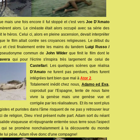
e mais une fois encore il fut stoppé et c'est vers
Joe D'Amato
nèrent alors. Le cinéaste était alors occupé avec sa série des
it le héros. Celui ci, alors en pleine ascension, devait interpréter
ue le film allait contre ses croyances religieuses. Le début du
pu et c'est finalement entre les mains du tandem
Luigi Russo /
e pseudonyme commun de
John Wilder
que finit le film dont le
Ravera
qui pour l'écrire s'inspira
très largement de celui de
Castellari
. Les quelques scènes que réalisa
D'Amato
ne furent pas perdues, elles furent
intégrées tant bien que mal à
Ator 2
.
Totalement inédit chez nous,
Adamo ed Eva
,
coproduit par l'Espagne, tente de nous faire
vivre la genèse mais une genèse vue et
corrigée par les réalisateurs. Et ils ne sont plus
istes et puristes dans l'âme risquent de ne pas y retrouver leur
ci de religion, Dieu n'est présent nulle part. Adam sort du néant
ysalide visqueuse et répugnante enterrée sous terre sous l'aspect
 nu qui se promène nonchalamment à la découverte du monde
tude lui pèse, Adam rêve donc d'une compagne!