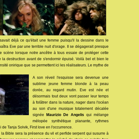
vait déjà ce qu'était une femme puisqu'il la dessine dans le
naîtra Eve par une terrible nuit d'orage. Il se dégagerait presque
e scène lorsque notre ancêtre à tous essaie de protéger cette
 la destruction avant de s'endormir épuisé. Voilà bel et bien le
nsité onirique que se permettent ici les réalisateurs. Le mythe de
A son réveil l'esquisse sera devenue une
sublime jeune femme blonde à la peau
dorée, au regard mutin. Eve est née et
désormais tout deux vont passer leur temps
à folâtrer dans la nature, nager dans l'océan
au son d'une musique totalement décalée
signée
Maurizio De Angelis
qui mélange
mélopée synthétique planante, rythmes
i de Tanja Solvik, First love en l'occurrence.
 la Bible sera la présence du vil et perfide serpent qui susurre à