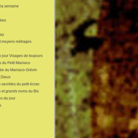
 la semaine
lien
X
gay
et moyens métrages
 jour Visages de toujours
s du Petit Maniaco
sée du Maniaco-Grévin
s Dieux
 secrètes du petit écran
s et grands noms du Bis
s du jour
s