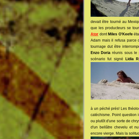
devait être tourné au Mexiqu
que les producteurs se tour
Ator
dont
Miles O'Keefe
éta
Adam mais il refusa parce q
tournage dut être interrom
Enzo Doria
réunis sous l
scénario fut signé
Lidia 
à un péché prés! Les théolog
catéchisme. Point question i
ou plutôt d'une sorte de chr
d'un bellâtre chevelu et
encore vierge. Mais la soli