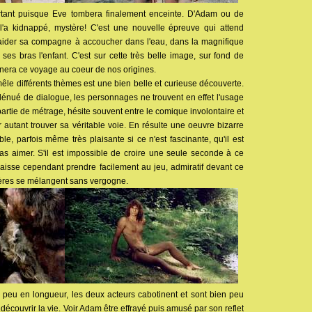
rtant puisque Eve tombera finalement enceinte. D'Adam ou de
'a kidnappé, mystère! C'est une nouvelle épreuve qui attend
ider sa compagne à accoucher dans l'eau, dans la magnifique
ses bras l'enfant. C'est sur cette très belle image, sur fond de
inera ce voyage au coeur de nos origines.
mêle différents thèmes est une bien belle et curieuse découverte.
dénué de dialogue, les personnages ne trouvent en effet l'usage
artie de métrage, hésite souvent entre le comique involontaire et
 autant trouver sa véritable voie. En résulte une oeuvre bizarre
e, parfois même très plaisante si ce n'est fascinante, qu'il est
pas aimer. S'il est impossible de croire une seule seconde à ce
laisse cependant prendre facilement au jeu, admiratif devant ce
s ères se mélangent sans vergogne.
n peu en longueur, les deux acteurs cabotinent et sont bien peu
découvrir la vie. Voir Adam être effrayé puis amusé par son reflet