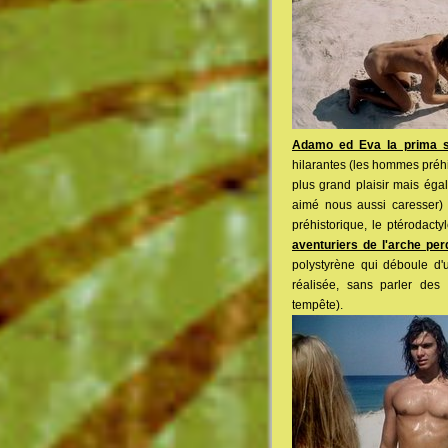
Adamo ed Eva la prima s
hilarantes (les hommes préhi
plus grand plaisir mais éga
aimé nous aussi caresser) 
préhistorique, le ptérodact
aventuriers de l'arche pe
polystyrène qui déboule d
réalisée, sans parler des 
tempête).