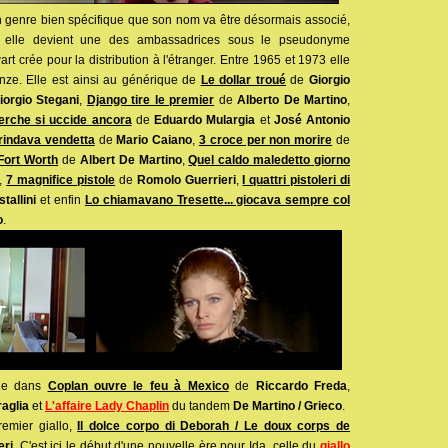
n genre bien spécifique que son nom va être désormais associé,
nt elle devient une des ambassadrices sous le pseudonyme
rt crée pour la distribution à l'étranger. Entre 1965 et 1973 elle
nze. Elle est ainsi au générique de
Le dollar troué
de
Giorgio
iorgio Stegani
,
Django tire le premier
de
Alberto De Martino
,
erche si uccide ancora
de
Eduardo Mulargia
et
José Antonio
rindava vendetta
de
Mario Caiano
,
3 croce per non morire
de
 Fort Worth
de
Albert De Martino
,
Quel caldo maledetto giorno
i,
7 magnifice pistole
de
Romolo Guerrieri
,
I quattri pistoleri di
stallini
et enfin
Lo chiamavano Tresette... giocava sempre col
o
.
aie dans
Coplan ouvre le feu à Mexico
de
Riccardo Freda
,
raglia
et
L'affaire Lady Chaplin
du tandem
De Martino / Grieco
.
emier giallo,
Il dolce corpo di Deborah / Le doux corps de
eri
. C'est ici le début d'une nouvelle ère pour Ida, celle du
giallo