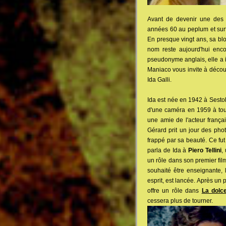
Avant de devenir une des 
années 60 au peplum et surto
En presque vingt ans, sa bl
nom reste aujourd'hui enc
pseudonyme anglais, elle a ic
Maniaco vous invite à découv
Ida Galli.
Ida est née en 1942 à Sestola
d'une caméra en 1959 à tout 
une amie de l'acteur frança
Gérard prit un jour des phot
frappé par sa beauté. Ce fut
parla de Ida à
Piero Tellini
,
un rôle dans son premier fi
souhaité être enseignante, l
esprit, est lancée. Après un 
offre un rôle dans
La dolce
cessera plus de tourner.