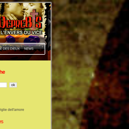
E DES DIEUX
NEWS
he
iglie dell'amore
es