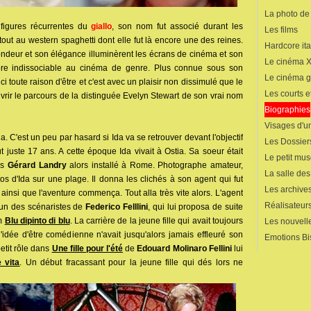
La photo de
figures récurrentes du
giallo
, son nom fut associé durant les
Les films
ut au western spaghetti dont elle fut là encore une des reines.
Hardcore ita
ondeur et son élégance illuminèrent les écrans de cinéma et son
Le cinéma 
ore indissociable au cinéma de genre. Plus connue sous son
Le cinéma 
i toute raison d'être et c'est avec un plaisir non dissimulé que le
Les courts 
rir le parcours de la distinguée Evelyn Stewart de son vrai nom
Biographies
Visages d'un
. C'est un peu par hasard si Ida va se retrouver devant l'objectif
Les Dossier
juste 17 ans. A cette époque Ida vivait à Ostia. Sa soeur était
Le petit mu
is
Gérard Landry
alors installé à Rome. Photographe amateur,
La salle de
os d'Ida sur une plage. Il donna les clichés à son agent qui fut
Les archives
 ainsi que l'aventure commença. Tout alla très vite alors. L'agent
Réalisateur
 un des scénaristes de
Federico Felllini
, qui lui proposa de suite
lm
Blu dipinto di blu
. La carrière de la jeune fille qui avait toujours
Les nouvelle
'idée d'être comédienne n'avait jusqu'alors jamais effleuré son
Emotions Bi
petit rôle dans
Une fille pour l'été
de
Edouard Molinaro
Fellini
lui
 vita
. Un début fracassant pour la jeune fille qui dés lors ne