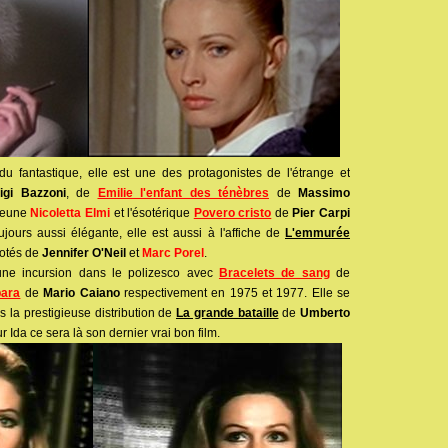
u fantastique, elle est une des protagonistes de l'étrange et
igi Bazzoni
, de
Emilie l'enfant des ténèbres
de
Massimo
 jeune
Nicoletta Elmi
et l'ésotérique
Povero cristo
de
Pier Carpi
jours aussi élégante, elle est aussi à l'affiche de
L'emmurée
otés de
Jennifer O'Neil
et
Marc Porel
.
 une incursion dans le polizesco avec
Bracelets de sang
de
para
de
Mario Caiano
respectivement en 1975 et 1977. Elle se
 la prestigieuse distribution de
La grande bataille
de
Umberto
Ida ce sera là son dernier vrai bon film.