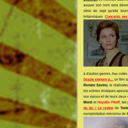
auquel son nom sera déso
série de sept qu'elle tour
britanniques
Concerto per 
à d'autres genres. Aux coté
Grazie signore p...
, un film 
Renato Savino
, le réalisa
les scènes érotiques apeura
son époux et de leurs deux 
Monti
et
Haydée Pitoff
, fai
du lac / Le regine
de
Toni
nunsploitation méconnu de