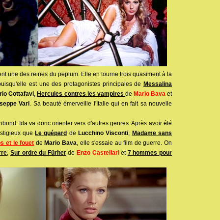
ent une des reines du peplum. Elle en tourne trois quasiment à la
uisqu'elle est une des protagonistes principales de
Messalina
rio Cottafavi
,
Hercules contres les vampires
de
Mario Bava
et
seppe Vari
. Sa beauté émerveille l'Italie qui en fait sa nouvelle
ibond. Ida va donc orienter vers d'autres genres. Après avoir été
restigieux que
Le guépard
de
Lucchino Visconti
,
Madame sans
s et le fouet
de
Mario Bava
, elle s'essaie au film de guerre. On
rre
,
Sur ordre du Fürher
de
Enzo Castellari
et
7 hommes pour