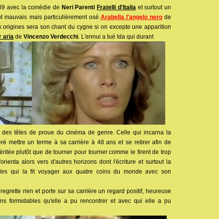
1989 avec la comédie de
Neri Parenti
Fratelli d'Italia
et surtout un
tôt mauvais mais particulièrement osé
Arabella l'angelo nero
de
x origines sera son chant du cygne si on excepte une apparition
r aria
de
Vincenzo Verdecchi
. L'ennui a tué Ida qui durant
 des têtes de proue du cinéma de genre. Celle qui incarna la
ré mettre un terme à sa carrière à 48 ans et se retirer afin de
méritée plutôt que de tourner pour tourner comme le firent de trop
orienta alors vers d'autres horizons dont l'écriture et surtout la
les qui la fit voyager aux quatre coins du monde avec son
regrette rien et porte sur sa carrière un regard positif, heureuse
s formidables qu'elle a pu rencontrer et avec qui elle a pu