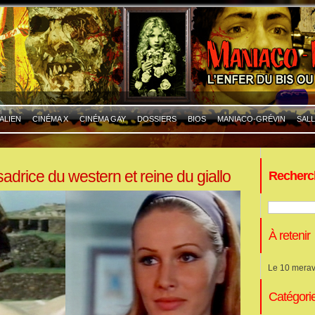
ALIEN
CINÉMA X
CINÉMA GAY
DOSSIERS
BIOS
MANIACO-GRÉVIN
SALL
adrice du western et reine du giallo
Recherc
À retenir
Le 10 merav
Catégori