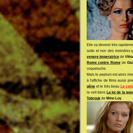
Elle va devenir très rapidem
suite et non des moindres p
venere imperatrice
de
Vitto
Rome contre Rome
de
Giu
coqueluche.
Mais le peplum est alors mor
à l'affiche de films aussi p
gêne
et le très beau
Le corp
la voit dans
La loi de la gue
Tobrouk
de
Mino Loy
.