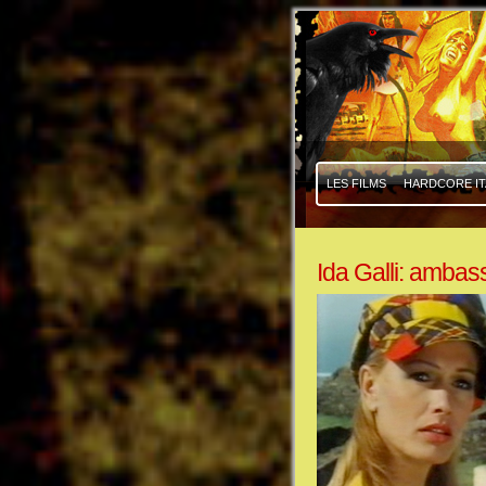
|
|
LES FILMS
HARDCORE IT
Ida Galli: ambass