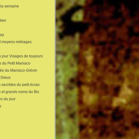
 la semaine
lien
X
gay
et moyens métrages
 jour Visages de toujours
s du Petit Maniaco
sée du Maniaco-Grévin
s Dieux
 secrètes du petit écran
s et grands noms du Bis
s du jour
s