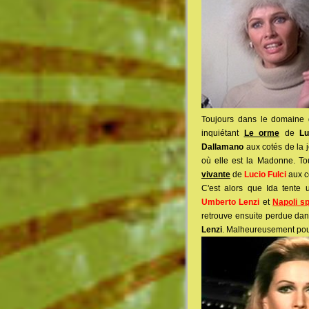
Toujours dans le domaine d
inquiétant
Le orme
de
Lu
Dallamano
aux cotés de la
où elle est la Madonne. Tou
vivante
de
Lucio Fulci
aux c
C'est alors que Ida tente
Umberto Lenzi
et
Napoli s
retrouve ensuite perdue dans
Lenzi
. Malheureusement pour 