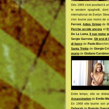
Dés 1965 c'est pourtant à u
le western spaghetti, do
international de Evelyn Stewa
n'en tourne pas moins de o
Ferroni
,
Adios Gringo
de
G
Perche uccide ancora
et
P
De La Loma
,
Il suo nome g
Sergio Garrone
,
Gli eroi di
di fuoco
de
Paolo Bi
anchin
Santa Trinita
de
Giorgio Cri
morto
de
Giuliano Carnime
Entre temps, elle se distr
Assassination
de
Emilio Mi
En 1968 elle tourne son pr
Deborah
de
Romolo Guerri