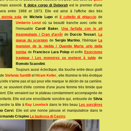
rmais associé.
Il dolce corpo di Deborah
est le premier d'une
nera entre 1968 et 1973. Elle est ainsi à l'affiche des très
pistola sola
de
Michele Lupo
et
Il coltello di ghiaccio
de
Umberto Lenzi
où sa beauté
tranche avec celle de
l'immuable
Caroll Baker
,
Una farfalla con le ali
insanguinate / Cran d'arrêt
de
Duccio Tessari
,
La
queue du scorpion
de
Sergio Martino
, l'ibérique
La
mansion de la niebla / Quando Marta urlo dalla
tomba
de
Francisco Lara Polop
et enfin
Exorcisme
tragique / Les monstres se mettent à table
de
Romolo Scavolini
.
Toujours aussi éclectique, Ida touche entre deux gialli
s de
Stefania Santilli
et
Hiram Keller
, elle illumine le très érotique
qu'elle n'aime pas et qui pour elle marque le déclin de sa carrière.
teur, se souvient d'elle comme d'une jeune femme très timide que
ient. Elle venaient sur le plateau constamment accompagnée de
enfants. Elle est une envoûtante sorcière qui, entourée de
Silvia
t perdre la tête à
Ray Lovelock
dans le très beau
Les sorcières
no Cervi
. Elle est une nonne jalouse et manipulatrice dans le
Armando Crispino
La badessa di Castro
.