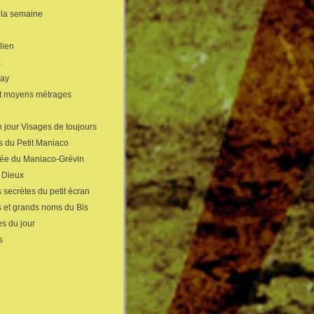
 la semaine
lien
X
gay
et moyens métrages
 jour Visages de toujours
s du Petit Maniaco
sée du Maniaco-Grévin
s Dieux
 secrètes du petit écran
s et grands noms du Bis
s du jour
s