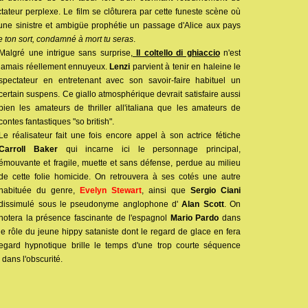
ectateur perplexe. Le film se clôturera par cette funeste scène où
ne sinistre et ambigüe prophétie un passage d'Alice aux pays
e ton sort, condamné à mort tu seras
.
Malgré une intrigue sans surprise,
Il coltello di ghiaccio
n'est
jamais réellement ennuyeux.
Lenzi
parvient à tenir en haleine le
spectateur en entretenant avec son savoir-faire habituel un
certain suspens. Ce giallo atmosphérique devrait satisfaire aussi
bien les amateurs de thriller all'italiana que les amateurs de
contes fantastiques "so british".
Le réalisateur fait une fois encore appel à son actrice fétiche
Carroll Baker
qui incarne ici le personnage principal,
émouvante et fragile, muette et sans défense, perdue au milieu
de cette folie homicide. On retrouvera à ses cotés une autre
habituée du genre,
Evelyn Stewart
, ainsi que
Sergio Ciani
dissimulé sous le pseudonyme anglophone d'
Alan Scott
. On
notera la présence fascinante de l'espagnol
Mario Pardo
dans
le rôle du jeune hippy sataniste dont le regard de glace en fera
regard hypnotique brille le temps d'une trop courte séquence
dans l'obscurité.