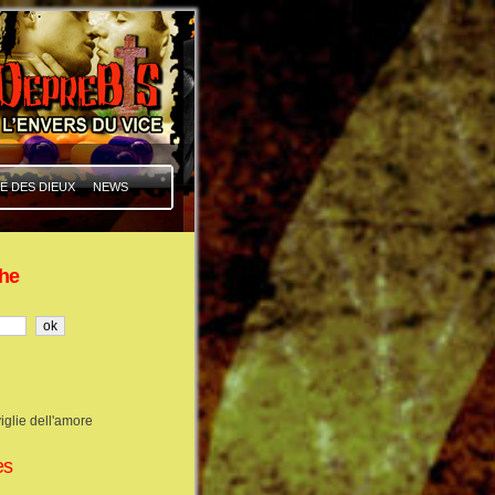
E DES DIEUX
NEWS
he
iglie dell'amore
es