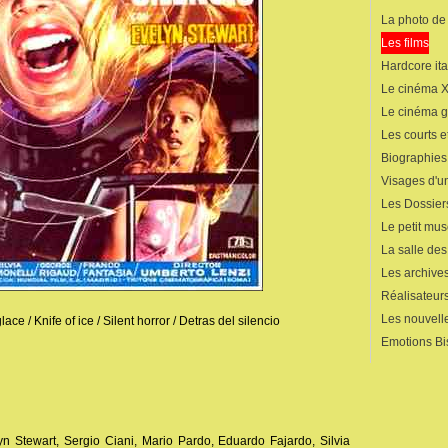
La photo de
Les films
Hardcore ita
Le cinéma 
Le cinéma 
Les courts 
Biographies
Visages d'un
Les Dossier
Le petit mu
La salle de
Les archives
Réalisateur
Les nouvelle
ace / Knife of ice / Silent horror / Detras del silencio
Emotions Bi
lyn Stewart, Sergio Ciani, Mario Pardo, Eduardo Fajardo, Silvia