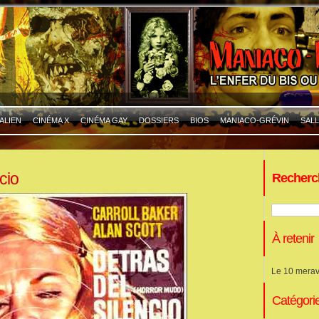
ALIEN
CINÉMA X
CINÉMA GAY
DOSSIERS
BIOS
MANIACO-GRÉVIN
SALL
ccio
Recherc
À retenir
Le 10 merav
Catégori