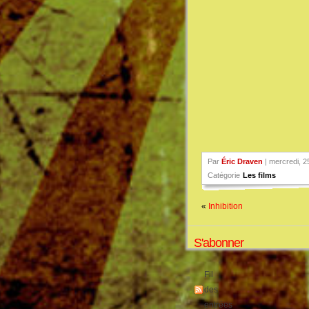
Par
Éric Draven
| mercredi, 2
Catégorie
Les films
«
Inhibition
S'abonner
Fil
des
entrées