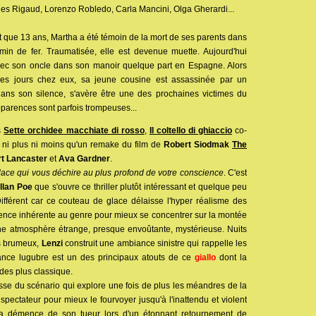
ges Rigaud, Lorenzo Robledo, Carla Mancini, Olga Gherardi...
ait que 13 ans, Martha a été témoin de la mort de ses parents dans
min de fer. Traumatisée, elle est devenue muette. Aujourd'hui
avec son oncle dans son manoir quelque part en Espagne. Alors
ques jours chez eux, sa jeune cousine est assassinée par un
ns son silence, s'avère être une des prochaines victimes du
pparences sont parfois trompeuses...
s
Sette orchidee macchiate di rosso
,
Il coltello di ghiaccio
co-
t ni plus ni moins qu'un remake du film de
Robert Siodmak
The
t Lancaster
et
Ava Gardner
.
lace qui vous déchire au plus profond de votre conscience
. C'est
llan Poe
que s'ouvre ce thriller plutôt intéressant et quelque peu
. Différent car ce couteau de glace délaisse l'hyper réalisme des
lence inhérente au genre pour mieux se concentrer sur la montée
ne atmosphère étrange, presque envoûtante, mystérieuse. Nuits
es brumeux,
Lenzi
construit une ambiance sinistre qui rappelle les
ance lugubre est un des principaux atouts de ce
giallo
dont la
es plus classique.
blesse du scénario qui explore une fois de plus les méandres de la
pectateur pour mieux le fourvoyer jusqu'à l'inattendu et violent
e la démence de son tueur lors d'un étonnant retournement de