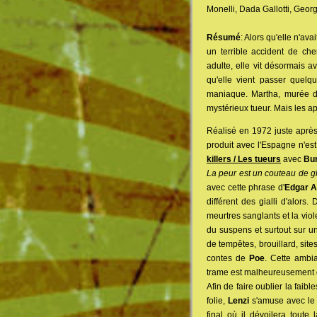
Monelli, Dada Gallotti, Geor
Résumé
: Alors qu'elle n'av
un terrible accident de che
adulte, elle vit désormais 
qu'elle vient passer quel
maniaque. Martha, murée da
mystérieux tueur. Mais les a
Réalisé en 1972 juste aprè
produit avec l'Espagne n'es
killers / Les tueurs
avec
Bur
La peur est un couteau de g
avec cette phrase d'
Edgar A
différent des gialli d'alors
meurtres sanglants et la vio
du suspens et surtout sur u
de tempêtes, brouillard, sit
contes de
Poe
. Cette ambi
trame est malheureusement d
Afin de faire oublier la fai
folie,
Lenzi
s'amuse avec le s
final où il dévoilera tout