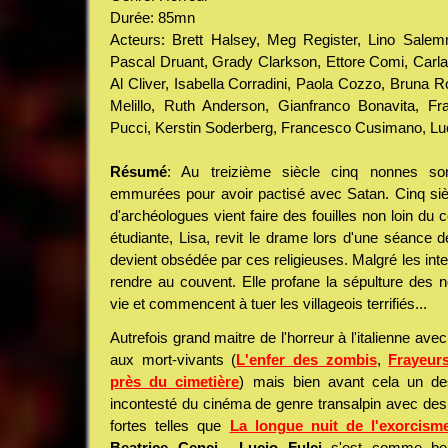
Durée: 85mn
Acteurs: Brett Halsey, Meg Register, Lino Salemm
Pascal Druant, Grady Clarkson, Ettore Comi, Carla
Al Cliver, Isabella Corradini, Paola Cozzo, Bruna Ro
Melillo, Ruth Anderson, Gianfranco Bonavita, Fra
Pucci, Kerstin Soderberg, Francesco Cusimano, Lucio
Résumé
: Au treizième siècle cinq nonnes son
emmurées pour avoir pactisé avec Satan. Cinq siè
d'archéologues vient faire des fouilles non loin du
étudiante, Lisa, revit le drame lors d'une séance de
devient obsédée par ces religieuses. Malgré les inte
rendre au couvent. Elle profane la sépulture des n
vie et commencent à tuer les villageois terrifiés...
Autrefois grand maitre de l'horreur à l'italienne av
aux mort-vivants (
L'enfer des zombis
,
Frayeur
près du cimetière
) mais bien avant cela un des
incontesté du cinéma de genre transalpin avec des
fortes telles que
La longue nuit de l'exorcism
Beatrice Cenci
...
Lucio Fulci
s'est comme bea