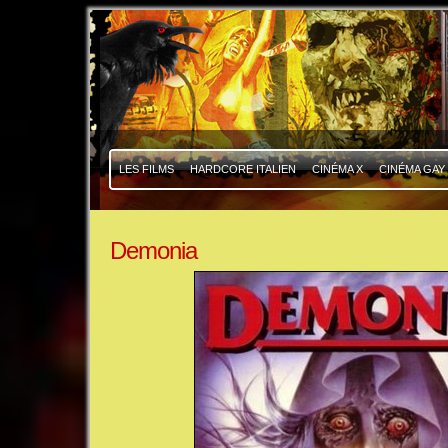
|
|
LES FILMS
HARDCORE ITALIEN
CINÉMA X
CINÉMA GAY
Demonia