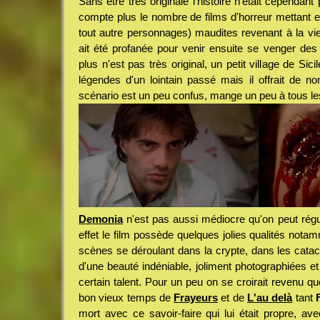
Sans être très originale l'histoire n'était cependan
compte plus le nombre de films d'horreur mettant
tout autre personnages) maudites revenant à la vie
ait été profanée pour venir ensuite se venger des 
plus n'est pas très original, un petit village de Sic
légendes d'un lointain passé mais il offrait de no
scénario est un peu confus, mange un peu à tous les
Demonia
n'est pas aussi médiocre qu'on peut régul
effet le film possède quelques jolies qualités notam
scènes se déroulant dans la crypte, dans les cata
d'une beauté indéniable, joliment photographiées 
certain talent. Pour un peu on se croirait revenu q
bon vieux temps de
Frayeurs
et de
L'au delà
tant
mort avec ce savoir-faire qui lui était propre, av