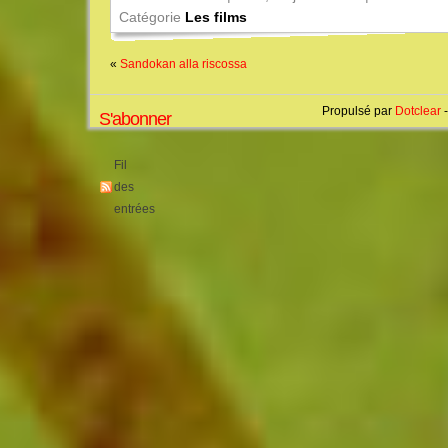
Catégorie
Les films
«
Sandokan alla riscossa
Propulsé par
Dotclear
-
S'abonner
Fil
des
entrées