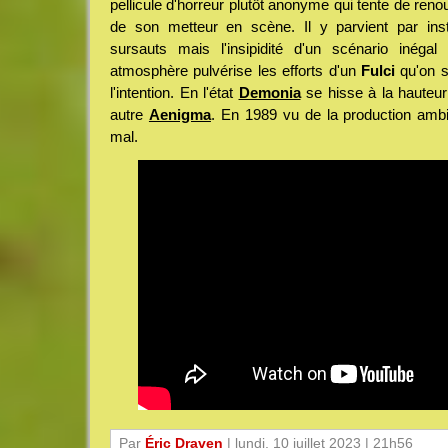
pellicule d'horreur plutôt anonyme qui tente de reno
de son metteur en scène. Il y parvient par inst
sursauts mais l'insipidité d'un scénario inéga
atmosphère pulvérise les efforts d'un
Fulci
qu'on 
l'intention. En l'état
Demonia
se hisse à la hauteu
autre
Aenigma
. En 1989 vu de la production ambi
mal.
Par
Éric Draven
| lundi, 10 juillet 2023 | 21h56