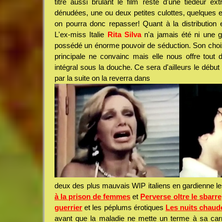
titre aussi brulant le film reste d'une tiédeur ex
dénudées, une ou deux petites culottes, quelques 
on pourra donc repasser! Quant à la distribution el
L'ex-miss Italie
Rita Silva
n'a jamais été ni une g
possédé un énorme pouvoir de séduction. Son choix
principale ne convainc mais elle nous offre tout
intégral sous la douche. Ce sera d'ailleurs le début 
par la suite on la reverra dans
deux des plus mauvais WIP italiens en gardienne l
à la prison de femmes
et
Perverse oltre le sbarre
guerrier
et les péplums érotiques
Les nuits chaud
avant que la maladie ne mette un terme à sa carr