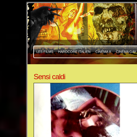
|
|
LES FILMS
HARDCORE ITALIEN
CINÉMA X
CINÉMA GAY
Sensi caldi