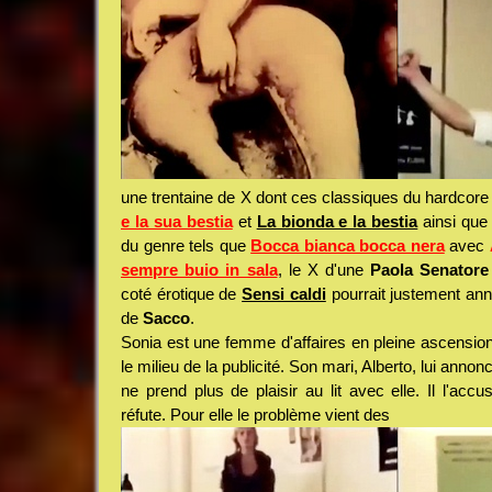
une trentaine de X dont ces classiques du hardcore
e la sua bestia
et
La bionda e la bestia
ainsi que
du genre tels que
Bocca bianca bocca nera
avec
sempre buio in sala
, le X d'une
Paola Senatore
coté érotique de
Sensi caldi
pourrait justement ann
de
Sacco
.
Sonia est une femme d'affaires en pleine ascension 
le milieu de la publicité. Son mari, Alberto, lui annonc
ne prend plus de plaisir au lit avec elle. Il l'accus
réfute. Pour elle le problème vient des