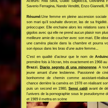
Acteurs: Rita Silva, Guido Sagliocca, Giovanna P
Saverio Ferragina, Nando Venditti, Enzo Giannelli, R
Résumé:
Une femme en pleine ascension sociale
son mari qu'il souhaite divorcer, las de sa frigidit
préoccuper. Elle enchaine alors les relations sans
gigolos avec qui elle ne prend aucun plaisir non plu
meilleure amie de coucher avec son mari. Elle obse
une caméra placée dans la chambre et pourra v
son époux dans les bras d'une autre femme...
C'est en qualité d'acteur que le nom de
Arduin
première fois à l'écran, très exactement en 1968 au 
Brazzi
,
Diario segreto di una minorenne
. A tou
jeune amant d'une lesbienne. Passionné de ciné
bonhomme de chemin comme assistant-réalisat
chance derrière la caméra en 1978 en réalisant so
puis un second en 1980,
Sensi caldi
avant de déf
l'univers de la pornographie sous le pseudonyme 
et 1989 il mettra en scène