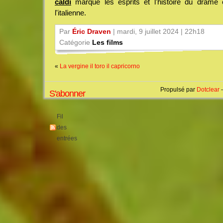
caldi
marque les esprits et l'histoire du drame é
l'italienne.
Par
Éric Draven
| mardi, 9 juillet 2024 | 22h18
Catégorie
Les films
«
La vergine il toro il capricorno
Propulsé par
Dotclear
-
S'abonner
Fil
des
entrées