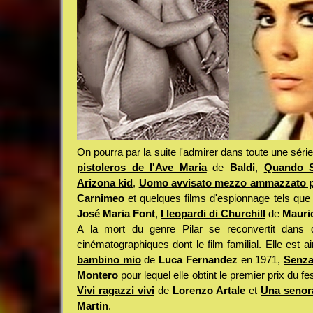
On pourra par la suite l'admirer dans toute une s
pistoleros de l'Ave Maria
de
Baldi
,
Quando S
Arizona kid
,
Uomo avvisato mezzo ammazzato par
Carnimeo
et quelques films d'espionnage tels qu
José Maria Font
,
I leopardi di Churchill
de
Mauri
A la mort du genre Pilar se reconvertit dans d
cinématographiques dont le film familial. Elle est 
bambino mio
de
Luca Fernandez
en 1971,
Senza
Montero
pour lequel elle obtint le premier prix du f
Vivi ragazzi vivi
de
Lorenzo Artale
et
Una senor
Martin
.