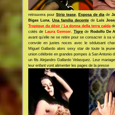
retrouvera pour
Strip tease
,
Esposa de dia
de
J
Bigas Luna
,
Una familia decente
de
Luis Jos
Tropique du désir / La donna della terra calda
d
cotés de
Laura Gemser
.
Tigre
de
Rodolfo De 
avant qu'elle ne se retire pour se consacrer à sa vi
convole en justes noces avec le séduisant chan
Miguel Gallardo alors sexy star de toute la jeun
union célébrée en grandes pompes à San Antonio de 
un fils Alejandro Gallardo Velasquez. Leur maria
leur enfant vont alimenter les pages de la presse