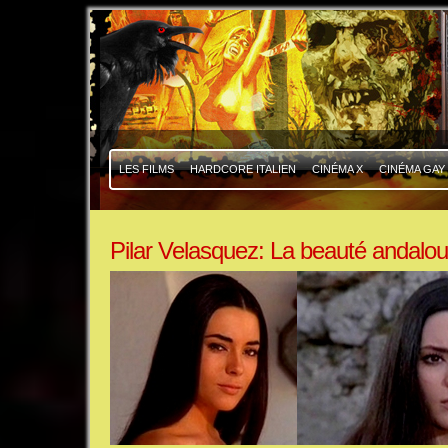
|
|
LES FILMS
HARDCORE ITALIEN
CINÉMA X
CINÉMA GAY
Pilar Velasquez: La beauté andalo