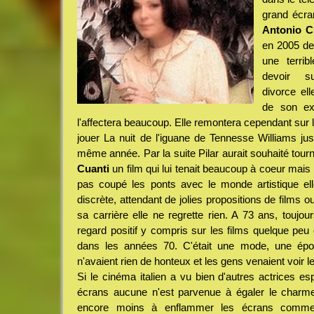
grand écr
Antonio C
en 2005 de
une terrib
devoir s
divorce ell
de son ex-
l'affectera beaucoup. Elle remontera cependant sur
jouer La nuit de l'iguane de Tennesse Williams j
même année. Par la suite Pilar aurait souhaité tou
Cuanti
un film qui lui tenait beaucoup à coeur mais il
pas coupé les ponts avec le monde artistique elle
discrète, attendant de jolies propositions de films 
sa carrière elle ne regrette rien. A 73 ans, toujour
regard positif y compris sur les films quelque peu 
dans les années 70. C'était une mode, une époq
n'avaient rien de honteux et les gens venaient voir l
Si le cinéma italien a vu bien d'autres actrices e
écrans aucune n'est parvenue à égaler le charme 
encore moins à enflammer les écrans comme 