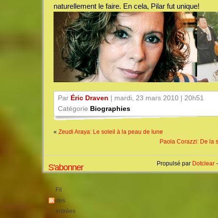
naturellement le faire. En cela, Pilar fut unique!
Par
Éric Draven
| mardi, 23 mars 2010 | 20h51
Catégorie
Biographies
«
Zeudi Araya: Le soleil à la peau de lune
Paola Corazzi: De la 
Propulsé par
Dotclear
-
S'abonner
Fil
des
entrées