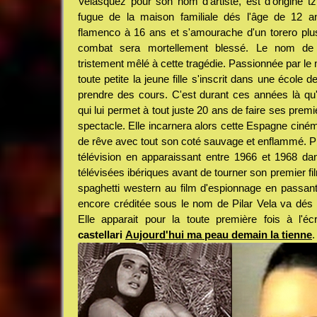
Velasquez pour son nom d'artiste, est d'origine tzi
fugue de la maison familiale dés l'âge de 12 a
flamenco à 16 ans et s'amourache d'un torero plus 
combat sera mortellement blessé. Le nom de P
tristement mêlé à cette tragédie. Passionnée par le
toute petite la jeune fille s'inscrit dans une école d
prendre des cours. C'est durant ces années là qu'
qui lui permet à tout juste 20 ans de faire ses pre
spectacle. Elle incarnera alors cette Espagne ciné
de rêve avec tout son coté sauvage et enflammé. Pil
télévision en apparaissant entre 1966 et 1968 d
télévisées ibériques avant de tourner son premier fi
spaghetti western au film d'espionnage en passant 
encore créditée sous le nom de Pilar Vela va dés 
Elle apparait pour la toute première fois à l'éc
castellari
Aujourd'hui ma peau demain la tienne
.