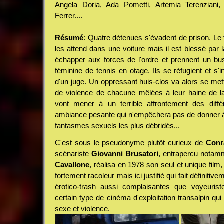
Angela Doria, Ada Pometti, Artemia Terenziani,
Ferrer....
Résumé
: Quatre détenues s'évadent de prison. Le f
les attend dans une voiture mais il est blessé par l
échapper aux forces de l'ordre et prennent un bu
féminine de tennis en otage. Ils se réfugient et s'in
d'un juge. Un oppressant huis-clos va alors se met
de violence de chacune mêlées à leur haine de la
vont mener à un terrible affrontement des diffé
ambiance pesante qui n'empêchera pas de donner à
fantasmes sexuels les plus débridés...
C'est sous le pseudonyme plutôt curieux de
Conr
scénariste
Giovanni Brusatori
, entrapercu nota
Cavallone
, réalisa en 1978 son seul et unique film, c
fortement racoleur mais ici justifié qui fait définiti
érotico-trash aussi complaisantes que voyeurist
certain type de cinéma d'exploitation transalpin qui
sexe et violence.