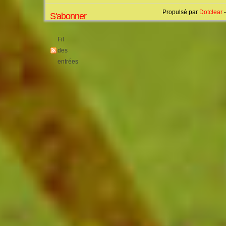
Propulsé par
Dotclear
-
S'abonner
Fil
des
entrées