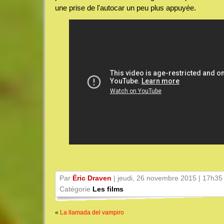
une prise de l'autocar un peu plus appuyée.
Par
Éric Draven
| jeudi, 26 novembre 2015 | 17h35
Catégorie
Les films
«
La llamada del vampiro