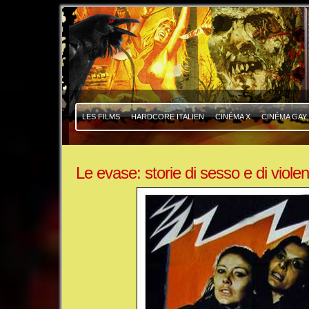
|
|
LES FILMS
HARDCORE ITALIEN
CINÉMA X
CINÉMA GAY
Le evase: storie di sesso e di viole