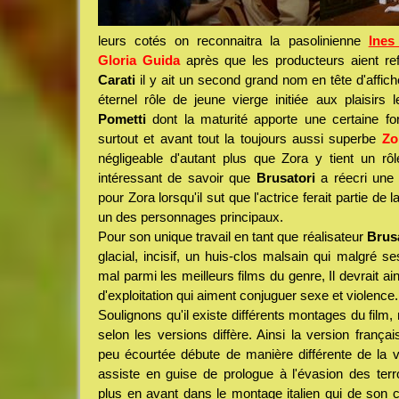
leurs cotés on reconnaitra la pasolinienne
Ines
Gloria Guida
après que les producteurs aient r
Carati
il y ait un second grand nom en tête d'affic
éternel rôle de jeune vierge initiée aux plaisirs 
Pometti
dont la maturité apporte une certaine f
surtout et avant tout la toujours aussi superbe
Zo
négligeable d'autant plus que Zora y tient un rôl
intéressant de savoir que
Brusatori
a réecri une 
pour Zora lorsqu'il sut que l'actrice ferait partie de la
un des personnages principaux.
Pour son unique travail en tant que réalisateur
Brus
glacial, incisif, un huis-clos malsain qui malgré 
mal parmi les meilleurs films du genre, Il devrait ai
d'exploitation qui aiment conjuguer sexe et violence.
Soulignons qu'il existe différents montages du film,
selon les versions diffère. Ainsi la version françai
peu écourtée débute de manière différente de la ve
assiste en guise de prologue à l'évasion des terr
plus en avant dans le montage italien qui de son c