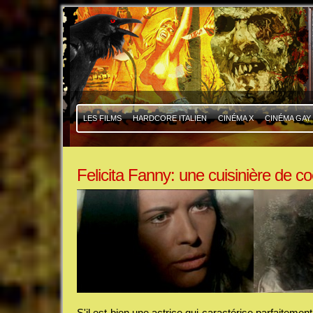
|
|
LES FILMS
HARDCORE ITALIEN
CINÉMA X
CINÉMA GAY
Felicita Fanny: une cuisinière de c
S'il est bien une actrice qui caractérise parfaitement