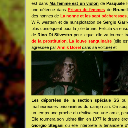
est dans
Ma femme est un violon
de
Pasquale 
une détenue dans
Prison de femmes
de
Brunel
des nonnes de
La nonne et les sept pécheresses
WIP, western et de nunsploitation de
Sergio Garr
plus conséquent pour la jolie brune. Felicita va ens
de
Rino Di Silvestro
pour lequel elle va tourner tr
de la prostitution
,
La louve sanguinaire
(elle es
agressée par
Annik Borel
dans sa voiture) et
Les déportées de la section spéciale SS
où 
malheureuses prisonnières du camp nazi. On soupç
un temps une proche du réalisateur, une amie, pe
Elle tournera son ultime film en 1977 le drame ér
Giorgio Stegani
où elle interprète la tenancière