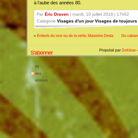
à l'aube des années 80.
Par
Éric Draven
| mardi, 10 juillet 2018 | 17h52
Catégorie
Visages d'un jour Visages de toujours
«
Enfants du vice ou de la vertu: Massimo Deda
Du cabare
Propulsé par
Dotclear
-
S'abonner
Fil
des
entrées