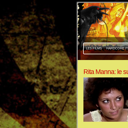
|
|
LES FILMS
HARDCORE IT
Rita Manna: le s