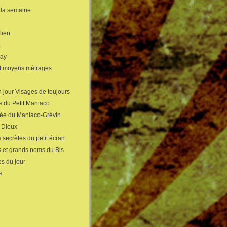
 la semaine
lien
X
gay
et moyens métrages
 jour Visages de toujours
s du Petit Maniaco
sée du Maniaco-Grévin
s Dieux
 secrètes du petit écran
s et grands noms du Bis
s du jour
s