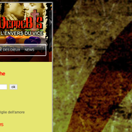
E DES DIEUX
NEWS
he
iglie dell'amore
es