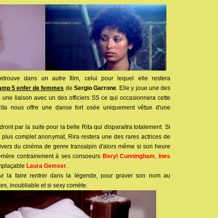
rouve dans un autre film, celui pour lequel elle restera
amp 5 enfer de femmes
de
Sergio Garrone
. Elle y joue une des
une liaison avec un des officiers SS ce qui occasionnera cette
ita nous offre une danse fort osée uniquement vêtue d'une
ront par la suite pour la belle Rita qui disparaitra totalement. Si
u plus complet anonymat, Rira restera une des rares actrices de
univers du cinéma de genre transalpin d'alors même si son heure
hémère contrairement à ses consoeurs
Beryl Cunningham
,
Ines
emplaçable
Laura Gemser
.
our la faire rentrer dans la légende, pour graver son nom au
tes, inoubliable et si sexy comète.