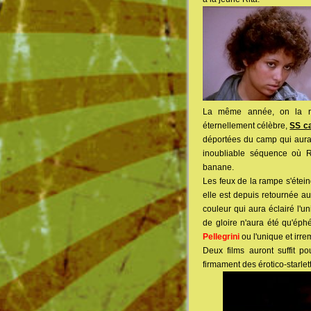
La même année, on la ret
éternellement célèbre,
SS c
déportées du camp qui aura 
inoubliable séquence où R
banane.
Les feux de la rampe s'éteind
elle est depuis retournée a
couleur qui aura éclairé l'
de gloire n'aura été qu'ép
Pellegrini
ou l'unique et irr
Deux films auront suffit p
firmament des érotico-starlet