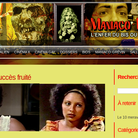
ALIEN
CINÉMA X
CINÉMA GAY
DOSSIERS
BIOS
MANIACO-GRÉVIN
SALL
uccès fruité
Recherc
À retenir
Le 10 merav
Catégori