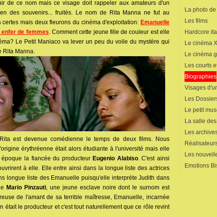
ir de ce nom mais ce visage doit rappeler aux amateurs d'un
La photo de
en des souvenirs... fruités. Le nom de Rita Manna ne fut au
Les films
 certes mais deux fleurons du cinéma d'exploitation:
Emanuelle
Hardcore ita
 enfer de femmes
. Comment cette jeune fille de couleur est elle
néma? Le Petit Maniaco va lever un peu du voile du mystère qui
Le cinéma 
e Rita Manna.
Le cinéma 
Les courts 
Biographies
Visages d'un
Les Dossier
Le petit mu
La salle de
Les archives
si Rita est devenue comédienne le temps de deux films. Nous
Réalisateur
rigine érythréenne était alors étudiante à l'université mais elle
Les nouvelle
tte époque la fiancée du producteur
Eugenio Alabiso
. C'est ainsi
Emotions Bi
vrirent à elle. Elle entre ainsi dans la longue liste des actrices
ns longue liste des Emanuelle puisqu'elle interprète Judith dans
de
Mario Pinzauti
, une jeune esclave noire dont le surnom est
use de l'amant de sa terrible maîtresse, Emanuelle, incarnée
n était le producteur et c'est tout naturellement que ce rôle revint