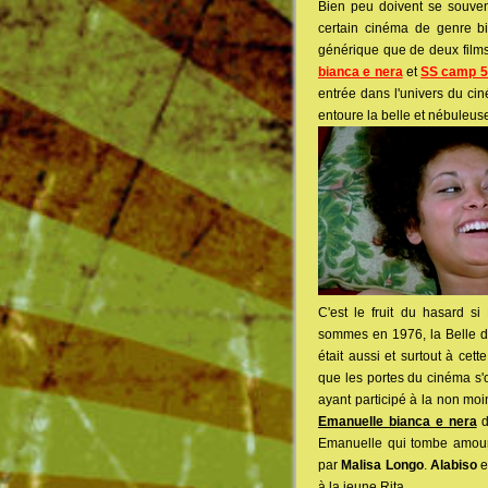
Bien peu doivent se souven
certain cinéma de genre bi
générique que de deux films
bianca e nera
et
SS camp 5
entrée dans l'univers du ci
entoure la belle et nébuleus
C'est le fruit du hasard 
sommes en 1976, la Belle d'o
était aussi et surtout à ce
que les portes du cinéma s'ou
ayant participé à la non moi
Emanuelle bianca e nera
Emanuelle qui tombe amoure
par
Malisa Longo
.
Alabiso
e
à la jeune Rita.