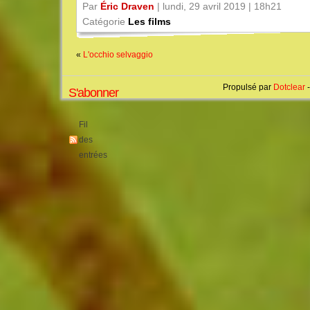
Par
Éric Draven
| lundi, 29 avril 2019 | 18h21
Catégorie
Les films
«
L'occhio selvaggio
Propulsé par
Dotclear
-
S'abonner
Fil
des
entrées