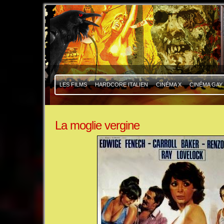
|
|
LES FILMS
HARDCORE ITALIEN
CINÉMA X
CINÉMA GAY
La moglie vergine