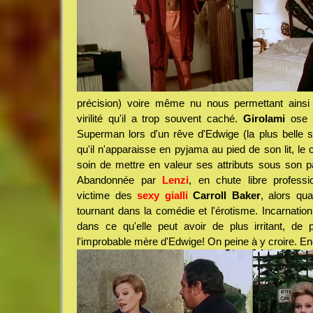
précision) voire même nu nous permettant ainsi 
virilité qu'il a trop souvent caché.
Girolami
ose m
Superman lors d'un rêve d'Edwige (la plus belle s
qu'il n'apparaisse en pyjama au pied de son lit, le 
soin de mettre en valeur ses attributs sous son p
Abandonnée par
Lenzi
, en chute libre professio
victime des
sexy gialli
Carroll Baker
, alors qu
tournant dans la comédie et l'érotisme. Incarnation
dans ce qu'elle peut avoir de plus irritant, de p
l'improbable mère d'Edwige! On peine à y croire. E