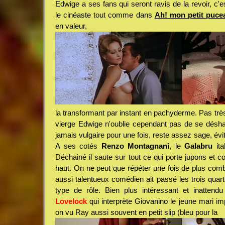
Edwige a ses fans qui seront ravis de la revoir, c
le cinéaste tout comme dans
Ah! mon petit puce
en valeur,
la transformant par instant en pachyderme. Pas tr
vierge Edwige n'oublie cependant pas de se déshab
jamais vulgaire pour une fois, reste assez sage, évita
A ses cotés
Renzo Montagnani
, le
Galabru
ita
Déchainé il saute sur tout ce qui porte jupons et co
haut. On ne peut que répéter une fois de plus com
aussi talentueux comédien ait passé les trois quart
type de rôle. Bien plus intéressant et inattend
Lovelock
qui interprète Giovanino le jeune mari i
on vu Ray aussi souvent en petit slip (bleu pour la