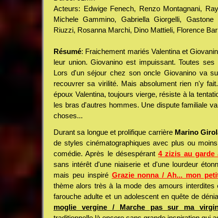
Acteurs: Edwige Fenech, Renzo Montagnani, Ray 
Michele Gammino, Gabriella Giorgelli, Gastone
Riuzzi, Rosanna Marchi, Dino Mattieli, Florence Barn
Résumé
: Fraichement mariés Valentina et Giovan
leur union. Giovanino est impuissant. Toutes ses t
Lors d'un séjour chez son oncle Giovanino va sui
recouvrer sa virilité. Mais absolument rien n'y fa
époux Valentina, toujours vierge, résiste à la tentati
les bras d'autres hommes. Une dispute familiale va
choses...
Durant sa longue et prolifique carrière
Marino Giro
de styles cinématographiques avec plus ou moins
comédie. Après le désespérant
4 zizis au garde
sans intérêt d'une niaiserie et d'une lourdeur éton
mais peu inspiré
Grazie nonna / Ah... mon pet
thème alors très à la mode des amours interdites 
farouche adulte et un adolescent en quête de déni
moglie vergine / Marche pas sur ma virgin
traditionnelle là encore sans grande inspiration qui a