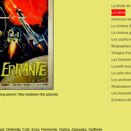
La photo de
Les films
Hardcore ita
Le cinéma 
Le cinéma 
Les courts 
Biographies
Visages d'un
Les Dossier
Le petit mu
La salle de
Les archives
Réalisateur
Les nouvelle
ring planet / War between the planets
Emotions Bi
rt, Ombretta Colli, Enzo Fiermonte, Halina Zalewska, Goffredo