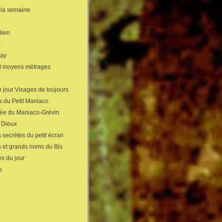
 la semaine
lien
X
gay
et moyens métrages
 jour Visages de toujours
s du Petit Maniaco
sée du Maniaco-Grévin
s Dieux
 secrètes du petit écran
s et grands noms du Bis
s du jour
s