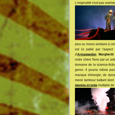
L'originalité n'est pas vraim
plus ou moins similaire à ce
est ici pallié par l'aspec
d'
Armaggedon
.
Margheriti
m
notre chère Terre par un ast
domaine de la science-fictio
genre. Il pourra même para
manque d'énergie, de dynam
mené tambour battant dont l
pianeta errante
multiplie de