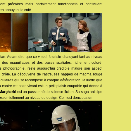
ont précaires mais parfaitement fonctionnels et continuent
t en appuyant le coté
an. Autant dire que ce visuel futuriste chatoyant tant au niveau
 des maquillages et des bases spatiales, richement coloré,
 photographie, reste aujourd'hui crédible malgré son aspect
ès drôle. La découverte de l'astre, ses nappes de magma rouge
aculaires qui se recompose à chaque détérioration, la luette que
contre cet astre vivant est un petit plaisir coupable qui donne à
Margheriti
est un passionné de science-fiction. Sa saga anticipe
ssentiellement au niveau du design. Ce n'est donc pas un