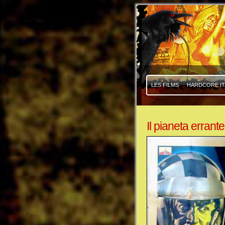
|
|
LES FILMS
HARDCORE IT
Il pianeta errante