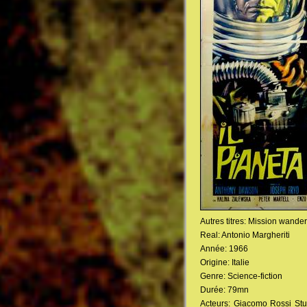
Autres titres: Mission wande
Real: Antonio Margheriti
Année: 1966
Origine: Italie
Genre: Science-fiction
Durée: 79mn
Acteurs: Giacomo Rossi Stua