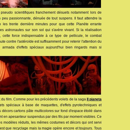
 pseudo scientifiques franchement désuets notamment lors de
n peu passionnante, dénuée de tout suspens. Il faut attendre la
n les trente dernière minutes pour que cette Planète errante
 des astronautes sur son sol qui s'avère vivant. Si la réalisation
cette force indispensable à ce type de pellicule, le combat
te contre l'astéroïde est suffisamment pour retenir l'attention du
 armada d'effets spéciaux aujourd'hui bien ringards mais si
out du film. Comme pour les précédents volets de la saga
Il pianeta
ffets spéciaux à base de maquettes, d'effets pyrotechniques et
 décors cartons pâte multicolores sur fond d'espace étoilé dans
nt en apesanteur suspendus par des fils par moment visibles. Ce
s modèles réduits, les mêmes costumes et décors qui ont servi
 n'est que recyclage mais la magie opère encore et toujours. Tous