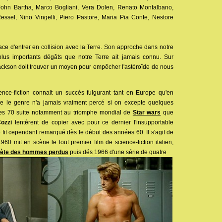
 John Bartha, Marco Bogliani, Vera Dolen, Renato Montalbano,
Ressel, Nino Vingelli, Piero Pastore, Maria Pia Conte, Nestore
ce d'entrer en collision avec la Terre. Son approche dans notre
lus importants dégâts que notre Terre ait jamais connu. Sur
son doit trouver un moyen pour empêcher l'astéroïde de nous
nce-fiction connait un succès fulgurant tant en Europe qu'en
lie le genre n'a jamais vraiment percé si on excepte quelques
nées 70 suite notamment au triomphe mondial de
Star wars
que
Cozzi
tentèrent de copier avec pour ce dernier l'insupportable
e fit cependant remarqué dès le début des années 60. Il s'agit de
60 mit en scène le tout premier film de science-fiction italien,
nète des hommes perdus
puis dés 1966 d'une série de quatre