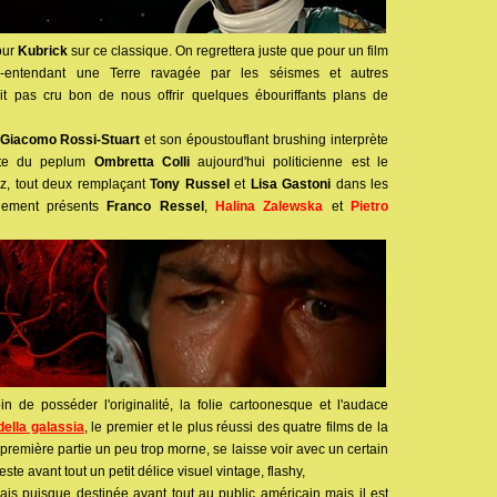
pour
Kubrick
sur ce classique. On regrettera juste que pour un film
ous-entendant une Terre ravagée par les séismes et autres
it pas cru bon de nous offrir quelques ébouriffants plans de
Giacomo Rossi-Stuart
et son époustouflant brushing interprète
ette du peplum
Ombretta Colli
aujourd'hui politicienne est le
z, tout deux remplaçant
Tony Russel
et
Lisa Gastoni
dans les
alement présents
Franco Ressel
,
Halina Zalewska
et
Pietro
in de posséder l'originalité, la folie cartoonesque et l'audace
 della galassia
, le premier et le plus réussi des quatre films de la
e première partie un peu trop morne, se laisse voir avec un certain
reste avant tout un petit délice visuel vintage, flashy,
ais puisque destinée avant tout au public américain mais il est