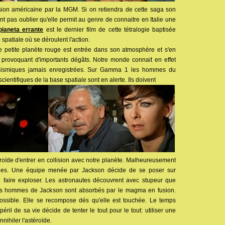
vision américaine par la MGM. Si on retiendra de cette saga son
ant pas oublier qu'elle permit au genre de connaitre en Italie une
 pianeta errante
est le dernier film de cette tétralogie baptisée
patiale où se déroulent l'action.
e petite planète rouge est entrée dans son atmosphère et s'en
rovoquant d'importants dégâts. Notre monde connait en effet
 sismiques jamais enregistrées. Sur Gamma 1 les hommes du
entifiques de la base spatiale sont en alerte. Ils doivent
oïde d'entrer en collision avec notre planète. Malheureusement
vaines. Une équipe menée par Jackson décide de se poser sur
le faire exploser. Les astronautes découvrent avec stupeur que
 des hommes de Jackson sont absorbés par le magma en fusion.
possible. Elle se recompose dés qu'elle est touchée. Le temps
il de sa vie décide de tenter le tout pour le tout: utiliser une
nihiler l'astéroïde.