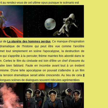
ent au rendez-vous de cet ultime opus puisque le scénario est
lui de
La planète des hommes perdus
. Ce manque d'inspiration
t dramatique de l'histoire qui peut être vue comme l'ancêtre
et tout simplement en scène l'apocalypse, la destruction de
re qui s'apprête à la percuter, thème maintes fois abordé dans le
n. Certes le film du cinéaste est loin d'être un chef d'oeuvre du
itre bien faiblard. Faute en incombe avant tout à un évident
isme. D'une telle apocalypse on pouvait s'attendre à un film
a tension dramatique serait allée crescendo. Au lieu de cela
Il
 longues scènes de dialogues souvent ridicules agrémentées