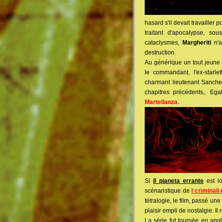
hasard s'il devait travailler 
traitant d'apocalypse, s
cataclysmes,
Margheriti
n'a
destruction.
Au générique un tout jeune
le commandant, l'ex-starl
charmant lieutenant Sanche
chapitres précédents,. Eg
Martellanza
.
Si
Il pianeta errante
est lo
scénaristique de
I criminali
tétralogie, le film, passé un
plaisir empli de nostalgie. Il 
La série fut tournée en angl