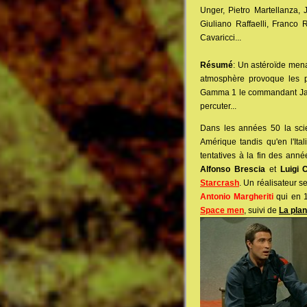
Unger, Pietro Martellanza,
Giuliano Raffaelli, Franco 
Cavaricci...
Résumé
: Un astéroïde mena
atmosphère provoque les p
Gamma 1 le commandant Jack
percuter...
Dans les années 50 la scie
Amérique tandis qu'en l'Ita
tentatives à la fin des an
Alfonso Brescia
et
Luigi 
Starcrash
. Un réalisateur s
Antonio Margheriti
qui en 19
Space men
, suivi de
La pla