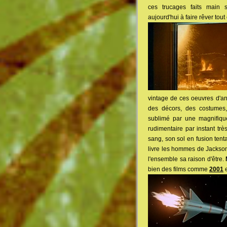
ces trucages faits main s
aujourd'hui à faire rêver tou
vintage de ces oeuvres d'ant
des décors, des costumes,
sublimé par une magnifique
rudimentaire par instant tr
sang, son sol en fusion tent
livre les hommes de Jackson 
l'ensemble sa raison d'être.
bien des films comme
2001
e