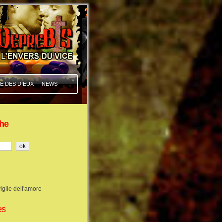
E DES DIEUX
NEWS
he
iglie dell'amore
es