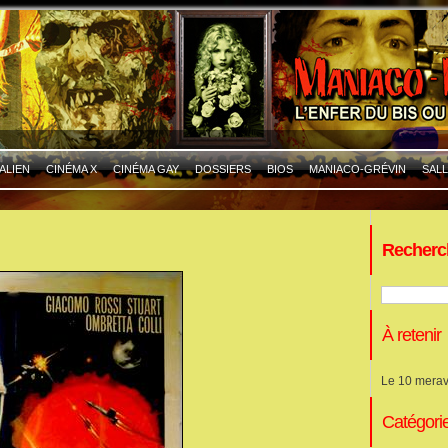
ALIEN
CINÉMA X
CINÉMA GAY
DOSSIERS
BIOS
MANIACO-GRÉVIN
SALL
Recherc
À retenir
Le 10 merav
Catégori