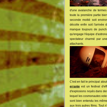
d'une avalanche de termes
toute la première partie bie
seconde moitié soit enviro
décolle enfin soit l'arrivée
manque toujours de punch, 
qu'engage l'équipe d'astronau
spectateur charmé par une
attachants.
C'est en fait le principal at
errante
est un festival d'e
d'explosions noyés dans des
lequel les cosmonautes vole
sont bien entendu les même
aux trois autres films. Tout