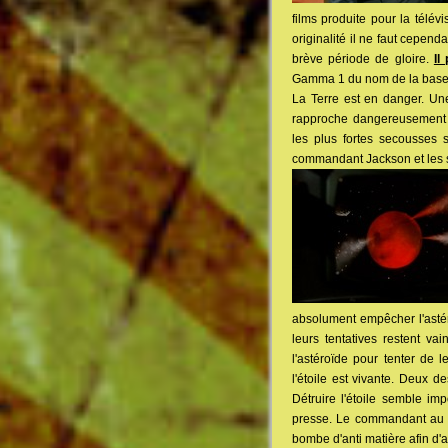
films produite pour la télé
originalité il ne faut cepend
brève période de gloire.
Il
Gamma 1 du nom de la base s
La Terre est en danger. Un
rapproche dangereusement p
les plus fortes secousses
commandant Jackson et les sci
absolument empêcher l'astér
leurs tentatives restent 
l'astéroïde pour tenter de 
l'étoile est vivante. Deux
Détruire l'étoile semble im
presse. Le commandant au pér
bombe d'anti matière afin d'an