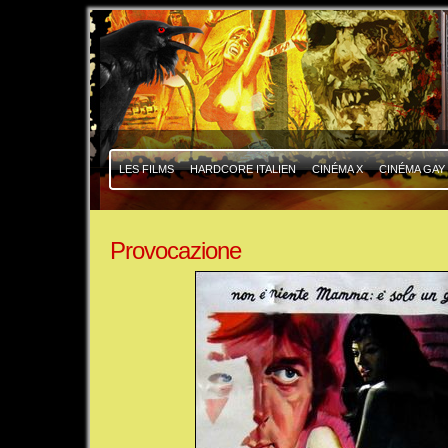
|
|
LES FILMS
HARDCORE ITALIEN
CINÉMA X
CINÉMA GAY
Provocazione