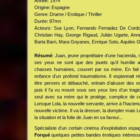
Année: 1974
Origine: Espagne
Genre: Drame / Erotique / Thriller
Durée: 87mn
Acteurs: Sue Lyon, Fernando Fernadez De Cordob
Christian Hay, George Rigaud, Julián Ugarte, Anne
Barta Barri, Mara Goyanes, Enrique Soto, Aquiles Gu
Résumé
: Juan, jeune propriétaire d'une hacienda
ses yeux ne sont que des jouets qu'il humilie a
chasses humaines, couvert par sa mère. En fait
enfance d'un profond traumatisme. Il espionnait r
être pervers et débauché, entrain d'abuser des e
puis il l'a vu mourir sous ses yeux lors d'un tragiq
seul avec sa mère qui le protège, complice de ce 
Lorsque Lola, la nouvelle servante, arrive à l'haciend
nouvelle victime. Il va la dresser, la dompter mais 
la situation et la folie de Juan en sa faveur...
Spécialiste d'un certain cinéma d'exploitation espa
Forqué
quelques petites bandes érotiques intéress