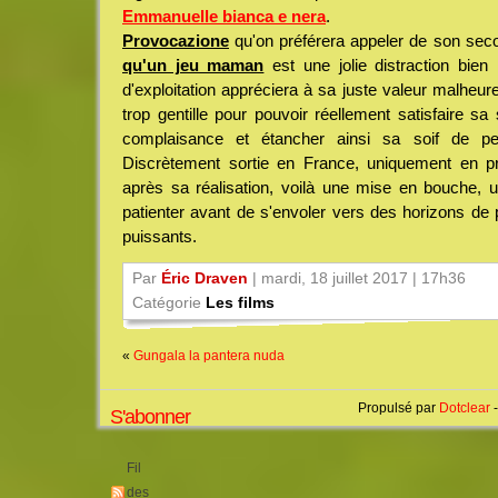
Emmanuelle bianca e nera
.
Provocazione
qu'on préférera appeler de son seco
qu'un jeu maman
est une jolie distraction bien 
d'exploitation appréciera à sa juste valeur malheur
trop gentille pour pouvoir réellement satisfaire s
complaisance et étancher ainsi sa soif de pe
Discrètement sortie en France, uniquement en p
après sa réalisation, voilà une mise en bouche, u
patienter avant de s'envoler vers des horizons de
puissants.
Par
Éric Draven
| mardi, 18 juillet 2017 | 17h36
Catégorie
Les films
«
Gungala la pantera nuda
Propulsé par
Dotclear
-
S'abonner
Fil
des