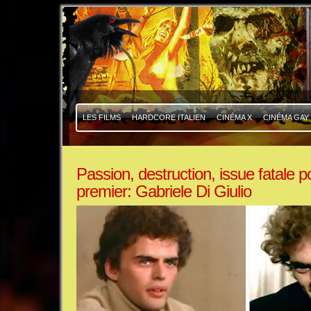
|
|
LES FILMS
HARDCORE ITALIEN
CINÉMA X
CINÉMA GAY
Passion, destruction, issue fatale 
premier: Gabriele Di Giulio