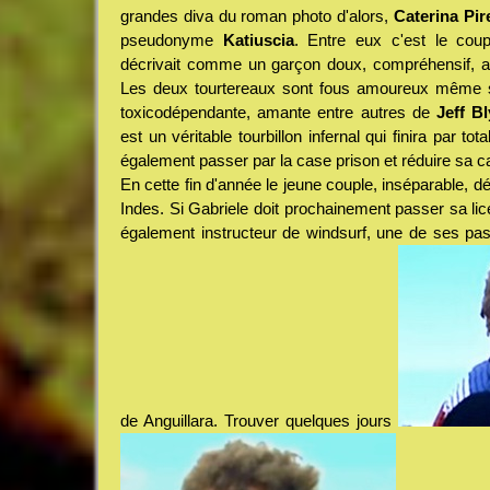
grandes diva du roman photo d'alors,
Caterina Pire
pseudonyme
Katiuscia
. Entre eux c'est le coup
décrivait comme un garçon doux, compréhensif, aff
Les deux tourtereaux sont fous amoureux même si 
toxicodépendante, amante entre autres de
Jeff B
est un véritable tourbillon infernal qui finira par tota
également passer par la case prison et réduire sa c
En cette fin d'année le jeune couple, inséparable, d
Indes. Si Gabriele doit prochainement passer sa lic
également instructeur de windsurf, une de ses pas
de Anguillara. Trouver quelques jours