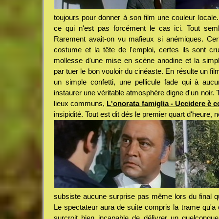
toujours pour donner à son film une couleur locale. 
ce qui n'est pas forcément le cas ici. Tout sembl
Rarement avait-on vu mafieux si anémiques. Cer
costume et la tête de l'emploi, certes ils sont cr
mollesse d'une mise en scène anodine et la simplici
par tuer le bon vouloir du cinéaste. En résulte un fil
un simple confetti, une pellicule fade qui à au
instaurer une véritable atmosphère digne d'un noir. 
lieux communs,
L'onorata famiglia - Uccidere è 
insipidité. Tout est dit dés le premier quart d'heure, n
subsiste aucune surprise pas même lors du final qu
Le spectateur aura de suite compris la trame qu'a
surcroit bien incapable de délivrer un quelconqu