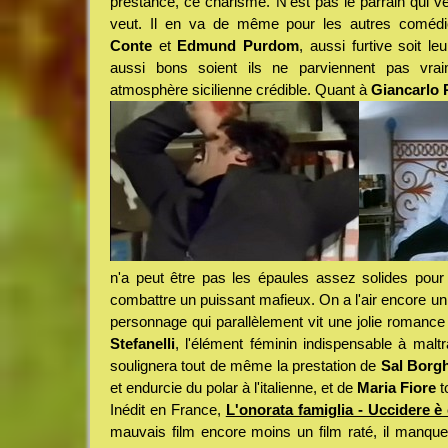
prestance, ce charisme. N'est pas le parrain qui v
veut. Il en va de même pour les autres comé
Conte
et
Edmund Purdom
, aussi furtive soit le
aussi bons soient ils ne parviennent pas vrai
atmosphère sicilienne crédible. Quant à
Giancarlo 
n'a peut être pas les épaules assez solides pour 
combattre un puissant mafieux. On a l'air encore un
personnage qui parallèlement vit une jolie romanc
Stefanelli
, l'élément féminin indispensable à malt
soulignera tout de même la prestation de
Sal Borg
et endurcie du polar à l'italienne, et de
Maria Fiore
t
Inédit en France,
L'onorata famiglia - Uccidere è
mauvais film encore moins un film raté, il manque 