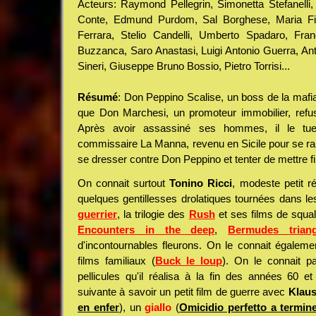
Acteurs: Raymond Pellegrin, Simonetta Stefanelli,
Conte, Edmund Purdom, Sal Borghese, Maria Fior
Ferrara, Stelio Candelli, Umberto Spadaro, Fra
Buzzanca, Saro Anastasi, Luigi Antonio Guerra, Ant
Sineri, Giuseppe Bruno Bossio, Pietro Torrisi...
Résumé
: Don Peppino Scalise, un boss de la mafia
que Don Marchesi, un promoteur immobilier, refus
Après avoir assassiné ses hommes, il le tu
commissaire La Manna, revenu en Sicile pour se rap
se dresser contre Don Peppino et tenter de mettre fi
On connait surtout
Tonino Ricci
, modeste petit ré
quelques gentillesses drolatiques tournées dans 
guerrier
, la trilogie des
Rush
et ses films de squal
Encounters in the deep
,
Bermudes triang
d'incontournables fleurons. On le connait égaleme
films familiaux (
Buck le loup
). On le connait p
pellicules qu'il réalisa à la fin des années 60 e
suivante à savoir un petit film de guerre avec
Klaus
en enfer
), un
giallo
(
Omicidio perfetto a termin