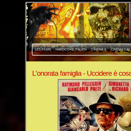
|
|
LES FILMS
HARDCORE ITALIEN
CINÉMA X
CINÉMA GAY
L'onorata famiglia - Uccidere è cos