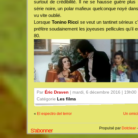
surtout de crédibilité. Il ne se hausse guère plus
série noire, un polar mafieux quelconque noyé dans l
vu vite oublié.
Lorsque
Tonino Ricci
se veut un tantinet sérieux 
préfère soudainement les joyeuses pellicules qu'il 
80.
Par
Éric Draven
| mardi, 6 décembre 2016 | 19h00
Catégorie
Les films
«
El espectro del terror
Un omicid
Propulsé par
Dotclear
-
S'abonner