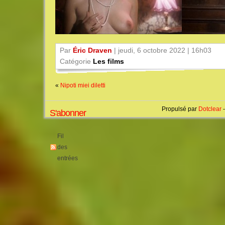
Par
Éric Draven
| jeudi, 6 octobre 2022 | 16h03
Catégorie
Les films
«
Nipoti miei diletti
Propulsé par
Dotclear
-
S'abonner
Fil
des
entrées