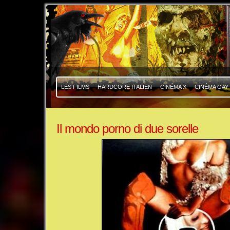
|
|
LES FILMS
HARDCORE ITALIEN
CINÉMA X
CINÉMA GAY
Il mondo porno di due sorelle