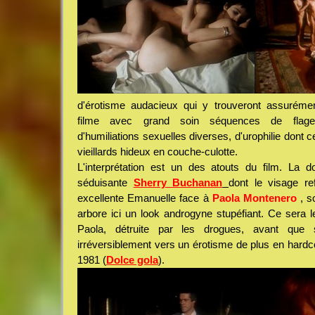
d'érotisme audacieux qui y trouveront assuréme
filme avec grand soin séquences de flagell
d'humiliations sexuelles diverses, d'urophilie dont 
vieillards hideux en couche-culotte.
L'interprétation est un des atouts du film. La 
séduisante
Sherry Buchanan
dont le visage re
excellente Emanuelle face à
Paola Montenero
, s
arbore ici un look androgyne stupéfiant. Ce sera le
Paola, détruite par les drogues, avant que
irréversiblement vers un érotisme de plus en hardco
1981 (
Dolce gola
).