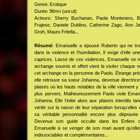
Genre: Erotique
Durée: 96mn (uncut)
Acteurs: Sherry Buchanan, Paola Montenero, Bru
Frajese, Daniele Dublino, Catherine Zago, Ann J
Groh, Mauro Fritella...
Résumé
: Emanuelle a épousé Roberto qui ne trou
dans la violence et l'humiliation. Il exige d'elle u
caprices. Lasse de ces violences, Emanuelle se r
archange soumis et offert vient la visiter chaque nu
cet archange en la personne de Paolo. Étrange prés
elle retrouve sa soeur Johanna, devenue directric
plaisirs où les hauts notables de la ville viennent 
plus pervers. Malheureusement Paolo viole Emanu
Johanna. Elle l'initie alors aux plaisirs interdits t
vérité sur la raison de leur séparation lorsqu'elles
sa véritable personnalité encore plus dépravée
Devenue son guide occulte dans les Enfers d
Emanuelle à se venger de son mari avant qu'elles
indissociables et complémentaires...