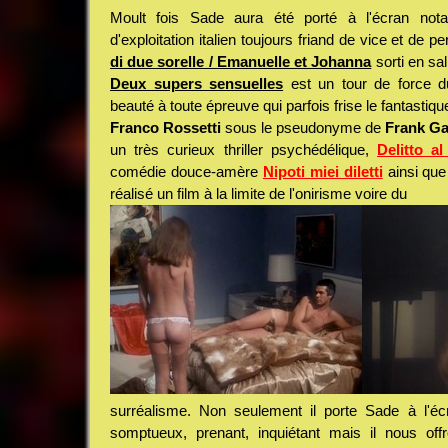
Moult fois Sade aura été porté à l'écran no
d'exploitation italien toujours friand de vice et de p
di due sorelle / Emanuelle et Johanna
sorti en sal
Deux supers sensuelles
est un tour de force d
beauté à toute épreuve qui parfois frise le fantastiqu
Franco Rossetti
sous le pseudonyme de
Frank G
un très curieux thriller psychédélique,
Delitto al
comédie douce-amère
Nipoti miei diletti
ainsi que
réalisé un film à la limite de l'onirisme voire du
surréalisme. Non seulement il porte Sade à l'é
somptueux, prenant, inquiétant mais il nous off