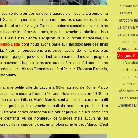
La photo de
Les films
, source de bien des émotions auprès d'un public toujours ému
t. Stars d'un jour ils ont fait pleuré dans les chaumières, ils nous
Hardcore ita
 donc d'oublier leur visage. Parmi les enfants comédiens transalpins
Le cinéma 
t incarné le môme des rues, le petit gavroche, orphelin ou issu
Le cinéma 
. C'est à l'un d'entre eux qu'on va aujourd'hui s'intéresser, un
Les courts 
ssimo Deda
dont nous avons parlé ICI, indissociable des films
Biographies
la
. Nous lui opposerons une autre facette de l'enfance, plus
Visages d'un
n jeune garçon qui s'est surtout fait remarqué dans une poignée
Les Dossier
 nouveau chapitre consacré aux enfants comédiens italiens
arder le petit
Marco Girondino
, enfant fétiche d'
Alfonso Brescia
,
Le petit mu
 Manunza
.
La salle de
Les archives
tina, une petite ville du Latium à 90km au sud de Rome Marco
Réalisateur
d'enfant comédien à l'âge de 10 ans. Nous sommes en 1978. Le
Les nouvelle
 son acteur fétiche
Mario Merola
sont à la recherche d'un petit
Emotions Bi
r le parfait petit gavroche napolitain pour leur prochain film
.
Brescia
et ses collaborateurs ont depuis quelques semaines
re d'enfants, vu de nombreux de visages mais aucun ne les
 alors qu'ils remarquent chez un photographe le petit Marco. C'est