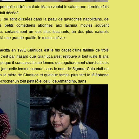
pprit qu'il est très malade Marco voulut le saluer une dernière fois
était décédé.
ui se sont glissées dans la peau de gavroches napolitains, de
es petits comédiens abonnés aux lacrima movies souvent
rès certainement un des plus touchants, un des plus naturels
t là une grande qualité, le moins mièvre.
itta en 1971 Gianluca est le fils cadet d'une famille de trois
'est par hasard que Gianluca s'est retrouvé à tout juste 8 ans
époque il connaissait une femme qui régulièrement cherchait des
n jour cette femme connue sous le nom de Signora Calo était en
cta la mère de Gianluca et quelque temps plus tard le téléphone
crocher un tout petit rôle, celui de Armandino, dans