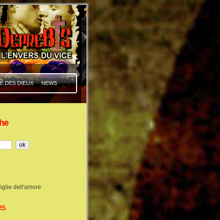
E DES DIEUX
NEWS
he
iglie dell'amore
es