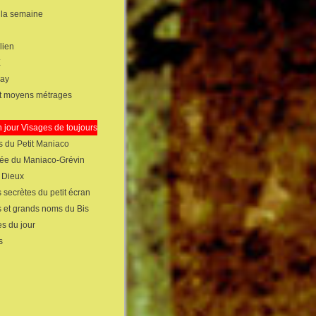
 la semaine
lien
X
gay
et moyens métrages
 jour Visages de toujours
s du Petit Maniaco
sée du Maniaco-Grévin
s Dieux
 secrètes du petit écran
s et grands noms du Bis
s du jour
s