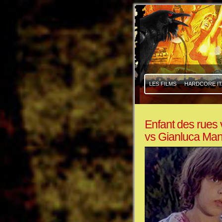
|
|
LES FILMS
HARDCORE IT
Enfant des rues 
vs Gianluca Ma