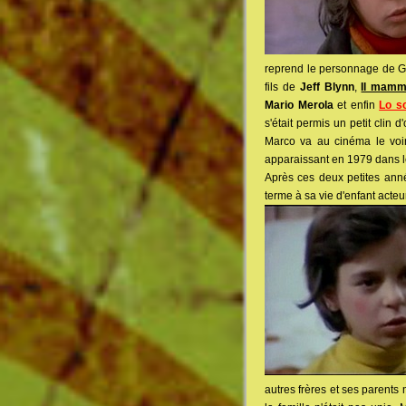
reprend le personnage de 
fils de
Jeff Blynn
,
Il mamm
Mario Merola
et enfin
Lo s
s'était permis un petit clin d
Marco va au cinéma le voir
apparaissant en 1979 dans l
Après ces deux petites ann
terme à sa vie d'enfant acteu
autres frères et ses parents