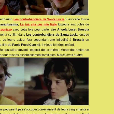
Gennarino
Les contrebandiers de Santa Lucia
, il est cette fois le
asantissima
,
La tua vita per mio figlio
toujours aux cotés de
cugnizzo
avec cette fois pour partenaire
Angela Luce
.
Brescia
'oeil à ce film dans
Les contrebandiers de Santa Lucia
lorsque
. Le jeune acteur fera cependant une infidélité à
Brescia
en
e film de
Paolo Poeti
Ciao ni!
. Il y joue le héros enfant.
ées passées devant l'objectif des caméras Marco dut mettre un
r pour raisons essentiellement familiales. Marco avait quatre
 ne pouvaient pas s'occuper correctement de leurs cinq enfants si