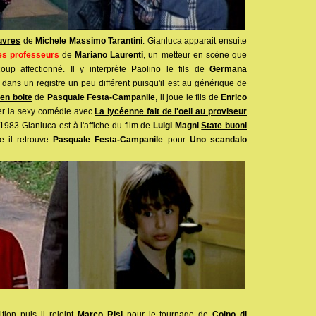
uvres
de
Michele Massimo Tarantini
. Gianluca apparait ensuite
es professeurs
de
Mariano Laurenti
, un metteur en scène que
up affectionné. Il y interprète Paolino le fils de
Germana
e dans un registre un peu différent puisqu'il est au générique de
en boite
de
Pasquale Festa-Campanile
, il joue le fils de
Enrico
ver la sexy comédie avec
La lycéenne fait de l'oeil au proviseur
 1983 Gianluca est à l'affiche du film de
Luigi Magni
State buoni
e il retrouve
Pasquale Festa-Campanile
pour
Uno scandalo
tion puis il rejoint
Marco Risi
pour le tournage de
Colpo di