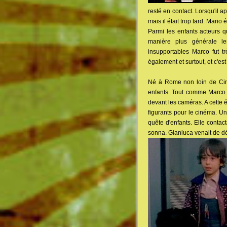
resté en contact. Lorsqu'il a
mais il était trop tard. Mario 
Parmi les enfants acteurs q
manière plus générale l
insupportables Marco fut t
également et surtout, et c'es
Né à Rome non loin de Cinec
enfants. Tout comme Marco c
devant les caméras. A cette 
figurants pour le cinéma. U
quête d'enfants. Elle conta
sonna. Gianluca venait de dé