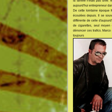
la famille n'était pas unie.
aujourd'hui entrepreneur dan
De cette lointaine époque 
écoulées depuis. Il se sou
différente de celle d'aujour
de cigarettes, seul moyen 
dénoncer ces trafics. Marco 
toujours