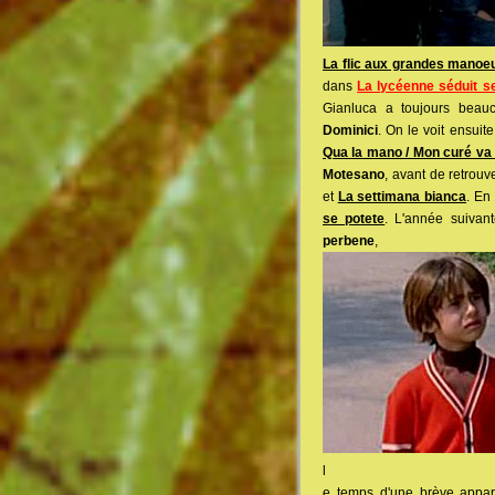
La flic aux grandes manoe
dans
La lycéenne séduit s
Gianluca a toujours beauco
Dominici
. On le voit ensuit
Qua la mano / Mon curé va 
Motesano
, avant de retrou
et
La settimana bianca
. En
se potete
. L'année suivant
perbene
,
l
e temps d'une brève appari