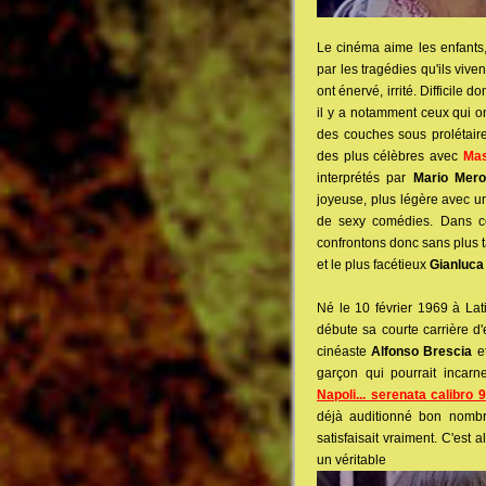
Le cinéma aime les enfants
par les tragédies qu'ils viven
ont énervé, irrité. Difficile
il y a notamment ceux qui on
des couches sous prolétaires
des plus célèbres avec
Ma
interprétés par
Mario Mero
joyeuse, plus légère avec u
de sexy comédies. Dans ce
confrontons donc sans plus t
et le plus facétieux
Gianluca
Né le 10 février 1969 à La
débute sa courte carrière 
cinéaste
Alfonso Brescia
et
garçon qui pourrait incarne
Napoli... serenata calibro 9
déjà auditionné bon nomb
satisfaisait vraiment. C'est
un véritable