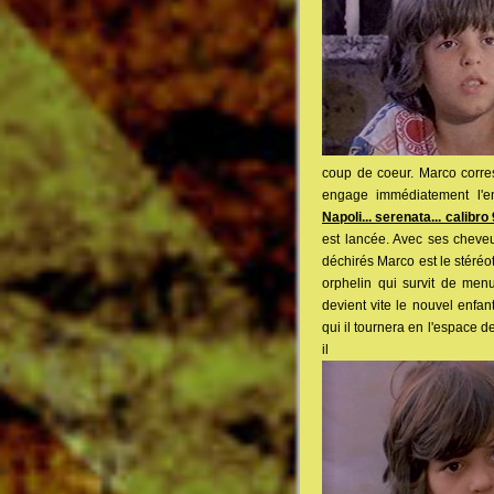
coup de coeur. Marco corre
engage immédiatement l'en
Napoli... serenata... calibro
est lancée. Avec ses cheveu
déchirés Marco est le stéréo
orphelin qui survit de menus
devient vite le nouvel enfant
qui il tournera en l'espace 
il