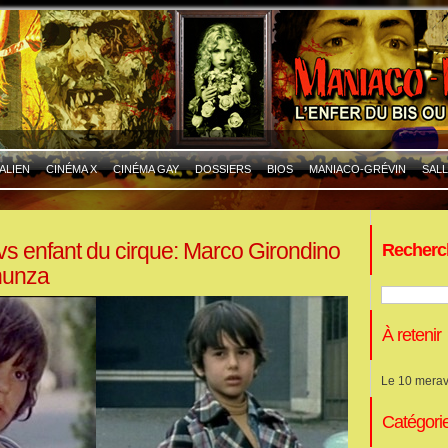
ALIEN
CINÉMA X
CINÉMA GAY
DOSSIERS
BIOS
MANIACO-GRÉVIN
SALL
vs enfant du cirque: Marco Girondino
Recherc
nunza
À retenir
Le 10 merav
Catégori