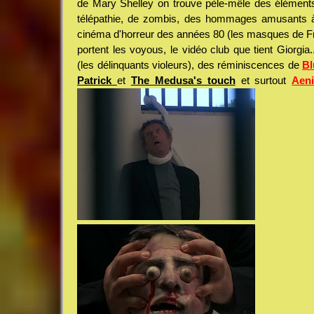
de Mary Shelley on trouve pèle-mêle des élément
télépathie, de zombis, des hommages amusants à
cinéma d'horreur des années 80 (les masques de F
portent les voyous, le vidéo club que tient Giorgia.
(les délinquants violeurs), des réminiscences de
Bl
Patrick
et
The Medusa's touch
et surtout
Aen