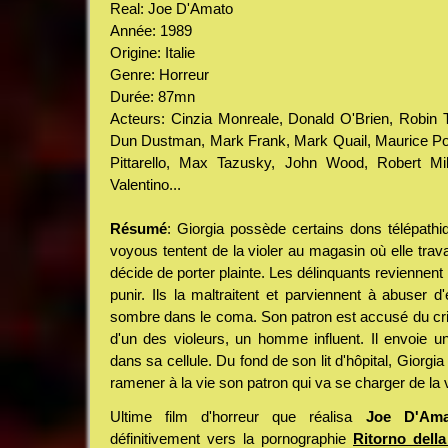
Real: Joe D'Amato
Année: 1989
Origine: Italie
Genre: Horreur
Durée: 87mn
Acteurs: Cinzia Monreale, Donald O'Brien, Robin 
Dun Dustman, Mark Frank, Mark Quail, Maurice Pol
Pittarello, Max Tazusky, John Wood, Robert M
Valentino...
Résumé
: Giorgia possède certains dons télépathi
voyous tentent de la violer au magasin où elle trava
décide de porter plainte. Les délinquants reviennent u
punir. Ils la maltraitent et parviennent à abuser d'
sombre dans le coma. Son patron est accusé du cri
d'un des violeurs, un homme influent. Il envoie 
dans sa cellule. Du fond de son lit d'hôpital, Giorg
ramener à la vie son patron qui va se charger de la 
Ultime film d'horreur que réalisa
Joe D'Ama
définitivement vers la pornographie
Ritorno dell