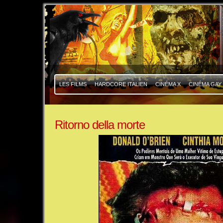
|
|
LES FILMS
HARDCORE ITALIEN
CINÉMA X
CINÉMA GAY
Ritorno della morte