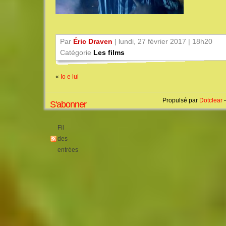
Par
Éric Draven
| lundi, 27 février 2017 | 18h20
Catégorie
Les films
«
Io e lui
Propulsé par
Dotclear
-
S'abonner
Fil
des
entrées