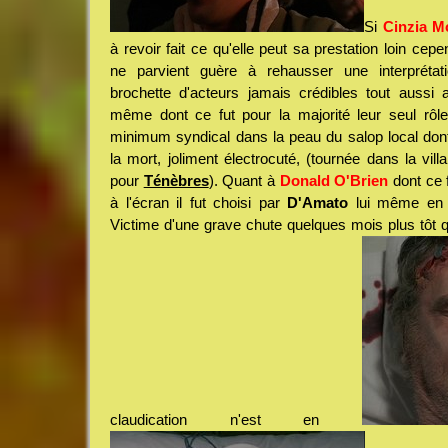
Si
Cinzia M
à revoir fait ce qu'elle peut sa prestation loin cepe
ne parvient guère à rehausser une interprétati
brochette d'acteurs jamais crédibles tout aussi 
même dont ce fut pour la majorité leur seul rôl
minimum syndical dans la peau du salop local don
la mort, joliment électrocuté, (tournée dans la villa
pour
Ténèbres
). Quant à
Donald O'Brien
dont ce f
à l'écran il fut choisi par
D'Amato
lui même en r
Victime d'une grave chute quelques mois plus tôt q
claudication n'est en