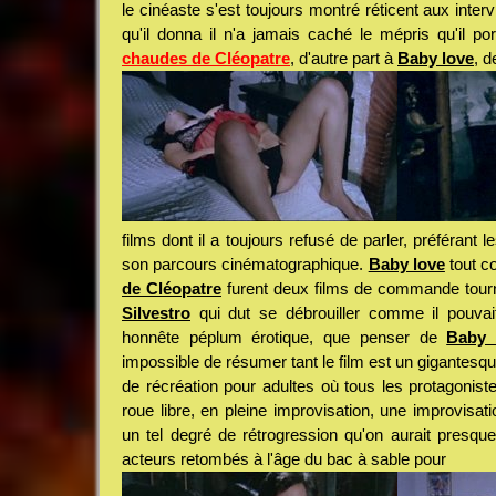
le cinéaste s'est toujours montré réticent aux inter
qu'il donna il n'a jamais caché le mépris qu'il po
chaudes de Cléopatre
, d'autre part à
Baby love
, d
films dont il a toujours refusé de parler, préférant l
son parcours cinématographique.
Baby love
tout 
de Cléopatre
furent deux films de commande tour
Silvestro
qui dut se débrouiller comme il pouvai
honnête péplum érotique, que penser de
Baby 
impossible de résumer tant le film est un gigantesqu
de récréation pour adultes où tous les protagonist
roue libre, en pleine improvisation, une improvisat
un tel degré de rétrogression qu'on aurait presqu
acteurs retombés à l'âge du bac à sable pour