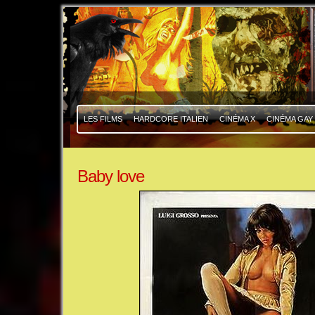
|
|
LES FILMS
HARDCORE ITALIEN
CINÉMA X
CINÉMA GAY
Baby love