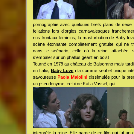
pornographie avec quelques brefs plans de sexe e
fellations lors d'orgies carnavalesques franchem
nus frontaux féminins, la masturbation de Baby lov
scène étonnante complètement gratuite qui ne tro
dans le scénario, celle où la reine, attachée, s
s'empaler sur un phallus géant en bois!
Tourné en 1979 au château de Balsorano mais tardiv
en Italie,
Baby Love
n'a comme seul et unique inté
savoureuse
Paola Maiolini
dissimulée pour la pre
un pseudonyme, celui de Katia Vassel, qui
interprète la reine. Elle garde de ce film qui fut un 