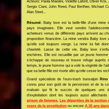
Acteurs: Paola Maiolini, Violette Lafont, Oliver Kris,
Sergio Ciani, John Reed, Paul Berthier, Michael C
Alan Steel...
Résumé
: Baby love est la belle-fille d'une rein
pays imaginaire. Elle veut vendre l'adolescen
acheteurs venus de différents pays arrivent au châ
proposition financière. La reine vendra Baby love a
qu'elle soit toujours vierge. La reine lui fait do
chasteté. Lasse de cette vie, Baby love s'enfu
enchères. Elle est recueillie par un jeune homme 
s'échappe de nouveau et trouve refuge auprès d
temps, le jeune homme qui a volé la virginité de l'a
que sa belle-fille est morte afin qu'elle cesse les rec
Grand spécialiste de l'euro-trash transalpin
Rino 
connu pour son goût de la perversion et de la co
malsain qui fit le succès de quelques uns 
d'exploitation dont les toujours aussi alléchant
prison de femmes
,
Les déportées de la section 
roses de la prostitution
ou encore
A 16 ans dans