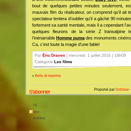
bout de quelques petites minutes seulement, es
mauvais film du réalisateur, on comprend qu'il ait t
spectateur tentera d'oublier qu'il a gâché 90 minutes
fortement sa santé mentale, mais il a cependant l'av
quelques fleurons de la série Z transalpine 
l'inénarrable
Homme puma
des monuments cinémat
Ca, c'est toute la magie d'une fable!
Par
Éric Draven
| mercredi, 1 juillet 2015 | 18h09
Catégorie
Les films
«
Bello di mamma
Propulsé par
Dotclear
-
S'abonner
Fil
des
entrées