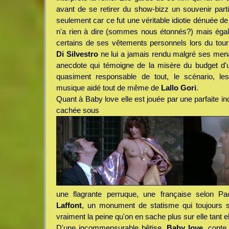
avant de se retirer du show-bizz un souvenir par
seulement car ce fut une véritable idiotie dénuée de 
n'a rien à dire (sommes nous étonnés?) mais égalem
certains de ses vêtements personnels lors du tou
Di Silvestro
ne lui a jamais rendu malgré ses me
anecdote qui témoigne de la misère du budget d'u
quasiment responsable de tout, le scénario, 
musique aidé tout de même de
Lallo Gori
.
Quant à Baby love elle est jouée par une parfaite i
cachée sous
une flagrante perruque, une française selon 
Laffont
, un monument de statisme qui toujours s
vraiment la peine qu'on en sache plus sur elle tant e
D'une incommensurable bêtise,
Baby love
, conte