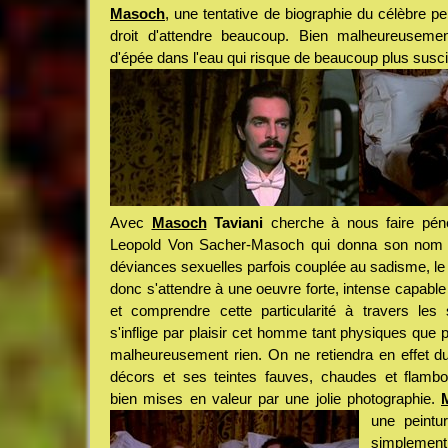
Masoch
, une tentative de biographie du célèbre p
droit d'attendre beaucoup. Bien malheureusem
d'épée dans l'eau qui risque de beaucoup plus suscite
Avec
Masoch
Taviani
cherche à nous faire pénét
Leopold Von Sacher-Masoch qui donna son nom 
déviances sexuelles parfois couplée au sadisme, l
donc s'attendre à une oeuvre forte, intense capable
et comprendre cette particularité à travers le
s'inflige par plaisir cet homme tant physiques que p
malheureusement rien. On ne retiendra en effet d
décors et ses teintes fauves, chaudes et flamb
bien mises en valeur par une jolie photographie.
une peintu
simplemen