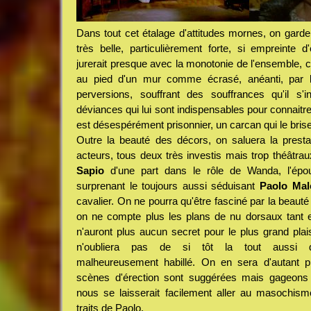
Dans tout cet étalage d'attitudes mornes, on gar
très belle, particulièrement forte, si empreinte d
jurerait presque avec la monotonie de l'ensemble, 
au pied d'un mur comme écrasé, anéanti, par 
perversions, souffrant des souffrances qu'il s'i
déviances qui lui sont indispensables pour connaitre p
est désespérément prisonnier, un carcan qui le brise 
Outre la beauté des décors, on saluera la presta
acteurs, tous deux très investis mais trop théâtrau
Sapio
d'une part dans le rôle de Wanda, l'épo
surprenant le toujours aussi séduisant
Paolo Mal
cavalier. On ne pourra qu'être fasciné par la beaut
on ne compte plus les plans de nu dorsaux tant e
n'auront plus aucun secret pour le plus grand plai
n'oubliera pas de si tôt la tout aussi dé
malheureusement habillé. On en sera d'autant p
scènes d'érection sont suggérées mais gageons
nous se laisserait facilement aller au masochisme
traits de Paolo.