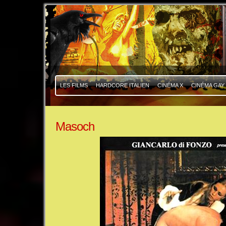
|
|
LES FILMS
HARDCORE ITALIEN
CINÉMA X
CINÉMA GAY
Masoch