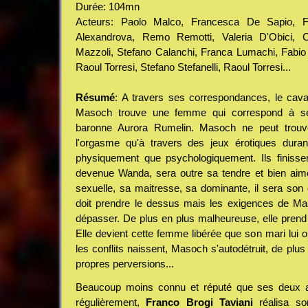
Durée: 104mn
Acteurs: Paolo Malco, Francesca De Sapio, Fab
Alexandrova, Remo Remotti, Valeria D'Obici, Cl
Mazzoli, Stefano Calanchi, Franca Lumachi, Fabio F
Raoul Torresi, Stefano Stefanelli, Raoul Torresi...
Résumé
: A travers ses correspondances, le cava
Masoch trouve une femme qui correspond à ses
baronne Aurora Rumelin. Masoch ne peut trouver
l'orgasme qu'à travers des jeux érotiques durant
physiquement que psychologiquement. Ils finissen
devenue Wanda, sera outre sa tendre et bien aimé
sexuelle, sa maitresse, sa dominante, il sera so
doit prendre le dessus mais les exigences de M
dépasser. De plus en plus malheureuse, elle prend
Elle devient cette femme libérée que son mari lui or
les conflits naissent, Masoch s'autodétruit, de plus
propres perversions...
Beaucoup moins connu et réputé que ses deux aut
régulièrement,
Franco Brogi Taviani
réalisa so