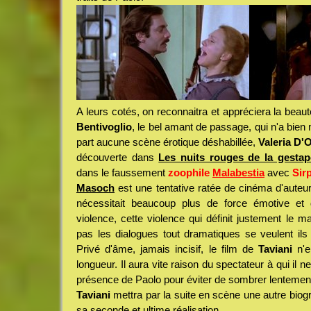
A leurs cotés, on reconnaitra et appréciera la beau
Bentivoglio
, le bel amant de passage, qui n'a bie
part aucune scène érotique déshabillée,
Valeria D'O
découverte dans
Les nuits rouges de la gesta
dans le faussement
zoophile
Malabestia
avec
Sir
Masoch
est une tentative ratée de cinéma d'auteur 
nécessitait beaucoup plus de force émotive et 
violence, cette violence qui définit justement le 
pas les dialogues tout dramatiques se veulent ils
Privé d'âme, jamais incisif, le film de
Taviani
n'en
longueur. Il aura vite raison du spectateur à qui il n
présence de Paolo pour éviter de sombrer lentemen
Taviani
mettra par la suite en scène une autre biogr
sa seconde et ultime réalisation.