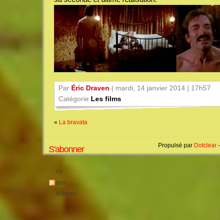
Par
Éric Draven
| mardi, 14 janvier 2014 | 17h57
Catégorie
Les films
«
La bravata
Propulsé par
Dotclear
-
S'abonner
Fil
des
entrées