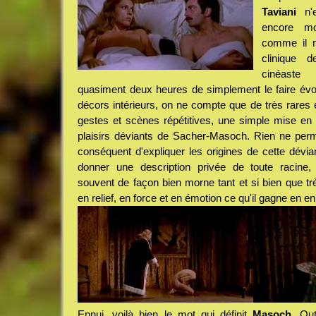
Taviani
n'e
encore mo
comme il n
clinique 
cinéaste
quasiment deux heures de simplement le faire évo
décors intérieurs, on ne compte que de très rares 
gestes et scènes répétitives, une simple mise en
plaisirs déviants de Sacher-Masoch. Rien ne per
conséquent d'expliquer les origines de cette dévi
donner une description privée de toute racine, 
souvent de façon bien morne tant et si bien que tr
en relief, en force et en émotion ce qu'il gagne en en
Ennui, voilà bien le mot qui définit
Masoch
. Out