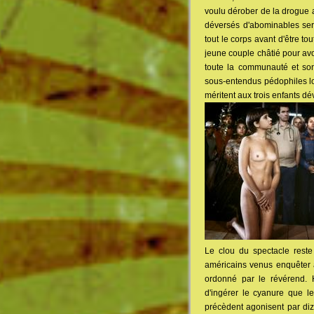
voulu dérober de la drogue 
déversés d'abominables ser
tout le corps avant d'être t
jeune couple châtié pour av
toute la communauté et s
sous-entendus pédophiles lor
méritent aux trois enfants dév
Le clou du spectacle rest
américains venus enquêter au
ordonné par le révérend.
d'ingérer le cyanure que l
précèdent agonisent par diz