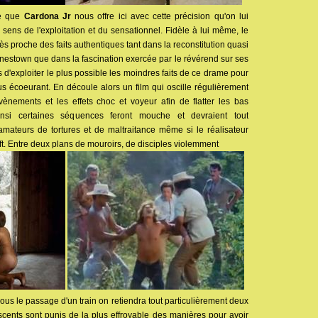
ie que
Cardona Jr
nous offre ici avec cette précision qu'on lui
ens de l'exploitation et du sensationnel. Fidèle à lui même, le
très proche des faits authentiques tant dans la reconstitution quasi
 Jonestown que dans la fascination exercée par le révérend sur ses
s d'exploiter le plus possible les moindres faits de ce drame pour
plus écoeurant. En découle alors un film qui oscille régulièrement
évènements et les effets choc et voyeur afin de flatter les bas
Ainsi certaines séquences feront mouche et devraient tout
 amateurs de tortures et de maltraitance même si le réalisateur
t. Entre deux plans de mouroirs, de disciples violemment
sous le passage d'un train on retiendra tout particulièrement deux
scents sont punis de la plus effroyable des manières pour avoir