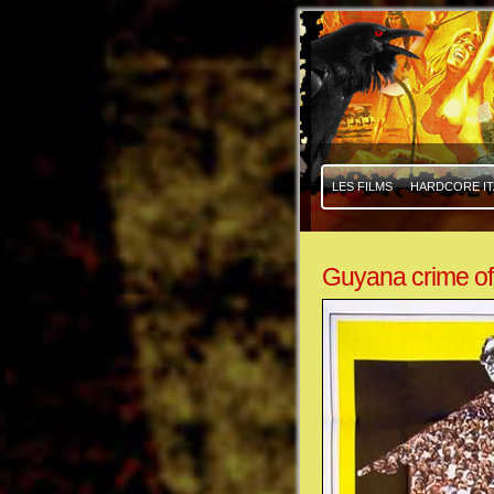
|
|
LES FILMS
HARDCORE IT
Guyana crime of