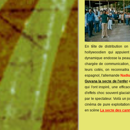
En tête de distribution on
hollywoodien qui appuien
dynamique endosse la peau
chargée de communication
leurs cotés, on reconnaitra
espagnol, l'allemande
Nadi
Guyana la secte de l'enfer
e
qui l'ont inspiré, une effic
d'effets choc souvent glacia
par le spectateur. Voilà un 
cinéma de pure exploitatio
en scène
La secte des cann