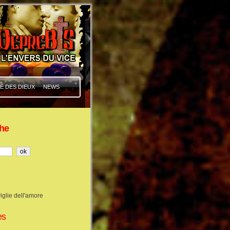
E DES DIEUX
NEWS
he
iglie dell'amore
es