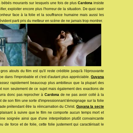
des bébés mourants sur lesquels une fois de plus
Cardona
insiste
er, exploiter encore plus l'horreur de la situation. De quoi ravir
onheur face à la folie et la souffrance humaine mais aussi les
'évident parti pris du metteur en scène de ne jamais trop montrer.
ros atouts du film est qu'il reste crédible jusqu'à l'éprouvante
be dans l'improbable et c'est d'autant plus appréciable.
Guyana
assez rapidement beaucoup plus ambitieux que la plupart des
èrent non seulement de ce sujet mais également des exactions de
rra donc pas reprocher à
Cardona
de ne pas avoir collé à la
isant de son film une sorte d'impressionnant témoignage sur la folie
e prétendant être la réincarnation du Christ.
Guyana la secte
 plaisant à suivre que le film ne comporte aucun temps mort et
ne soignée ainsi que d'une interprétation plutôt convaincante
e force et de folie, cette folie justement qui caractérisait le