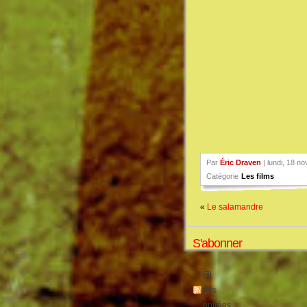
Par
Éric Draven
| lundi, 18 n
Catégorie
Les films
«
Le salamandre
S'abonner
Fil
des
entrées