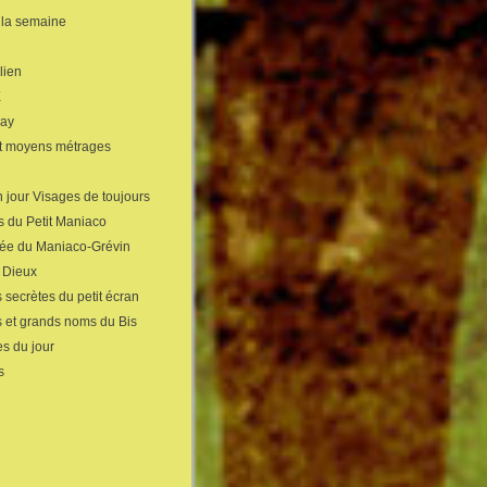
 la semaine
lien
X
gay
et moyens métrages
 jour Visages de toujours
s du Petit Maniaco
sée du Maniaco-Grévin
s Dieux
 secrètes du petit écran
s et grands noms du Bis
s du jour
s