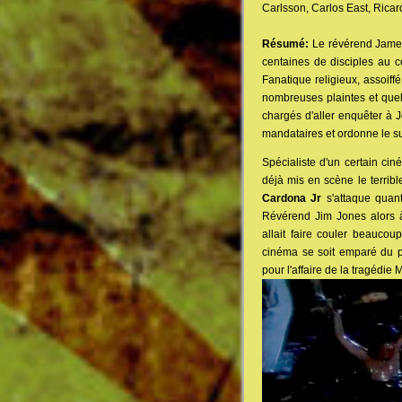
Carlsson, Carlos East, Rica
Résumé:
Le révérend James
centaines de disciples au c
Fanatique religieux, assoiffé
nombreuses plaintes et que
chargés d'aller enquêter à J
mandataires et ordonne le suic
Spécialiste d'un certain cin
déjà mis en scène le terrib
Cardona Jr
s'attaque quan
Révérend Jim Jones alors à 
allait faire couler beaucou
cinéma se soit emparé du 
pour l'affaire de la tragédie