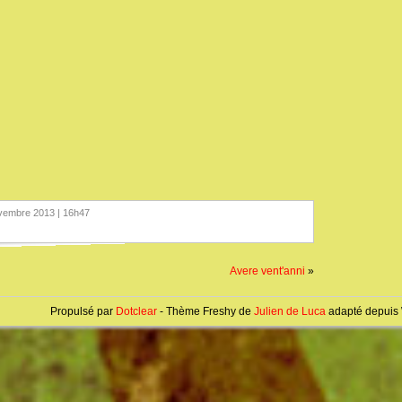
ovembre 2013 | 16h47
Avere vent'anni
»
Propulsé par
Dotclear
- Thème Freshy de
Julien de Luca
adapté depuis