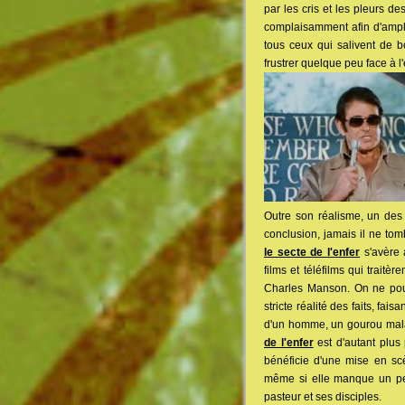
par les cris et les pleurs 
complaisamment afin d'amplifi
tous ceux qui salivent de b
frustrer quelque peu face à l
Outre son réalisme, un des g
conclusion, jamais il ne tom
le secte de l'enfer
s'avère 
films et téléfilms qui trait
Charles Manson. On ne pou
stricte réalité des faits, fa
d'un homme, un gourou malad
de l'enfer
est d'autant plus
bénéficie d'une mise en scè
même si elle manque un peu d
pasteur et ses disciples.