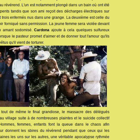
au révérend. L'un est notamment plongé dans un bain où ont été
pents tandis que son ami reçoit des décharges électriques sur
out trois enfermés nus dans une grange. La deuxième est celle du
oir forniqué sans permission. La jeune femme sera violée devant
on amant sodomisé.
Cardona
ajoute à cela quelques sulfureux
sque le pasteur promet d'aimer et de donner tout l'amour qu'ils
êtus qu'il vient de torturer.
e tout de même le final grandiose, le massacre des délégués
 village suite à de nombreuses plaintes et le suicide collectif
 Hommes, femmes, enfants font la queue dans le chaos afin
eur donnent les sbires du révérend pendant que ceux qui les
aines les uns sur les autres, une véritable apocalypse rythmée