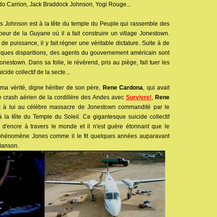
rdo Carrion, Jack Braddock Johnson, Yogi Rouge...
 Johnson est à la tête du temple du Peuple qui rassemble des
oeur de la Guyane où il a fait construire un village Jonestown.
 de puissance, il y fait régner une véritable dictature. Suite à de
lques disparitions, des agents du gouvernement américain sont
onestown. Dans sa folie, le révérend, pris au piège, fait tuer les
ide collectif de la secte...
éma vérité, digne héritier de son père,
Rene Cardona
, qui avait
le crash aérien de la cordillère des Andes avec
Survivre!
,
Rene
t à lui au célèbre massacre de Jonestown commandité par le
la tête du Temple du Soleil. Ce gigantesque suicide collectif
p d'encre à travers le monde et il n'est guère étonnant que le
phénomène Jones comme il le fit quelques années auparavant
 Manson.