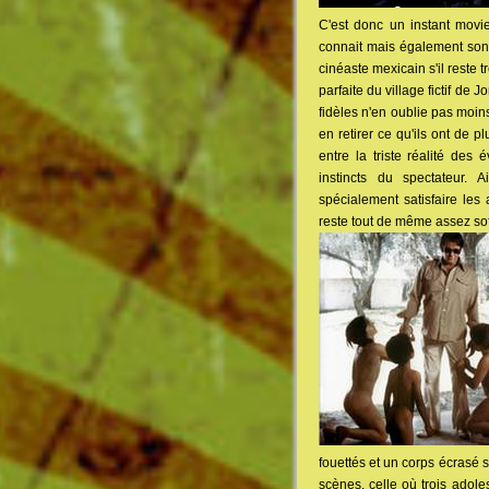
C'est donc un instant mov
connait mais également son s
cinéaste mexicain s'il reste 
parfaite du village fictif de
fidèles n'en oublie pas moin
en retirer ce qu'ils ont de 
entre la triste réalité des 
instincts du spectateur. 
spécialement satisfaire les
reste tout de même assez sof
fouettés et un corps écrasé 
scènes, celle où trois adole