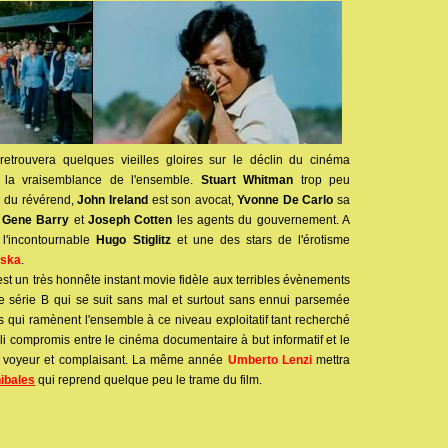
 retrouvera quelques vieilles gloires sur le déclin du cinéma
t la vraisemblance de l'ensemble.
Stuart Whitman
trop peu
 du révérend,
John Ireland
est son avocat,
Yvonne De Carlo
sa
,
Gene Barry
et
Joseph Cotten
les agents du gouvernement. A
 l'incontournable
Hugo Stiglitz
et une des stars de l'érotisme
uska
.
st un très honnête instant movie fidèle aux terribles évènements
ace série B qui se suit sans mal et surtout sans ennui parsemée
ls qui ramènent l'ensemble à ce niveau exploitatif tant recherché
joli compromis entre le cinéma documentaire à but informatif et le
n voyeur et complaisant. La même année
Umberto Lenzi
mettra
ibales
qui reprend quelque peu le trame du film.