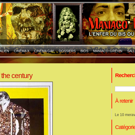
ALIEN
CINÉMA X
CINÉMA GAY
DOSSIERS
BIOS
MANIACO-GRÉVIN
SALL
 the century
Recherc
À retenir
Le 10 merav
Catégori