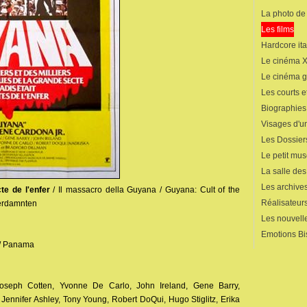
La photo de
Les films
Hardcore ita
Le cinéma 
Le cinéma 
Les courts 
Biographies
Visages d'un
Les Dossier
Le petit mu
La salle de
Les archives
te de l'enfer
/ Il massacro della Guyana / Guyana: Cult of the
Réalisateur
erdamnten
Les nouvelle
Emotions Bi
 / Panama
Joseph Cotten, Yvonne De Carlo, John Ireland, Gene Barry,
Jennifer Ashley, Tony Young, Robert DoQui, Hugo Stiglitz, Erika