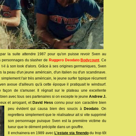
par la suite attendre 1987 pour qu'on puisse revoir Sven au
des personnages du slasher de
Ruggero Deodato
Bodycount
. Ce
e t-il à son look d'alors. Grâce à ses origines germaniques, Sven
ns la peau d'un jeune américain, d'un italien ou d'un scandinave.
out simplement l'air très américain, le jeune surfer typique récurrent
en avoue d'ailleurs qu'à cette époque il pratiquait le windsurf.
 façon de s'amuser. Il régnait sur le plateau une excellente
s bien avec tous ses partenaires si on excepte le jeune
Andrew J.
dieux et arrogant, et
David Hess
connu pour son caractère bien
peu évident qui
causa bien des soucis à
Deodato
. On
regrettera simplement que le réalisateur ait si vite supprimé
son personnage puisque Sven est la première victime du
tueur que le dément précipite dans un gouffre.
Il enchainera en 1989 avec
L'estate sta finendo
du trop tôt