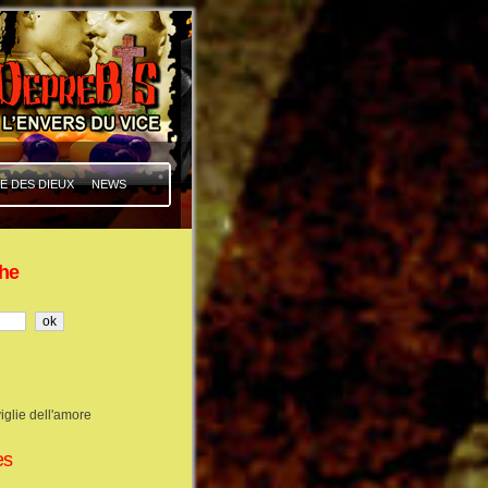
E DES DIEUX
NEWS
he
iglie dell'amore
es