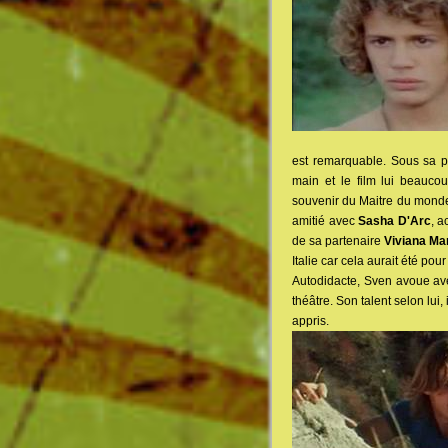
est remarquable. Sous sa pe
main et le film lui beauco
souvenir du Maitre du monde 
amitié avec
Sasha D'Arc
, a
de sa partenaire
Viviana Mar
Italie car cela aurait été po
Autodidacte, Sven avoue ave
théâtre. Son talent selon lui,
appris.