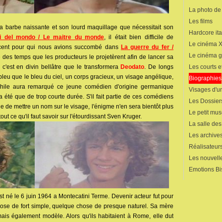
La photo de
Les films
a barbe naissante et son lourd maquillage que nécessitait son
Hardcore ita
ni del mondo / Le maitre du monde
, il était bien difficile de
Le cinéma 
escent pour qui nous avions succombé dans
La guerre du fer /
Le cinéma 
be des temps que les producteurs le projetèrent afin de lancer sa
Les courts 
 c'est en divin bellâtre que le transformera
Deodato
. De longs
 bleu que le bleu du ciel, un corps gracieux, un visage angélique,
Biographies
ophile aura remarqué ce jeune comédien d'origine germanique
Visages d'un
été que de trop courte durée. S'il fait partie de ces comédiens
Les Dossier
cile de mettre un nom sur le visage, l'énigme n'en sera bientôt plus
Le petit mu
tout ce qu'il faut savoir sur l'étourdissant Sven Kruger.
La salle de
Les archives
Réalisateur
Les nouvelle
Emotions Bi
t né le 6 juin 1964 a Montecatini Terme. Devenir acteur fut pour
se de fort simple, quelque chose de presque naturel. Sa mère
mais également modèle. Alors qu'ils habitaient à Rome, elle dut