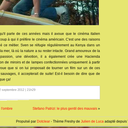
u'il parle de ces années mais il avoue que le cinéma italien
coup à qui il préfère le cinéma américain. C'est une des raisons
né ce métier. Sven se réfugie régulièrement au Kenya dans un
a mer, là où la nature a su rester intacte. Grand amoureux de la
e passion, une dévotion, il a également crée une Hacienda
tion de miroirs et de lampes confectionnées uniquement à partir
voue que si on lui proposait de tourner un film sur un de ces
sauvages, il accepterait de suite! Est-il besoin de dire que de
que ça!
12 septembre 2012 | 21h29
e l'ombre
Stefano Patrizi: le plus gentil des mauvais
»
Propulsé par
Dotclear
- Thème Freshy de
Julien de Luca
adapté depuis