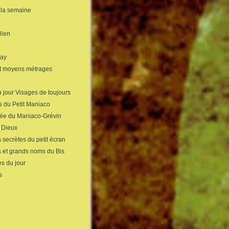
 la semaine
lien
X
gay
et moyens métrages
 jour Visages de toujours
s du Petit Maniaco
sée du Maniaco-Grévin
s Dieux
 secrètes du petit écran
s et grands noms du Bis
s du jour
s