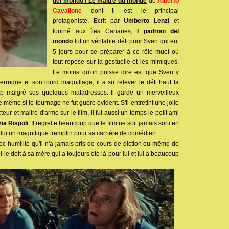
del mondo / Le maitre du monde
de
Alberto
Cavallone
dont il est le principal
protagoniste. Ecrit par
Umberto Lenzi
et
tourné aux îles Canaries,
I padroni del
mondo
fut un véritable défi pour Sven qui eut
5 jours pour se préparer à ce rôle muet où
tout repose sur la gestuelle et les mimiques.
Le moins qu'on puisse dire est que Sven y
rruque et son lourd maquillage, il a su relever le défi haut la
up malgré ses quelques maladresses. Il garde un merveilleux
même si le tournage ne fut guère évident. S'il entretint une jolie
cteur et maitre d'arme sur le film, il fut aussi un temps le petit ami
ia Rispoli
. Il regrette beaucoup que le film ne soit jamais sorti en
ur lui un magnifique tremplin pour sa carrière de comédien.
c humilité qu'il n'a jamais pris de cours de diction ou même de
 il le doit à sa mère qui a toujours été là pour lui et lui a beaucoup