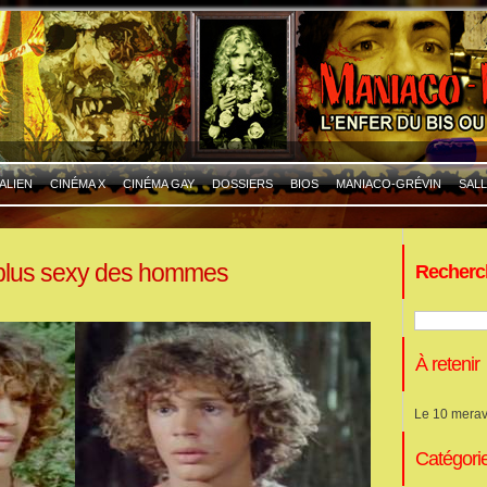
ALIEN
CINÉMA X
CINÉMA GAY
DOSSIERS
BIOS
MANIACO-GRÉVIN
SALL
 plus sexy des hommes
Recherc
À retenir
Le 10 merav
Catégori