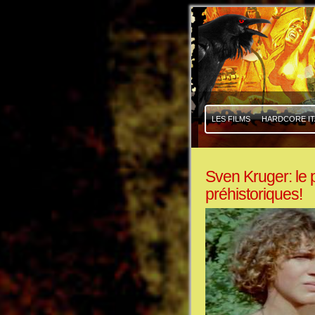
|
|
LES FILMS
HARDCORE IT
Sven Kruger: le
préhistoriques!