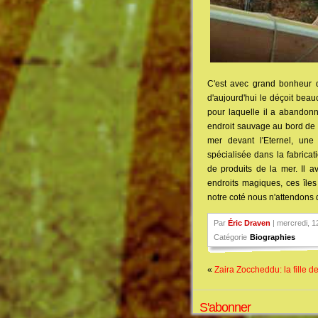
C'est avec grand bonheur q
d'aujourd'hui le déçoit beau
pour laquelle il a abandon
endroit sauvage au bord de l
mer devant l'Eternel, un
spécialisée dans la fabrica
de produits de la mer. Il a
endroits magiques, ces îles 
notre coté nous n'attendons 
Par
Éric Draven
| mercredi, 
Catégorie
Biographies
«
Zaira Zoccheddu: la fille d
S'abonner