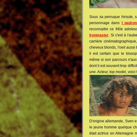
Sous sa perruque hirsute, s
personnage dans
I padro
reconnaitre ce frêle adol
Ironmaster
. Si c'est à l'au
carrière cinématographique,
cheveux blonds, l'oeil aussi
il est certain que le biss
même si son parcours n'aura 
dont il est souvent trop diffi
une. Acteur, top model, voici 
D'origine allemande, Sven es
le jeune homme quelque cho
était actrice en Allemagne 