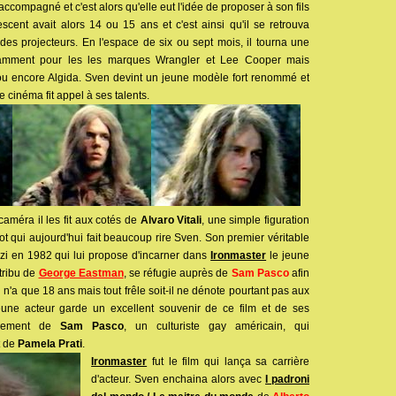
 accompagné et c'est alors qu'elle eut l'idée de proposer à son fils
scent avait alors 14 ou 15 ans et c'est ainsi qu'il se retrouva
des projecteurs. En l'espace de six ou sept mois, il tourna une
otamment pour les les marques Wrangler et Lee Cooper mais
u encore Algida. Sven devint un jeune modèle fort renommé et
e cinéma fit appel à ses talents.
améra il les fit aux cotés de
Alvaro Vitali
, une simple figuration
ot qui aujourd'hui fait beaucoup rire Sven. Son premier véritable
nzi en 1982 qui lui propose d'incarner dans
Ironmaster
le jeune
 tribu de
George Eastman
, se réfugie auprès de
Sam Pasco
afin
n n'a que 18 ans mais tout frêle soit-il ne dénote pourtant pas aux
une acteur garde un excellent souvenir de ce film et de ses
ièrement de
Sam Pasco
, un culturiste gay américain, qui
t de
Pamela Prati
.
Ironmaster
fut le film qui lança sa carrière
d'acteur. Sven enchaina alors avec
I padroni