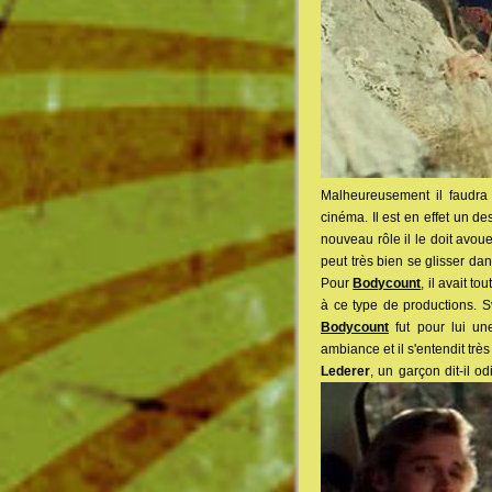
Malheureusement il faudra 
cinéma. Il est en effet un 
nouveau rôle il le doit avou
peut très bien se glisser da
Pour
Bodycount
, il avait t
à ce type de productions. Sv
Bodycount
fut pour lui une
ambiance et il s'entendit trè
Lederer
, un garçon dit-il o