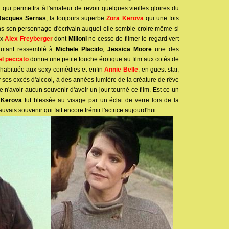
n qui permettra à l'amateur de revoir quelques vieilles gloires du
Jacques Sernas
, la toujours superbe
Zora Kerova
qui une fois
s son personnage d'écrivain auquel elle semble croire même si
ux
Alex Freyberger
dont
Milioni
ne cesse de filmer le regard vert
autant ressemblé à
Michele Placido
,
Jessica Moore
une des
l peccato
donne une petite touche érotique au film aux cotés de
te habituée aux sexy comédies et enfin
Annie Belle
, en guest star,
r ses excès d'alcool, à des années lumière de la créature de rêve
ie n'avoir aucun souvenir d'avoir un jour tourné ce film. Est ce un
 Kerova
fut blessée au visage par un éclat de verre lors de la
vais souvenir qui fait encore frémir l'actrice aujourd'hui.