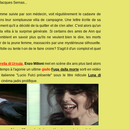
Jacques Sernas...
emme suivie par son médecin, voit régulièrement le cadavre de
ans leur somptueuse villa de campagne. Une lettre écrite de sa
ent qu'il a décidé de la quitter et de s'en aller. C'est alors qu'un
 la villa à la surprise générale. Si certains des amis de Ann qui
semblent en savoir plus qu'ils ne veulent bien le dire, les morts
 de la jeune femme, massacrés par une mystérieuse silhouette.
olle ou tente t-on de le faire croire? S'agit il d'un complot et quel
rella di Ursula
,
Enzo Milioni
met en scène dix ans plus tard alors
gtemps à l'agonie un ultime
giallo
Fuga dalla morte
sorti en vidéo
italienne "Lucio Fulci présente" sous le titre ridicule
Luna di
un cinéma jadis prolifique.