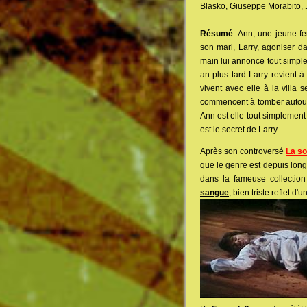
Blasko, Giuseppe Morabito, 
Résumé
: Ann, une jeune f
son mari, Larry, agoniser d
main lui annonce tout simplem
an plus tard Larry revient à
vivent avec elle à la villa 
commencent à tomber autour
Ann est elle tout simplement f
est le secret de Larry...
Après son controversé
La so
que le genre est depuis lon
dans la fameuse collection 
sangue
, bien triste reflet d'