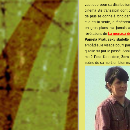
vaut que pour sa distributio
cinéma Bis transalpin dont
de plus se donne à fond dan
elle est la seule, le ténébre
en gros plans n'a jamais 
révélations de
La monaca de
Pamela Prati
, sexy starlet
empâtée, le visage bouffi pa
qu'elle fut par le passé. Ann
mal? Pour l'anecdote,
Zora
scène de sa mort, un bien mau