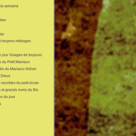
 la semaine
lien
X
gay
et moyens métrages
 jour Visages de toujours
s du Petit Maniaco
sée du Maniaco-Grévin
s Dieux
 secrètes du petit écran
s et grands noms du Bis
s du jour
s