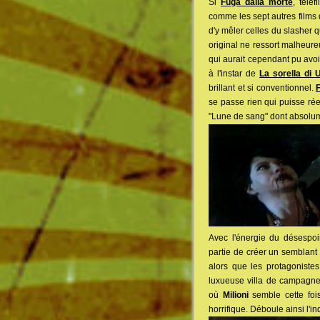
Si
Fuga dalla morte
, télé
comme les sept autres films d
d'y mêler celles du slasher 
original ne ressort malheure
qui aurait cependant pu avoi
à l'instar de
La sorella di 
brillant et si conventionnel.
F
se passe rien qui puisse rée
"Lune de sang" dont absolument
Avec l'énergie du désespoi
partie de créer un semblant
alors que les protagoniste
luxueuse villa de campagne
où
Milioni
semble cette foi
horrifique. Déboule ainsi l'i