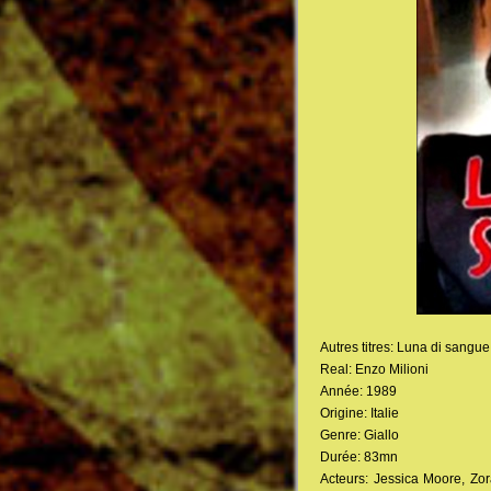
Autres titres: Luna di sangu
Real: Enzo Milioni
Année: 1989
Origine: Italie
Genre: Giallo
Durée: 83mn
Acteurs: Jessica Moore, Zor