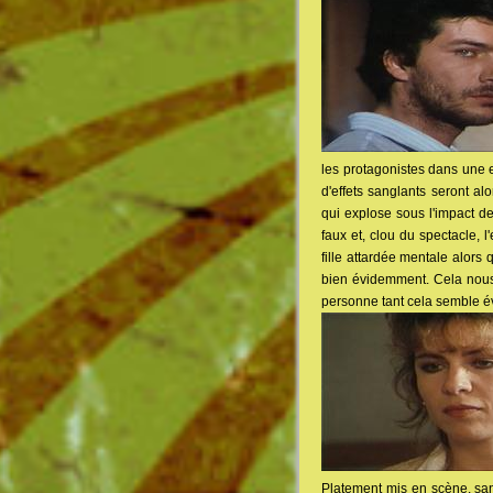
les protagonistes dans une e
d'effets sanglants seront al
qui explose sous l'impact de
faux et, clou du spectacle, 
fille attardée mentale alors 
bien évidemment. Cela nous e
personne tant cela semble év
Platement mis en scène, san