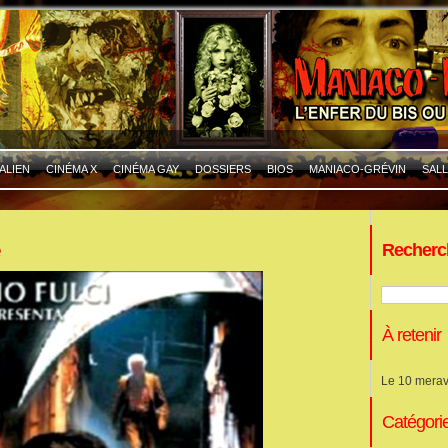
ALIEN
CINÉMA X
CINÉMA GAY
DOSSIERS
BIOS
MANIACO-GRÉVIN
SALL
e
Recherc
À retenir
Le 10 merav
Catégori