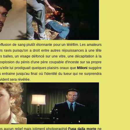
ffusion de sang plutôt étonnante pour un téléfilm. Les amateurs
ors ravis puisqu'on a droit entre autres réjouissances à une tête
s balles, un visage défoncé sur une vitre, une décapitation à la
l'explosion du pénis d'une père coupable d'inceste sur sa propre
qu'elle lui prodiguait quelques plaisirs oraux que
Milioni
suggère
ntraine jusqu'au final où l'identité du tueur qui ne surprendra
ident sera révélée.
s aucun relief mais joliment photographié
Fuga dalla morte
ne