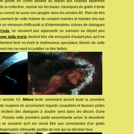
film gonflé en 35mm destiné au départ aux chaines italiennes
e la collection, repose sur les bases classiques du giallo il tente
qui connut lui aussi son apogée dans les années 80. Rien de très
usement de cette histoire de complot maintes et maintes fois vue
r un minimum d'efficacité si d'interminables scènes de dialogues
Ursula
, ne venaient pas appesantir un scénario au départ peu
uga dalla morte
devient très vite ennuyant d'autant plus qu'il ne
llement tenir en éveil le malheureux spectateur, témoin de cette
 rien ne vient ici justifier ce titre farfelu.
r semble t-il,
Milioni
tente vainement durant toute la première
 de suspens en accumulant regards coupables et fausses pistes
s récitent des dialogues à double sens dans les décors d'une
. Passée cette première partie assommante arrive la deuxième
s se souvenir qu'il est censé être aux commandes d'un giallo
ndispensable silhouette gantée de noir qui va décimer tous