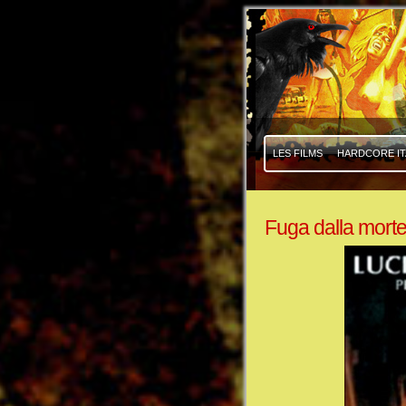
|
|
LES FILMS
HARDCORE IT
Fuga dalla mort