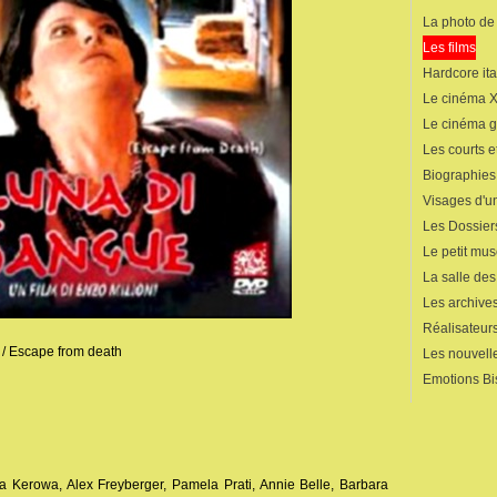
La photo de
Les films
Hardcore ita
Le cinéma 
Le cinéma 
Les courts 
Biographies
Visages d'un
Les Dossier
Le petit mu
La salle de
Les archives
Réalisateur
e / Escape from death
Les nouvelle
Emotions Bi
a Kerowa, Alex Freyberger, Pamela Prati, Annie Belle, Barbara