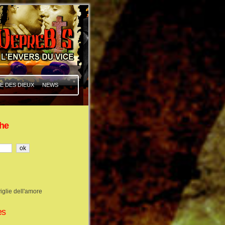
E DES DIEUX
NEWS
he
iglie dell'amore
es