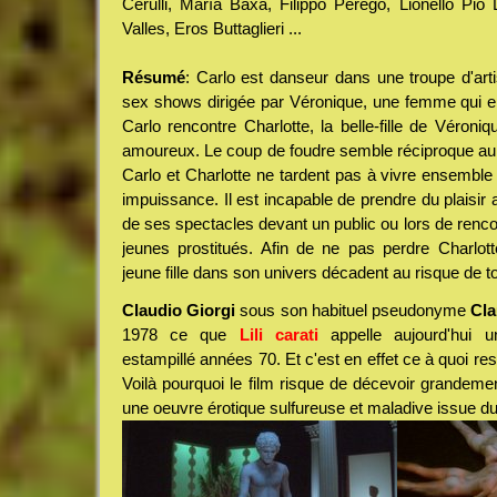
Cerulli, María Baxa, Filippo Perego, Lionello Pio 
Valles, Eros Buttaglieri ...
Résumé
: Carlo est danseur dans une troupe d'art
sex shows dirigée par Véronique, une femme qui e
Carlo rencontre Charlotte, la belle-fille de Véroniq
amoureux. Le coup de foudre semble réciproque au
Carlo et Charlotte ne tardent pas à vivre ensembl
impuissance. Il est incapable de prendre du plaisir 
de ses spectacles devant un public ou lors de ren
jeunes prostitués. Afin de ne pas perdre Charlotte
jeune fille dans son univers décadent au risque de to
Claudio Giorgi
sous son habituel pseudonyme
Cla
1978 ce que
Lili carati
appelle aujourd'hui u
estampillé années 70. Et c'est en effet ce à quoi r
Voilà pourquoi le film risque de décevoir grandeme
une oeuvre érotique sulfureuse et maladive issue du