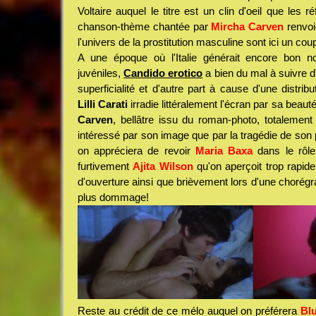
Voltaire auquel le titre est un clin d'oeil que les r
chanson-thème chantée par
Mircha Carven
renvo
l'univers de la prostitution masculine sont ici un cou
A une époque où l'Italie générait encore bon n
juvéniles,
Candido erotico
a bien du mal à suivre d
superficialité et d'autre part à cause d'une distrib
Lilli Carati
irradie littéralement l'écran par sa beau
Carven
, bellâtre issu du roman-photo, totalement
intéressé par son image que par la tragédie de son
on appréciera de revoir
Maria Baxa
dans le rôle
furtivement
Ajita Wilson
qu'on aperçoit trop rapid
d'ouverture ainsi que brièvement lors d'une chorégra
plus dommage!
Reste au crédit de ce mélo auquel on préférera
Bl