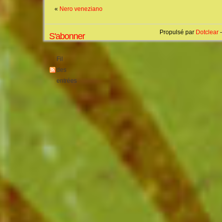
«
Nero veneziano
Propulsé par
Dotclear
-
S'abonner
Fil
des
entrées