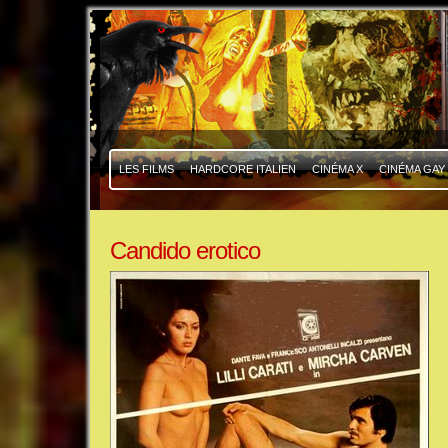
|
|
LES FILMS
HARDCORE ITALIEN
CINÉMA X
CINÉMA GAY
Candido erotico