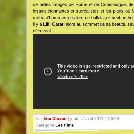
de belles images de Rome et de Copenhague, de 
instant étonnantes et surréalistes et les plans où
milieu d'hommes nus lors de ballets joliment orchest
il y a
Lilli Carati
alors au sommet de sa beauté, seul 
décevant.
Par
Éric Draven
| jeudi, 7 avril 2011 | 18h29
Catégorie
Les films