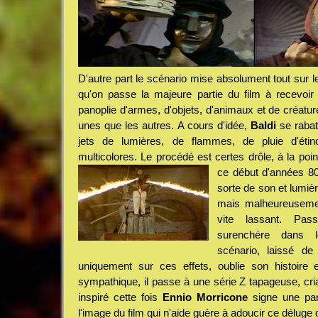
D'autre part le scénario mise absolument tout sur le
qu'on passe la majeure partie du film à recevoir
panoplie d'armes, d'objets, d'animaux et de créatu
unes que les autres. A cours d'idée,
Baldi
se rabat
jets de lumières, de flammes, de pluie d'étinc
multicolores. Le procédé est certes drôle, à la poi
ce début d'années
80
sorte de son et lumiè
mais malheureusement
vite lassant. Pass
surenchère dans l
scénario, laissé d
uniquement sur ces effets, oublie son histoire e
sympathique, il passe à une série Z tapageuse, c
inspiré cette fois
Ennio Morricone
signe une part
l'image du film qui n'aide guère à adoucir ce déluge