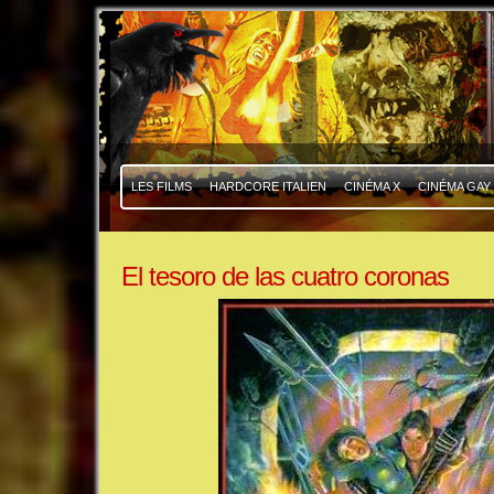
|
|
LES FILMS
HARDCORE ITALIEN
CINÉMA X
CINÉMA GAY
El tesoro de las cuatro coronas