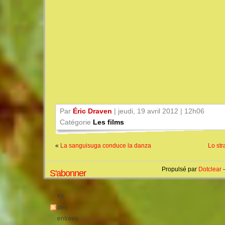
Par
Éric Draven
| jeudi, 19 avril 2012 | 12h06
Catégorie
Les films
«
La sanguisuga conduce la danza
Lo str
Propulsé par
Dotclear
-
S'abonner
Fil
des
entrées