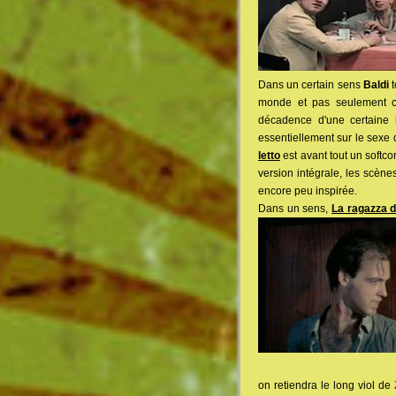
Dans un certain sens
Baldi
t
monde et pas seulement ch
décadence d'une certaine b
essentiellement sur le sexe
letto
est avant tout un softco
version intégrale, les scèn
encore peu inspirée.
Dans un sens,
La ragazza d
on retiendra le long viol de