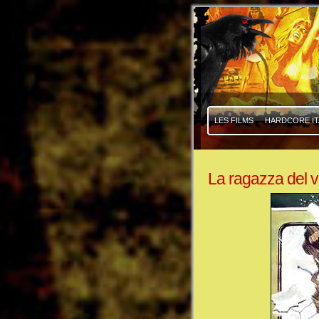
|
|
LES FILMS
HARDCORE IT
La ragazza del v