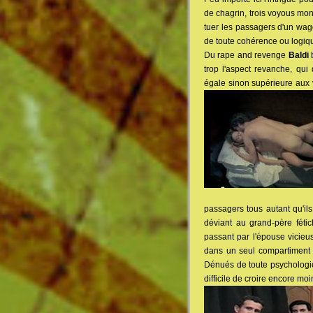
de chagrin, trois voyous mont
tuer les passagers d'un wago
de toute cohérence ou logiq
Du rape and revenge
Baldi
b
trop l'aspect revanche, qui
égale sinon supérieure aux 
passagers tous autant qu'il
déviant au grand-père féti
passant par l'épouse vicieus
dans un seul compartiment 
Dénués de toute psychologie
difficile de croire encore moi