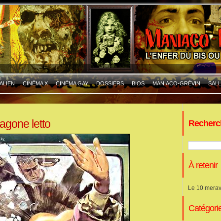
ALIEN
CINÉMA X
CINÉMA GAY
DOSSIERS
BIOS
MANIACO-GRÉVIN
SALL
agone letto
Recherc
À retenir
Le 10 merav
Catégori