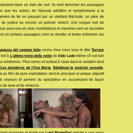
duisent dans un train de nuit. Ils vont terroriser les passagers
uns que les autres: de l'épouse adultère et nymphomane à la
mins de fer en passant par un vieillard fétichiste, un père de
s de justice ou encore un policier violent. Une longue nuit de
r pour eux où viols, humiliations et meurtres vont se succéder
 où certains passagers vont se révolter et tenter d'éliminer les
ragazza del vagone letto
connu chez nous sous le titre
Terreur
fort à
L'ultimo treno della notte
de
Aldo Lado
même s'il est loin
t la cohérence. Plus connu et surtout à l'aise dans le western dont
(
Les pistoleros de l'Ave Maria
,
Blindman le justicier aveugle
,
à un film de pure exploitation dont le principal et unique objectif
incts voyeurs et pervers du spectateur en accumulant de façon
s de sexe et de violence.
urtant imaginée et écrite par
Luigi Montefiori
réduite à une peau