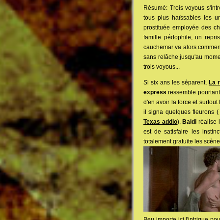
Résumé: Trois voyous s'intro
tous plus haïssables les 
prostituée employée des che
famille pédophile, un repri
cauchemar va alors commence
sans relâche jusqu'au moment
trois voyous...
Si six ans les séparent,
La 
express
ressemble pourtant 
d'en avoir la force et surtou
il signa quelques fleurons 
Texas addio
),
Baldi
réalise l
est de satisfaire les inst
totalement gratuite les scène
Peu importe ici l'intrigue po