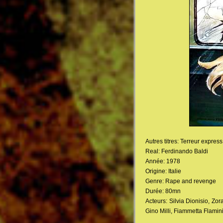
Autres titres: Terreur expres
Real: Ferdinando Baldi
Année: 1978
Origine: Italie
Genre: Rape and revenge
Durée: 80mn
Acteurs: Silvia Dionisio, Z
Gino Milli, Fiammetta Flamini