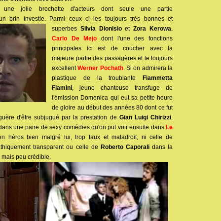
une jolie brochette d'acteurs dont seule une partie
 brin investie. Parmi ceux ci les toujours très bonnes et
superbes
Silvia Dionisio
et
Zora Kerowa
,
Carlo De Mejo
dont l'une des fonctions
principales ici est de coucher avec la
majeure partie des passagères et le toujours
excellent
Werner Pochath
. Si on admirera la
plastique de la troublante
Fiammetta
Flamini
, jeune chanteuse transfuge de
l'émission Domenica qui eut sa petite heure
de gloire au début des années 80 dont ce fut
 guère d'être subjugué par la prestation de
Gian Luigi Chirizzi
,
dans une paire de sexy comédies qu'on put voir ensuite dans
Le
 en héros bien malgré lui, trop faux et maladroit, ni celle de
thiquement transparent ou celle de
Roberto Caporali
dans la
mais peu crédible.