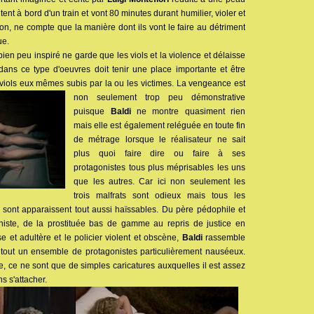
ent à bord d'un train et vont 80 minutes durant humilier, violer et
n, ne compte que la manière dont ils vont le faire au détriment
ue.
ien peu inspiré ne garde que les viols et la violence et délaisse
 dans ce type d'oeuvres doit tenir une place importante et être
viols eux mêmes subis par la ou les victimes. La vengeance est
non
seulement trop peu démonstrative
puisque
Baldi
ne montre quasiment rien
mais elle est également reléguée en toute fin
de métrage lorsque le réalisateur ne sait
plus quoi faire dire ou faire à ses
protagonistes tous plus méprisables les uns
que les autres. Car ici non seulement les
trois malfrats sont odieux mais tous les
s sont apparaissent tout aussi haïssables. Du père pédophile et
chiste, de la prostituée bas de gamme au repris de justice en
e et adultère et le policier violent et obscène,
Baldi
rassemble
tout un ensemble de protagonistes particulièrement nauséeux.
, ce ne sont que de simples caricatures auxquelles il est assez
ns s'attacher.