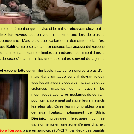
ente de démontrer que le vice et le mal se retrouvent chez tout le
ez les voyous tout en voulant illustrer une fois de plus la
ourgeoisie. Mais plus que s'attarder à démontrer cela c'est
 que
Baldi
semble se concentrer puisque
La ragazza del vagone
re qui frise par instant les limites du hardcore notamment dans la
es de sexe s'enchaînant les unes aux autres souvent de façon là
el vagone letto
est un film bâclé, raté qui en énervera plus
d'un
mais dans un autre sens il devrait réjouir
tous les amateurs d'oeuvres malsaines et de
violences gratuites qui à travers les
méphitiques aventures nocturnes de ce train
pourront amplement satisfaire leurs instincts
les plus vils. Outre les innombrables plans
de nus frontaux notamment de
Silvia
Dionisio
, prostituée ferroviaire qui se
transforme ici en une sorte d'enjeu charnel,
Zora Kerowa
prise en sandwich (SNCF?) par deux des bandits