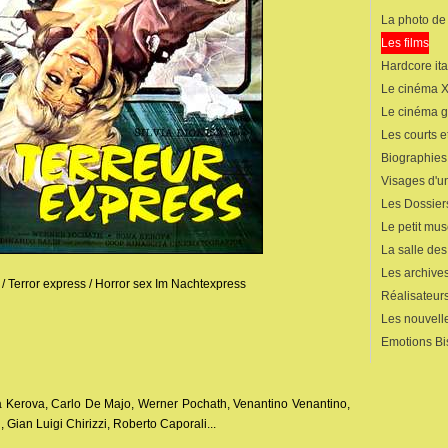
La photo de
Les films
Hardcore ita
Le cinéma 
Le cinéma 
Les courts 
Biographies
Visages d'un
Les Dossier
Le petit mu
La salle de
Les archives
s / Terror express / Horror sex Im Nachtexpress
Réalisateur
Les nouvelle
Emotions Bi
ora Kerova, Carlo De Majo, Werner Pochath, Venantino Venantino,
, Gian Luigi Chirizzi, Roberto Caporali...