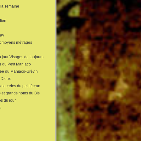
 la semaine
lien
X
gay
et moyens métrages
 jour Visages de toujours
s du Petit Maniaco
sée du Maniaco-Grévin
s Dieux
 secrètes du petit écran
s et grands noms du Bis
s du jour
s