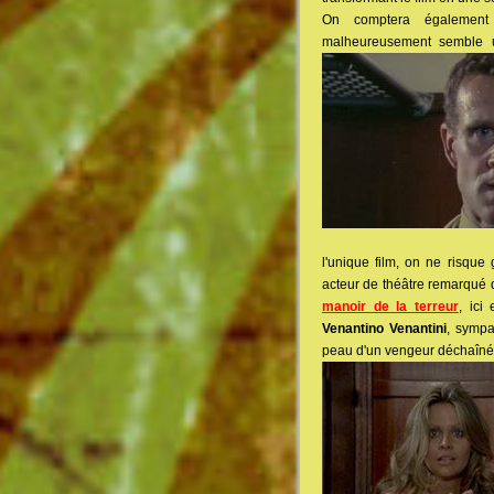
On comptera également 
malheureusement semble un
l'unique film, on ne risque
acteur de théâtre remarqué 
manoir de la terreur
, ici
Venantino Venantini
, sympa
peau d'un vengeur déchaîné 