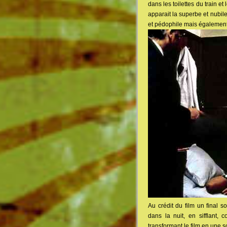
dans les toilettes du train 
apparait la superbe et nubil
et pédophile mais également
Au crédit du film un final s
dans la nuit, en sifflant, 
transformant le film en une so