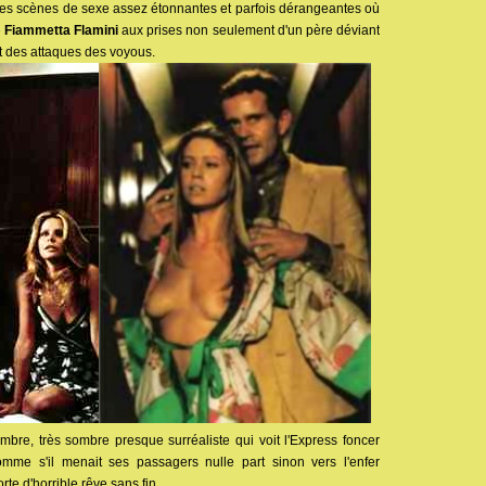
et les scènes de sexe assez étonnantes et parfois dérangeantes où
e
Fiammetta Flamini
aux prises non seulement d'un père déviant
 des attaques des voyous.
ombre, très sombre presque surréaliste qui voit l'Express foncer
comme s'il menait ses passagers nulle part sinon vers l'enfer
rte d'horrible rêve sans fin.