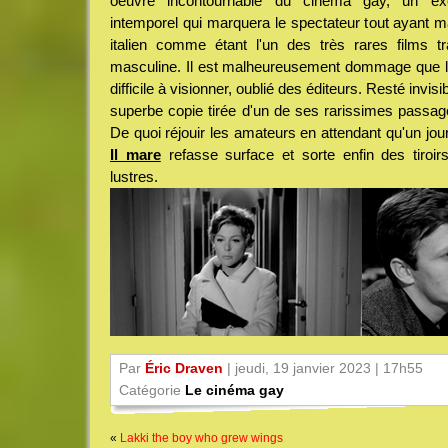
oeuvre incontournable du cinéma gay, un exerci
intemporel qui marquera le spectateur tout ayant m
italien comme étant l'un des très rares films tr
masculine. Il est malheureusement dommage que le f
difficile à visionner, oublié des éditeurs. Resté invi
superbe copie tirée d'un de ses rarissimes passages 
De quoi réjouir les amateurs en attendant qu'un jo
Il mare
refasse surface et sorte enfin des tiroir
lustres.
Par
Éric Draven
| jeudi, 19 janvier 2023 | 17h55
Catégorie
Le cinéma gay
«
Lakki the boy who grew wings