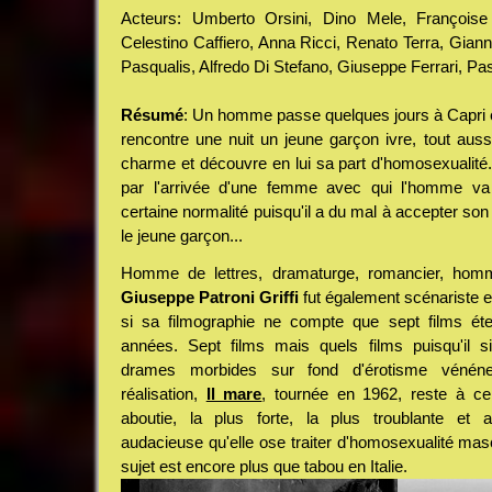
Acteurs: Umberto Orsini, Dino Mele, Françoise
Celestino Caffiero, Anna Ricci, Renato Terra, Giann
Pasqualis, Alfredo Di Stefano, Giuseppe Ferrari, Pa
Résumé
: Un homme passe quelques jours à Capri en p
rencontre une nuit un jeune garçon ivre, tout auss
charme et découvre en lui sa part d'homosexualité. 
par l'arrivée d'une femme avec qui l'homme va 
certaine normalité puisqu'il a du mal à accepter son
le jeune garçon...
Homme de lettres, dramaturge, romancier, homm
Giuseppe Patroni Griffi
fut également scénariste 
si sa filmographie ne compte que sept films ét
années. Sept films mais quels films puisqu'il s
drames morbides sur fond d'érotisme vénéne
réalisation,
Il mare
, tournée en 1962, reste à ce
aboutie, la plus forte, la plus troublante et 
audacieuse qu'elle ose traiter d'homosexualité mas
sujet est encore plus que tabou en Italie.