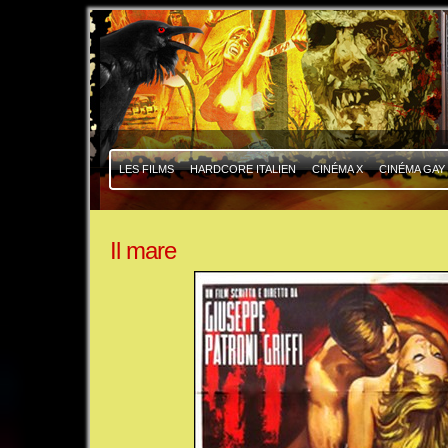
|
|
LES FILMS
HARDCORE ITALIEN
CINÉMA X
CINÉMA GAY
Il mare