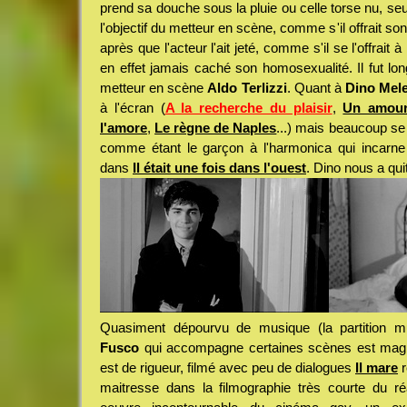
prend sa douche sous la pluie ou celle torse nu, s
l'objectif du metteur en scène, comme s'il offrait s
après que l'acteur l'ait jeté, comme s'il se l'offrait
en effet jamais caché son homosexualité. Il fut 
metteur en scène
Aldo Terlizzi
. Quant à
Dino Mel
à l'écran (
A la recherche du plaisir
,
Un amour
l'amore
,
Le règne de Naples
...) mais beaucoup se 
comme étant le garçon à l'harmonica qui incarn
dans
Il était une fois dans l'ouest
. Dino nous a qui
Quasiment dépourvu de musique (la partition m
Fusco
qui accompagne certaines scènes est magnif
est de rigueur, filmé avec peu de dialogues
Il mare
r
maitresse dans la filmographie très courte du ré