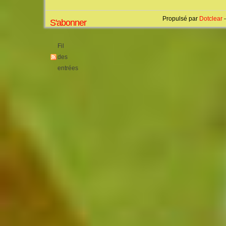
Propulsé par
Dotclear
-
S'abonner
Fil
des
entrées