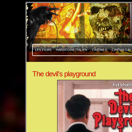
|
|
LES FILMS
HARDCORE ITALIEN
CINÉMA X
CINÉMA GAY
The devil's playground