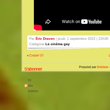
Par
Éric Draven
| jeudi, 1 septembre 2022 | 22h30
Catégorie
Le cinéma gay
«
Cruisin' 57
Propulsé par
Dotclear
-
S'abonner
Fil
des
entrées