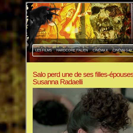
|
|
LES FILMS
HARDCORE ITALIEN
CINÉMA X
CINÉMA GAY
Salo perd une de ses filles-épouses:
Susanna Radaelli