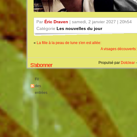
Par
Éric Draven
| samedi, 2 janvier 2027 | 20h54
Catégorie
Les nouvelles du jour
«
La fille à la peau de lune s'en est allée:
A visages découverts:
Propulsé par
Dotclear
-
S'abonner
Fil
des
entrées