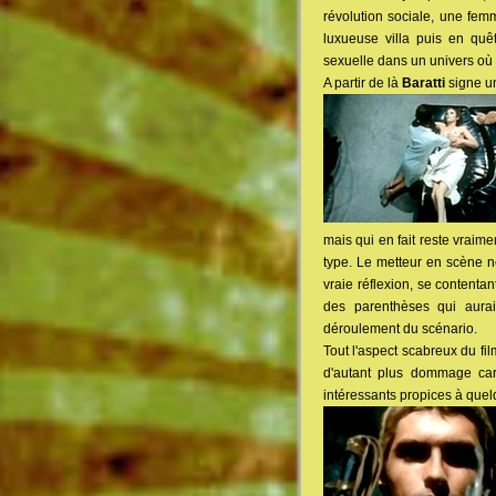
révolution sociale, une fe
luxueuse villa puis en quêt
sexuelle dans un univers où
A partir de là
Baratti
signe un
mais qui en fait reste vraim
type. Le metteur en scène 
vraie réflexion, se contentan
des parenthèses qui aurai
déroulement du scénario.
Tout l'aspect scabreux du fi
d'autant plus dommage c
intéressants propices à quel