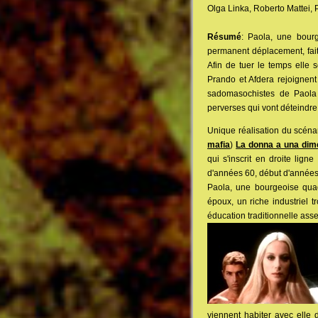
Olga Linka, Roberto Mattei, P
Résumé
: Paola, une bourg
permanent déplacement, fait 
Afin de tuer le temps elle 
Prando et Afdera rejoignen
sadomasochistes de Paola 
perverses qui vont déteindre 
Unique réalisation du scéna
mafia
)
La donna a una dim
qui s'inscrit en droite lign
d'années 60, début d'années
Paola, une bourgeoise quad
époux, un riche industriel t
éducation traditionnelle asse
viennent habiter avec elle 