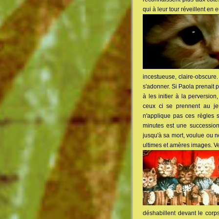
qui à leur tour réveillent en
incestueuse, claire-obscure.
s'adonner. Si Paola prenait p
à les initier à la perversi
ceux ci se prennent au je
n'applique pas ces règles s
minutes est une succession
jusqu'à sa mort, voulue ou 
ultimes et amères images. V
déshabillent devant le corp