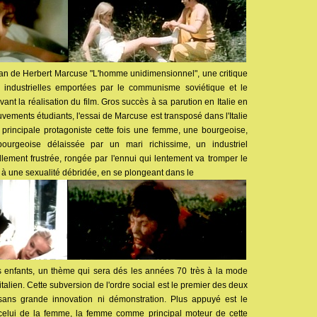
oman de Herbert Marcuse "L'homme unidimensionnel", une critique
 industrielles emportées par le communisme soviétique et le
vant la réalisation du film. Gros succès à sa parution en Italie en
vements étudiants, l'essai de Marcuse est transposé dans l'Italie
 principale protagoniste cette fois une femme, une bourgeoise,
ourgeoise délaissée par un mari richissime, un industriel
ement frustrée, rongée par l'ennui qui lentement va tromper le
 à une sexualité débridée, en se plongeant dans le
es enfants, un thème qui sera dés les années 70 très à la mode
talien. Cette subversion de l'ordre social est le premier des deux
ans grande innovation ni démonstration. Plus appuyé est le
, celui de la femme, la femme comme principal moteur de cette