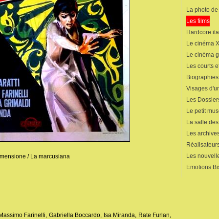
La photo de
Les films
Hardcore ita
Le cinéma 
Le cinéma 
Les courts 
Biographies
Visages d'un
Les Dossier
Le petit mu
La salle de
Les archives
Réalisateur
Les nouvelle
dimensione / La marcusiana
Emotions Bi
Massimo Farinelli, Gabriella Boccardo, Isa Miranda, Rate Furlan,