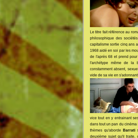
Le titre fait référence au r
philosophique des sociétés
capitalisme sortie cinq ans a
1968 aidé en soi par les mou
de l'après 68 et prend pour
l'archétype même de la b
constamment absent, sexuell
vide de sa vie en s'adonnant
vice tout en y entrainant s
dans tout un pan du cinéma i
thèmes qu'aborde
Barrati
s
deuxième sujet qu'il traite