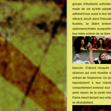
groupe d'étudiants activiste
mode de vie qu'elle adopt
adhèrent eux aussi à leur id
réticent, ancré dans l'éduca
frustrée, se libère lent
sadomasochistes auxquelles
leur mère entrain de se faire 
bascule. D'abord choqués 
séances qui vont réveiller 
entrain de l'espionner. Un j
reproduisent à leur mani
comportement immoral tout 
avoir raison de la santé men
Paola meurt devant ses enfant
se déshabillent.