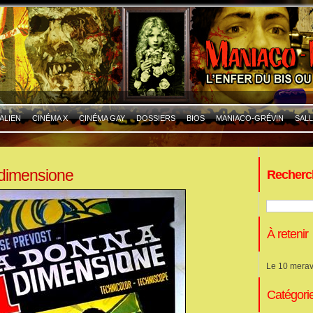
ALIEN
CINÉMA X
CINÉMA GAY
DOSSIERS
BIOS
MANIACO-GRÉVIN
SALL
 dimensione
Recherc
À retenir
Le 10 merav
Catégori