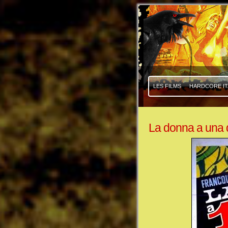
|
|
LES FILMS
HARDCORE IT
La donna a una