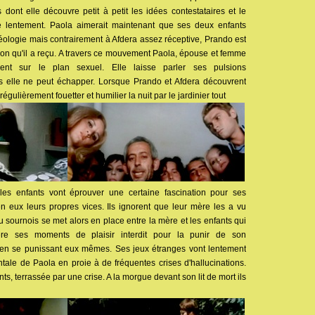
s dont elle découvre petit à petit les idées contestataires et le
e lentement. Paola aimerait maintenant que ses deux enfants
éologie mais contrairement à Afdera assez réceptive, Prando est
tion qu'il a reçu. A travers ce mouvement Paola, épouse et femme
ement sur le plan sexuel. Elle laisse parler ses pulsions
 elle ne peut échapper. Lorsque Prando et Afdera découvrent
régulièrement fouetter et humilier la nuit par le jardinier tout
les enfants vont éprouver une certaine fascination pour ses
en eux leurs propres vices. Ils ignorent que leur mère les a vu
eu sournois se met alors en place entre la mère et les enfants qui
ère ses moments de plaisir interdit pour la punir de son
en se punissant eux mêmes. Ses jeux étranges vont lentement
tale de Paola en proie à de fréquentes crises d'hallucinations.
s, terrassée par une crise. A la morgue devant son lit de mort ils