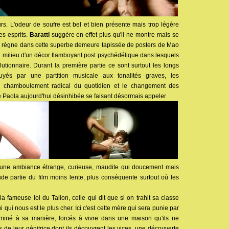
eurs. L'odeur de soufre est bel et bien présente mais trop légère
s esprits.
Baratti
suggère en effet plus qu'il ne montre mais se
ui règne dans cette superbe demeure tapissée de posters de Mao
 milieu d'un décor flamboyant post psychédélique dans lesquels
tionnaire. Durant la première partie ce sont surtout les longs
uyés par une partition musicale aux tonalités graves, les
e chamboulement radical du quotidien et le changement des
 Paola aujourd'hui désinhibée se faisant désormais appeler
 une ambiance étrange, curieuse, maudite qui doucement mais
e partie du film moins lente, plus conséquente surtout où les
la fameuse loi du Talion, celle qui dit que si on trahit sa classe
i qui nous est le plus cher. Ici c'est cette mère qui sera punie par
aminé à sa manière, forcés à vivre dans une maison qu'ils ne
 de leur génitrice dont ils découvrent les vices, une découverte