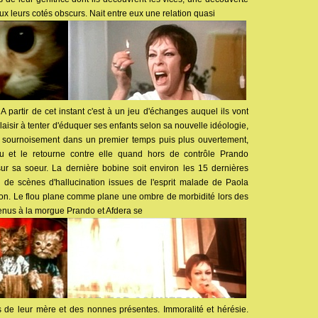
 eux leurs cotés obscurs. Nait entre eux une relation quasi
 A partir de cet instant c'est à un jeu d'échanges auquel ils vont
laisir à tenter d'éduquer ses enfants selon sa nouvelle idéologie,
on, sournoisement dans un premier temps puis plus ouvertement,
u et le retourne contre elle quand hors de contrôle Prando
ur sa soeur. La dernière bobine soit environ les 15 dernières
 de scènes d'hallucination issues de l'esprit malade de Paola
non. Le flou plane comme plane une ombre de morbidité lors des
enus à la morgue Prando et Afdera se
s de leur mère et des nonnes présentes. Immoralité et hérésie.