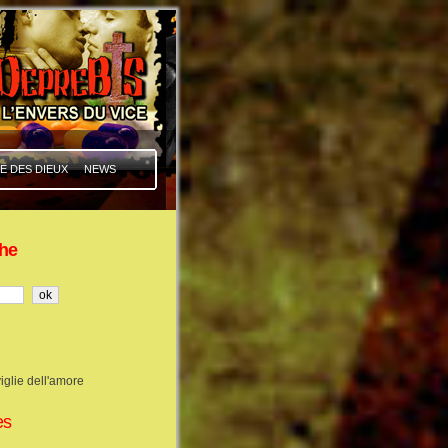
E DES DIEUX
NEWS
he
iglie dell'amore
es