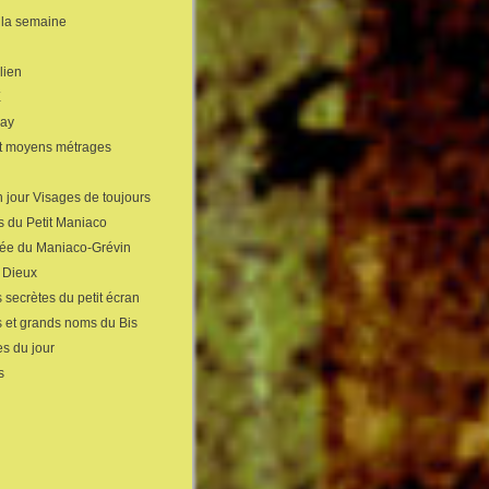
 la semaine
lien
X
gay
et moyens métrages
 jour Visages de toujours
s du Petit Maniaco
sée du Maniaco-Grévin
s Dieux
 secrètes du petit écran
s et grands noms du Bis
s du jour
s