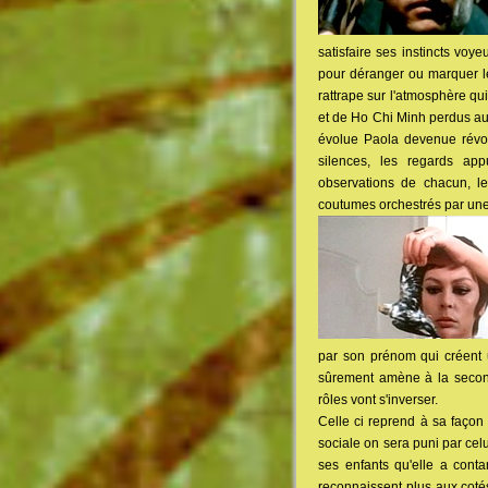
satisfaire ses instincts voy
pour déranger ou marquer le
rattrape sur l'atmosphère q
et de Ho Chi Minh perdus au
évolue Paola devenue révolu
silences, les regards app
observations de chacun, l
coutumes orchestrés par une
par son prénom qui créent
sûrement amène à la second
rôles vont s'inverser.
Celle ci reprend à sa façon 
sociale on sera puni par celu
ses enfants qu'elle a cont
reconnaissent plus aux cotés