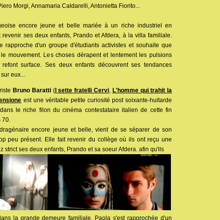
iero Morgi, Annamaria Caldarelli, Antonietta Fiorito...
eoise encore jeune et belle mariée à un riche industriel en
revenir ses deux enfants, Prando et Afdera, à la villa familiale.
se rapproche d'un groupe d'étudiants activistes et souhaite que
t le mouvement. Les choses dérapent et lentement les pulsions
refont surface. Ses deux enfants découvrent ses tendances
sur eux...
riste
Bruno Baratti
(
I sette fratelli Cervi
,
L'homme qui trahit la
ensione
est une véritable petite curiosité post soixante-huitarde
e dans le riche filon du cinéma contestataire italien de cette fin
 70.
ragénaire encore jeune et belle, vient de se séparer de son
rop peu présent. Elle fait revenir du collège où ils ont reçu une
z strict ses deux enfants, Prando et sa soeur Afdera. afin qu'ils
dans la grande demeure familiale. Paola s'est rapprochée d'un