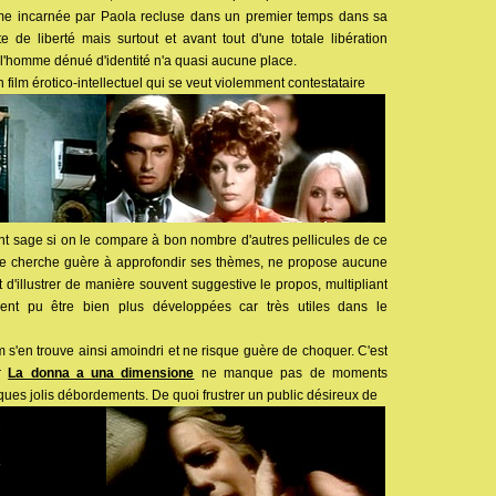
mme incarnée par Paola recluse dans un premier temps dans sa
e de liberté mais surtout et avant tout d'une totale libération
 l'homme dénué d'identité n'a quasi aucune place.
 film érotico-intellectuel qui se veut violemment contestataire
ent sage si on le compare à bon nombre d'autres pellicules de ce
ne cherche guère à approfondir ses thèmes, ne propose aucune
t d'illustrer de manière souvent suggestive le propos, multipliant
ent pu être bien plus développées car très utiles dans le
lm s'en trouve ainsi amoindri et ne risque guère de choquer. C'est
ar
La donna a una dimensione
ne manque pas de moments
ques jolis débordements. De quoi frustrer un public désireux de