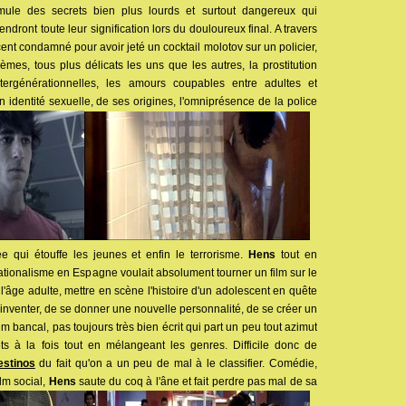
imule des secrets bien plus lourds et surtout dangereux qui
rendront toute leur signification lors du douloureux final. A travers
cent condamné pour avoir jeté un cocktail molotov sur un policier,
mes, tous plus délicats les uns que les autres, la prostitution
ntergénérationnelles, les amours coupables entre adultes et
 identité sexuelle, de ses origines, l'omniprésence de la police
e qui étouffe les jeunes et enfin le terrorisme.
Hens
tout en
nationalisme en Espagne voulait absolument tourner un film sur le
'âge adulte, mettre en scène l'histoire d'un adolescent en quête
réinventer, de se donner une nouvelle personnalité, de se créer un
m bancal, pas toujours très bien écrit qui part un peu tout azimut
ets à la fois tout en mélangeant les genres. Difficile donc de
estinos
du fait qu'on a un peu de mal à le classifier. Comédie,
ilm social,
Hens
saute du coq à l'âne et fait perdre pas mal de sa