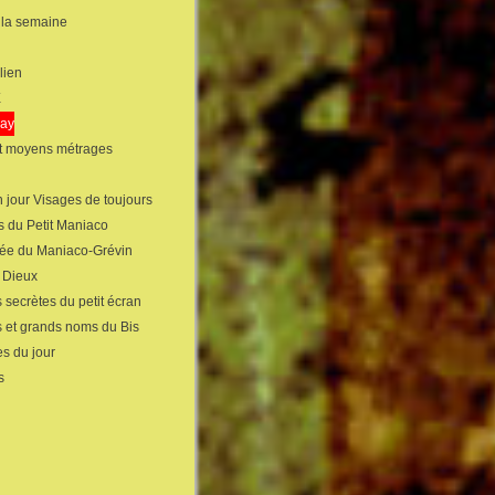
 la semaine
lien
X
gay
et moyens métrages
 jour Visages de toujours
s du Petit Maniaco
sée du Maniaco-Grévin
s Dieux
 secrètes du petit écran
s et grands noms du Bis
s du jour
s