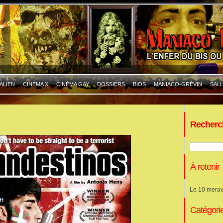
ALIEN
CINÉMA X
CINÉMA GAY
DOSSIERS
BIOS
MANIACO-GRÉVIN
SALL
Recherc
À retenir
Le 10 merav
Catégori