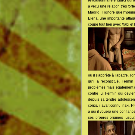
révolutionnaire endurci qui l
a vécu une relation très forte
Madrid. Il ignore que l'homm
Elena, une importante attaq
coupe tout lien avec Xabi et
où il s'apprête à l'abattre.
qu'il a reconstitué, Fermi
problèmes mais également de
contre lui Fermin qui devie
depuis sa tendre adolescence
corps, il avait connu Inaki. 
à qui il vouera une confianc
ses propres origines jusqu