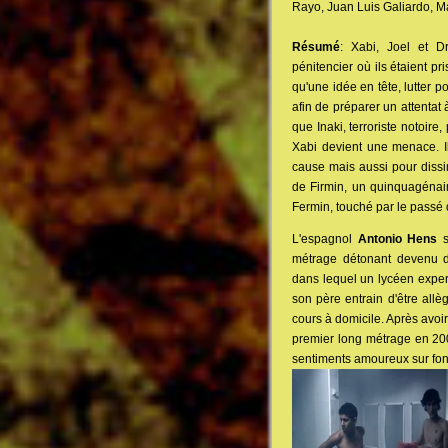
Rayo, Juan Luis Galiardo, Ma
Résumé
: Xabi, Joel et Dr
pénitencier où ils étaient p
qu'une idée en tête, lutter p
afin de préparer un attentat
que Inaki, terroriste notoir
Xabi devient une menace. Il
cause mais aussi pour dissi
de Firmin, un quinquagénair
Fermin, touché par le passé d
L'espagnol
Antonio Hens
s
métrage détonant devenu d
dans lequel un lycéen exper
son père entrain d'être all
cours à domicile. Après avoir
premier long métrage en 2
sentiments amoureux sur fond