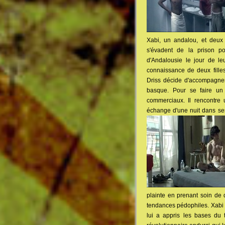
Xabi, un andalou, et deux 
s'évadent de la prison po
d'Andalousie le jour de le
connaissance de deux filles
Driss décide d'accompagner
basque. Pour se faire un 
commerciaux. Il rencontre u
échange d'une nuit dans ses 
plainte en prenant soin de d
tendances pédophiles. Xabi a
lui a appris les bases du t