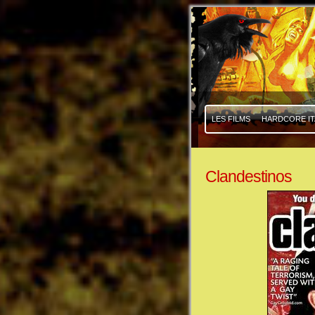
|
|
LES FILMS
HARDCORE IT
Clandestinos