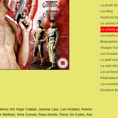
La photo de
Les films
Hardcore ita
Le cinéma 
Le cinéma 
Les courts 
Biographies
Visages d'un
Les Dossier
Le petit mu
La salle de
Les archives
Réalisateur
Les nouvelle
Emotions Bi
Mehroz Arif, Hugo Catalan, Juanma Lara, Luis Hostalot, Antonio
a Martinez, Inma Cuevas, Pepa Aniorte, Fanny De Castro, Ana