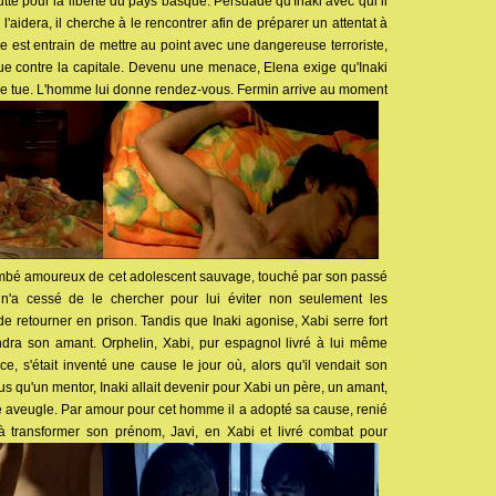
utte pour la liberté du pays basque. Persuadé qu'Inaki avec qui il
 l'aidera, il cherche à le rencontrer afin de préparer un attentat à
e est entrain de mettre au point avec une dangereuse terroriste,
ue contre la capitale. Devenu une menace, Elena exige qu'Inaki
 le tue. L'homme lui donne rendez-vous. Fermin arrive au moment
 Tombé amoureux de cet adolescent sauvage, touché par son passé
n n'a cessé de le chercher pour lui éviter non seulement les
 retourner en prison. Tandis que Inaki agonise, Xabi serre fort
ndra son amant. Orphelin, Xabi, pur espagnol livré à lui même
, s'était inventé une cause le jour où, alors qu'il vendait son
Plus qu'un mentor, Inaki allait devenir pour Xabi un père, un amant,
e aveugle. Par amour pour cet homme il a adopté sa cause, renié
'à transformer son prénom, Javi, en Xabi et livré combat pour