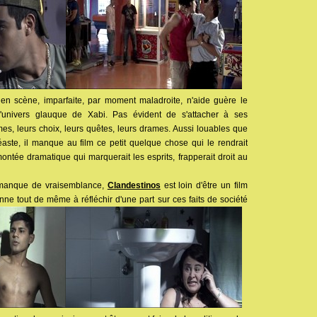
e en scène, imparfaite, par moment maladroite, n'aide guère le
l'univers glauque de Xabi. Pas évident de s'attacher à ses
es, leurs choix, leurs quêtes, leurs drames. Aussi louables que
éaste, il manque au film ce petit quelque chose qui le rendrait
 montée dramatique qui marquerait les esprits, frapperait droit au
 manque de vraisemblance,
Clandestinos
est loin d'être un film
donne tout de même à réfléchir d'une part sur ces faits de société