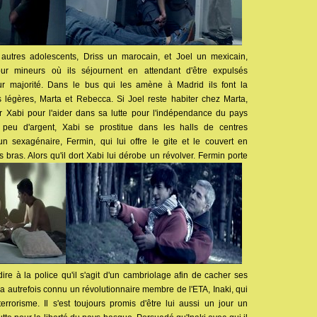
autres adolescents, Driss un marocain, et Joel un mexicain,
ur mineurs où ils séjournent en attendant d'être expulsés
ur majorité. Dans le bus qui les amène à Madrid ils font la
 légères, Marta et Rebecca. Si Joel reste habiter chez Marta,
 Xabi pour l'aider dans sa lutte pour l'indépendance du pays
peu d'argent, Xabi se prostitue dans les halls de centres
n sexagénaire, Fermin, qui lui offre le gite et le couvert en
bras. Alors qu'il dort Xabi lui dérobe un révolver. Fermin porte
ire à la police qu'il s'agit d'un cambriolage afin de cacher ses
 autrefois connu un révolutionnaire membre de l'ETA, Inaki, qui
errorisme. Il s'est toujours promis d'être lui aussi un jour un