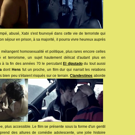
pé, abusé, Xabi s'est fourvoyé dans cette vie de terroriste qui
son séjour en prison, à sa majorité, il pourra vivre heureux auprès
i mélangent homosexualité et politique, plus rares encore celles
 et terrorisme, un sujet hautement délicat d'autant plus en
u à la fin des années 70 le percutant
El diputado
du tout aussi
a
dont
Hens
fut un proche, un film dur qui narrait les relations
 bien peu s'étaient risqués sur ce terrain.
Clandestinos
aborde
e, plus accessible. Le film se présente sous la forme d'un gentil
prend des allures de comédie adolescente, une jolie histoire