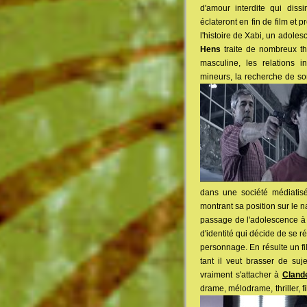
d'amour interdite qui diss
éclateront en fin de film et p
l'histoire de Xabi, un adoles
Hens
traite de nombreux thè
masculine, les relations i
mineurs, la recherche de son
dans une société médiatisé
montrant sa position sur le 
passage de l'adolescence à l
d'identité qui décide de se 
personnage. En résulte un fil
tant il veut brasser de suj
vraiment s'attacher à
Cland
drame, mélodrame, thriller, f