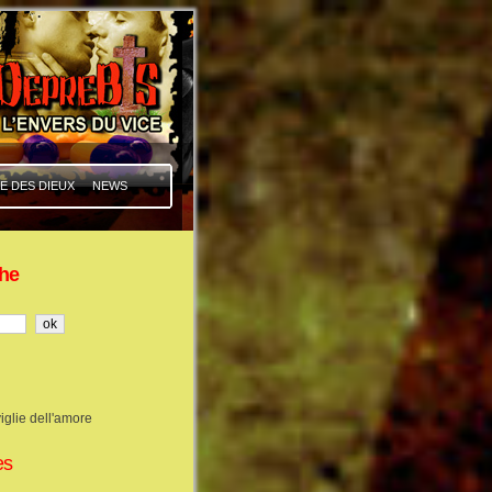
E DES DIEUX
NEWS
he
iglie dell'amore
es