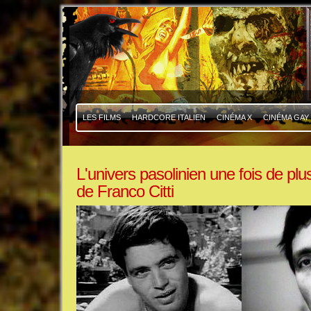
|
|
LES FILMS
HARDCORE ITALIEN
CINÉMA X
CINÉMA GAY
L'univers pasolinien une fois de pl
de Franco Citti