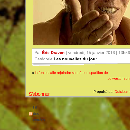
Par
Éric Draven
| vendredi, 15 janvier 2016 | 13h56
Catégorie
Les nouvelles du jour
«
Il s'en est allé rejoindre sa mère: disparition de
Le western en 
Propulsé par
Dotclear
-
S'abonner
Fil
des
entrées