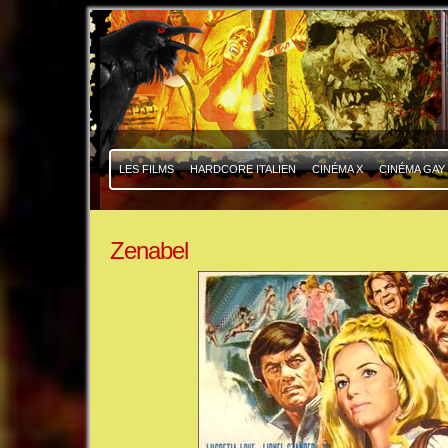
|
|
LES FILMS
HARDCORE ITALIEN
CINÉMA X
CINÉMA GAY
Zenabel