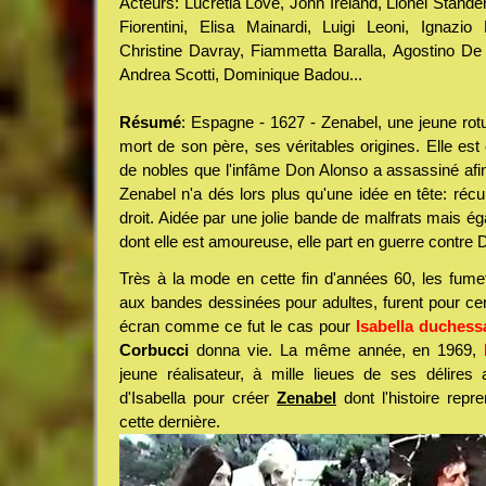
Acteurs: Lucretia Love, John Ireland, Lionel Stande
Fiorentini, Elisa Mainardi, Luigi Leoni, Ignazio
Christine Davray, Fiammetta Baralla, Agostino De
Andrea Scotti, Dominique Badou...
Résumé
: Espagne - 1627 - Zenabel, une jeune rotu
mort de son père, ses véritables origines. Elle est 
de nobles que l'infâme Don Alonso a assassiné afin d
Zenabel n'a dés lors plus qu'une idée en tête: récup
droit. Aidée par une jolie bande de malfrats mais 
dont elle est amoureuse, elle part en guerre contre 
Très à la mode en cette fin d'années 60, les fumet
aux bandes dessinées pour adultes, furent pour ce
écran comme ce fut le cas pour
Isabella duchessa
Corbucci
donna vie. La même année, en 1969,
jeune réalisateur, à mille lieues de ses délires 
d'Isabella pour créer
Zenabel
dont l'histoire repr
cette dernière.