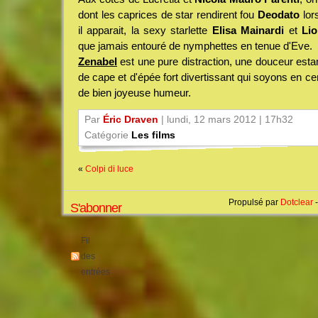
dont les caprices de star rendirent fou
Deodato
lor
il apparait, la sexy starlette
Elisa Mainardi
et
Lio
que jamais entouré de nymphettes en tenue d'Eve.
Zenabel
est une pure distraction, une douceur esta
de cape et d'épée fort divertissant qui soyons en ce
de bien joyeuse humeur.
Par
Éric Draven
| lundi, 12 mars 2012 | 17h32
Catégorie
Les films
«
Colpi di luce
Propulsé par
Dotclear
-
S'abonner
Fil
des
entrées