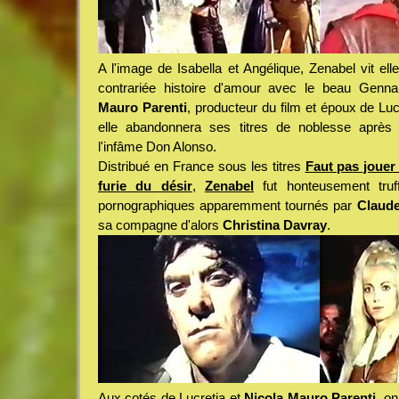
A l'image de Isabella et Angélique, Zenabel vit elle
contrariée histoire d'amour avec le beau Genna
Mauro Parenti
, producteur du film et époux de Luc
elle abandonnera ses titres de noblesse après u
l'infâme Don Alonso.
Distribué en France sous les titres
Faut pas jouer
furie du désir
,
Zenabel
fut honteusement truff
pornographiques apparemment tournés par
Claude
sa compagne d'alors
Christina Davray
.
Aux cotés de Lucretia et
Nicola Mauro Parenti
, o