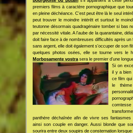
bourgeoise ou putain
s'il appartient à cette pér
premiers films à caractère pornographique que to
en pleine déchéance. C'est peut être là le seul intérê
peut trouver le moindre intérêt et surtout le moindr
teutonne désormais quadragénaire tomber si bas no
par nécessité vitale. A l'aube de la quarantaine, dél
doit faire face à de nombreuses difficultés après un
sans argent, elle doit également s'occuper de son fi
quelques photos osées, elle se tourne vers le h
Morbosamente vostra
sera le premier d'une longue 
Si on exce
il y a bie
ce film qu
le thème
person
pornograph
comtesse 
transform
panthère déchaînée afin de vivre ses fantasmes l
ainsi son couple en danger. Aussi blonde que son
sourira entre deux soupirs de consternation lorsque 