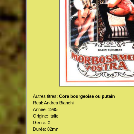
Autres titres:
Cora bourgeoise ou putain
Real: Andrea Bianchi
Année: 1985
Origine: Italie
Genre: X
Durée: 82mn