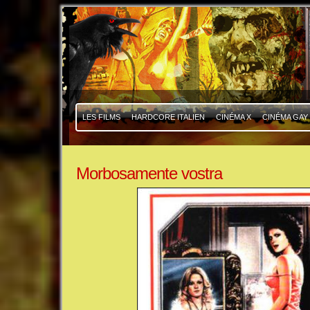
|
|
LES FILMS
HARDCORE ITALIEN
CINÉMA X
CINÉMA GAY
Morbosamente vostra