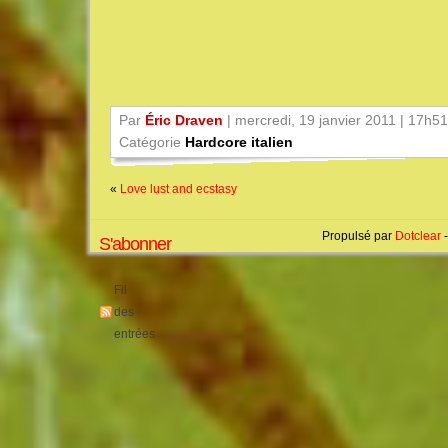
Par
Éric Draven
| mercredi, 19 janvier 2011 | 17h51
Catégorie
Hardcore italien
«
Love lust and ecstasy
Propulsé par
Dotclear
-
S'abonner
Fil
des
entrées