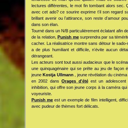
lectures différentes, le mot fin tombant alors sec. Qu
avec cet ado? ce sourire exprime t'il son regard s
brillant avenir ou l'attirance, son reste d'amour pour
dans son élan.
Tourné dans un N/B particulièrement éclatant afin d
de la relation,
Punish me
surprendra par sa témérité 
cacher. La réalisatrice montre sans détour le sado
a de plus humiliant et difficile, n'évite aucun déta
dérangeant.
Les acteurs sont tout aussi audacieux que le scéna
une quinquagénaire qui se prête au jeu de façon é
jeune
Kostja Ullmann
, jeune révélation du ciném
en 2002 dans
Orages d'été
est un adolescent 
inhibition, qui offre son jeune corps à la caméra qui
voyeuriste.
Punish me
est un exemple de film intelligent, diffici
avec pudeur de thèmes fort délicats.