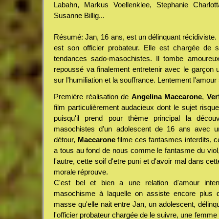
Labahn, Markus Voellenklee, Stephanie Charlott
Susanne Billig...
Résumé: Jan, 16 ans, est un délinquant récidiviste.
est son officier probateur. Elle est chargée de 
tendances sado-masochistes. Il tombe amoureux 
repoussé va finalement entretenir avec le garçon u
sur l'humiliation et la souffrance. Lentement l'amour s
Première réalisation de
Angelina Maccarone
,
Ver
film particulièrement audacieux dont le sujet risque
puisqu'il prend pour thème principal la découv
masochistes d'un adolescent de 16 ans avec u
détour,
Maccarone
filme ces fantasmes interdits, 
a tous au fond de nous comme le fantasme du viol, 
l'autre, cette soif d'etre puni et d'avoir mal dans cet
morale réprouve.
C'est bel et bien a une relation d'amour int
masochisme à laquelle on assiste encore plus dif
masse qu'elle nait entre Jan, un adolescent, délinqua
l'officier probateur chargée de le suivre, une femme