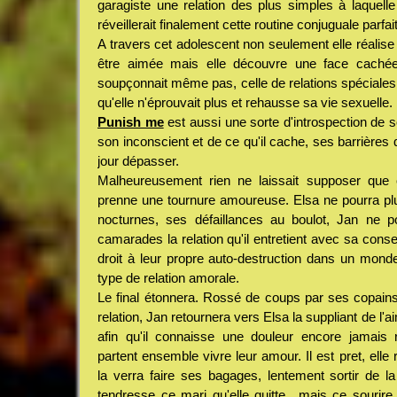
garagiste une relation des plus simples à laquell
réveillerait finalement cette routine conjuguale parfai
A travers cet adolescent non seulement elle réalise 
être aimée mais elle découvre une face cachée
soupçonnait même pas, celle de relations spéciales q
qu'elle n'éprouvait plus et rehausse sa vie sexuelle.
Punish me
est aussi une sorte d'introspection de 
son inconscient et de ce qu'il cache, ses barrières 
jour dépasser.
Malheureusement rien ne laissait supposer que 
prenne une tournure amoureuse. Elsa ne pourra p
nocturnes, ses défaillances au boulot, Jan ne 
camarades la relation qu'il entretient avec sa consei
droit à leur propre auto-destruction dans un mond
type de relation amorale.
Le final étonnera. Rossé de coups par ses copains 
relation, Jan retournera vers Elsa la suppliant de l'aim
afin qu'il connaisse une douleur encore jamais r
partent ensemble vivre leur amour. Il est pret, elle 
la verra faire ses bagages, lentement sortir de 
tendresse ce mari qu'elle quitte.. mais ce sourire