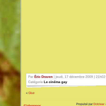
Par
Éric Draven
| jeudi, 17 décembre 2009 | 21h02
Catégorie
Le cinéma gay
«
Glue
Propulsé par
Dotclear
-
S'abonner