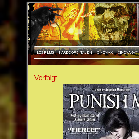
|
|
LES FILMS
HARDCORE ITALIEN
CINÉMA X
CINÉMA GAY
Verfolgt