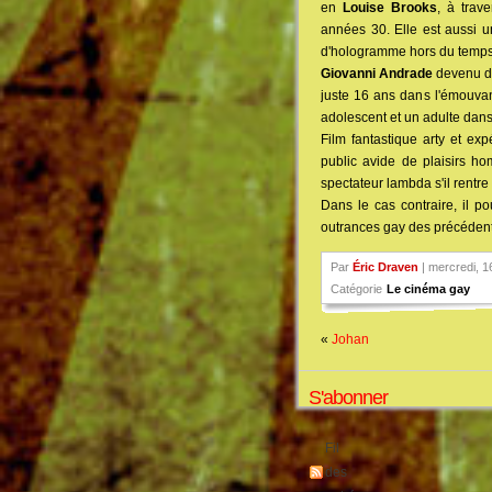
en
Louise Brooks
, à trav
années 30. Elle est aussi un
d'hologramme hors du temps,
Giovanni Andrade
devenu d
juste 16 ans dans l'émouva
adolescent et un adulte dans
Film fantastique arty et exp
public avide de plaisirs ho
spectateur lambda s'il rentre 
Dans le cas contraire, il p
outrances gay des précédents
Par
Éric Draven
| mercredi, 1
Catégorie
Le cinéma gay
«
Johan
S'abonner
Fil
des