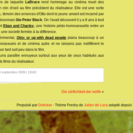
ers de laquelle
LaBruce
rend hommage au cinéma muet des
 clin d'oeil au film précédent du réalisateur. Elle est une sorte
 témoin des errances d'Otto dont le jeune amant est incarné par
ésormais
Gio Peter Black
. On l'avait découvert il y a 8 ans à tout
nt
Eban and Charley
, une histoire pédo-homosexuelle entre un
 une societé fermée à la différence.
érimental,
Otto: or up with dead people
plaira beaucoup à un
mosexuels et de cinéma autre et ne laissera pas indifférent le
un tant soit peu dans le film.
ourra paraître ennuyeux surtout aux yeux de ceux habitués aux
 films du réalisateur.
6 septembre 2009 | 11h02
Die zärtlichkeit der wölfe
»
Propulsé par
Dotclear
- Thème Freshy de
Julien de Luca
adapté depuis