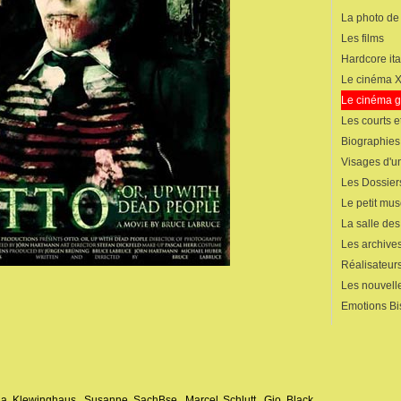
La photo de
Les films
Hardcore ita
Le cinéma 
Le cinéma 
Les courts 
Biographies
Visages d'un
Les Dossier
Le petit mu
La salle de
Les archives
Réalisateur
Les nouvelle
Emotions Bi
rina Klewinghaus, Susanne SachBse, Marcel Schlutt, Gio Black