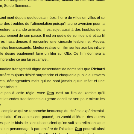
n, Guido Sommer...
cent mort depuis quelques années. Il erre de villes en villes et se
nte des troubles de l'alimentation puisqu'il a une aversion pour la
préfère la viande animale, il est sujet aussi à des troubles de la
ucunement de son passé. Il est en quête de son identité et au fil
res hasardeuses il rencontre une cinéaste lesbienne, Medea,
stes homosexuels. Medea réalise un film sur les zombis intitulé
le désire également faire un film sur Otto. Ce film donnera à
prendre ce qui lui est arrivé...
anadien transgressif digne descendant de noms tels que
Richard
arrière toujours désiré surprendre et choquer le public au travers
ves, dérangeantes mais qui ne sont jamais qu'un reflet et une
 ses tabous.
pe pas à cette règle. Avec
Otto
c'est au film de zombis qu'il
sant les codes traditionnels au genre dont il se sert pour mieux les
e.
ure complexe qui se rapproche beaucoup du cinéma expérimental.
entitaire d'un adolescent paumé, un zombi différent des autres
'est par le biais de son subconscient qu'on suit ses reflexions que
me un personnage à part entière de l'histoire.
Otto
pourrait ainsi