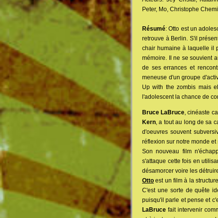
Peter, Mo, Christophe Chemi
Résumé
: Otto est un adoles
retrouve à Berlin. S'il prése
chair humaine à laquelle il 
mémoire. Il ne se souvient a
de ses errances et rencont
meneuse d'un groupe d'activi
Up with the zombis mais el
l'adolescent la chance de com
Bruce LaBruce
, cinéaste c
Kern
, a tout au long de sa c
d'oeuvres souvent subversi
réflexion sur notre monde et
Son nouveau film n'échap
s'attaque cette fois en utili
désamorcer voire les détruir
Otto
est un film à la struct
C'est une sorte de quête id
puisqu'il parle et pense et c
LaBruce
fait intervenir com