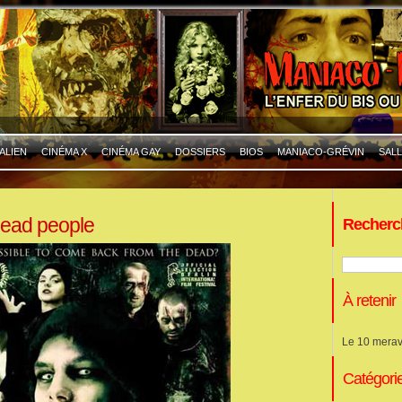
ALIEN
CINÉMA X
CINÉMA GAY
DOSSIERS
BIOS
MANIACO-GRÉVIN
SALL
 dead people
Recherc
À retenir
Le 10 merav
Catégori