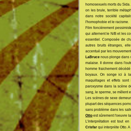
homosexuels morts du Sida. L
on les brule, terrible métaph
dans notre société capitali
l'homophobie et le racisme.
Film foncièrement pessimist
qui alternent le N/B et les 
essentiel. Composée de ch
autres bruits étranges, ell
accentué par les mouvement
LaBruce
nous plonge dans un
malaise. Il donne dans l'out
homme fraichement décédé ap
boyaux. On songe ici à l
maquillages et effets sont
paroxysme dans la scène de 
sang, le sperme, se mêlent 
Les scènes de sexe demeurent 
plupart des séquences pornog
sans problème dans les salle
Otto
est sûrement l'oeuvre la
L'interprétation est tout e
Crisfar
qui interprète Otto. A