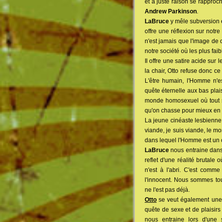
et à juste raison se rapproc
Andrew Parkinson
.
LaBruce
y mêle subversion e
offre une réflexion sur notr
n'est jamais que l'image de 
notre société où les plus faib
Il offre une satire acide sur
la chair, Otto refuse donc ce
L'être humain, l'Homme n'e
quête éternelle aux bas plais
monde homosexuel où tout se
qu'on chasse pour mieux en u
La jeune cinéaste lesbienne 
viande, je suis viande, le m
dans lequel l'Homme est un 
LaBruce
nous entraine dans
reflet d'une réalité brutal
n'est à l'abri. C'est comme 
l'innocent. Nous sommes tou
ne l'est pas déjà.
Otto
se veut également une 
quête de sexe et de plaisirs 
nous entraine lors d'une