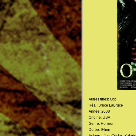
Autres titres: Otto
Réal: Bruce LaBruce
Année: 2008
Origine: USA
Genre: Horreur
Durée: 94mn
Acteurs: Jey Crisfar, Kata