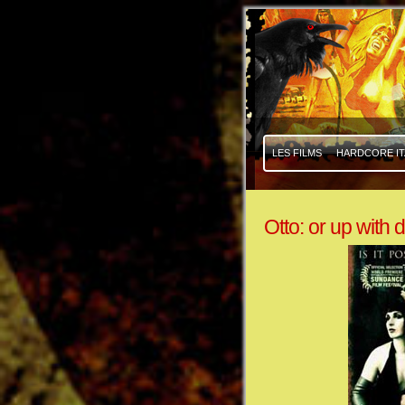
|
|
LES FILMS
HARDCORE IT
Otto: or up with