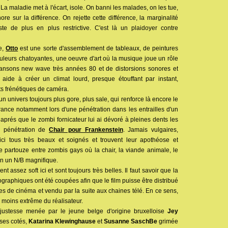
a maladie met à l'écart, isole. On banni les malades, on les tue,
ore sur la différence. On rejette cette différence, la marginalité
ste de plus en plus restrictive. C'est là un plaidoyer contre
e,
Otto
est une sorte d'assemblement de tableaux, de peintures
couleurs chatoyantes, une oeuvre d'art où la musique joue un rôle
ansons new wave très années 80 et de distorsions sonores et
e aide à créer un climat lourd, presque étouffant par instant,
s frénétiques de caméra.
 univers toujours plus gore, plus sale, qui renforce là encore le
rance notamment lors d'une pénétration dans les entrailles d'un
rés que le zombi fornicateur lui ai dévoré à pleines dents les
a pénétration de
Chair pour Frankenstein
. Jamais vulgaires,
 ici tous très beaux et soignés et trouvent leur apothéose et
partouze entre zombis gays où la chair, la viande animale, le
en un N/B magnifique.
assez soft ici et sont toujours très belles. Il faut savoir que la
raphiques ont été coupées afin que le film puisse être distribué
s de cinéma et vendu par la suite aux chaines télé. En ce sens,
 moins extrême du réalisateur.
n justesse menée par le jeune belge d'origine bruxelloise
Jey
 ses cotés,
Katarina Klewinghause
et
Susanne SaschBe
grimée