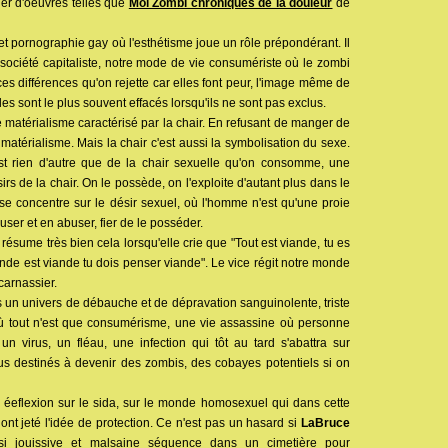
her d'oeuvres telles que
Moi Zombi chroniques de la douleur
de
t pornographie gay où l'esthétisme joue un rôle prépondérant. Il
e société capitaliste, notre mode de vie consumériste où le zombi
ces différences qu'on rejette car elles font peur, l'image même de
les sont le plus souvent effacés lorsqu'ils ne sont pas exclus.
 le matérialisme caractérisé par la chair. En refusant de manger de
 matérialisme. Mais la chair c'est aussi la symbolisation du sexe.
st rien d'autre que de la chair sexuelle qu'on consomme, une
irs de la chair. On le possède, on l'exploite d'autant plus dans le
 concentre sur le désir sexuel, où l'homme n'est qu'une proie
ser et en abuser, fier de le posséder.
résume très bien cela lorsqu'elle crie que "Tout est viande, tu es
onde est viande tu dois penser viande". Le vice régit notre monde
carnassier.
 un univers de débauche et de dépravation sanguinolente, triste
e où tout n'est que consumérisme, une vie assassine où personne
un virus, un fléau, une infection qui tôt au tard s'abattra sur
s destinés à devenir des zombis, des cobayes potentiels si on
éeflexion sur le sida, sur le monde homosexuel qui dans cette
ont jeté l'idée de protection. Ce n'est pas un hasard si
LaBruce
 si jouissive et malsaine séquence dans un cimetière pour