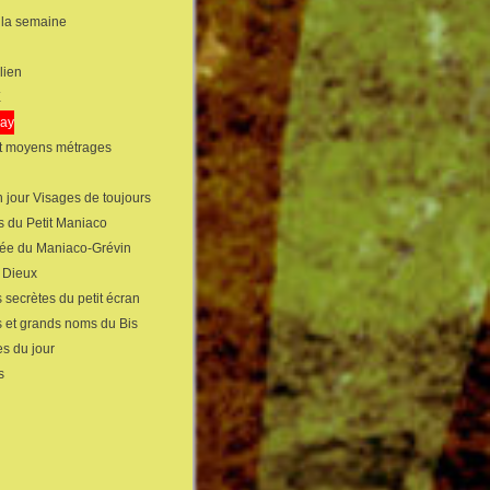
 la semaine
lien
X
gay
et moyens métrages
 jour Visages de toujours
s du Petit Maniaco
sée du Maniaco-Grévin
s Dieux
 secrètes du petit écran
s et grands noms du Bis
s du jour
s