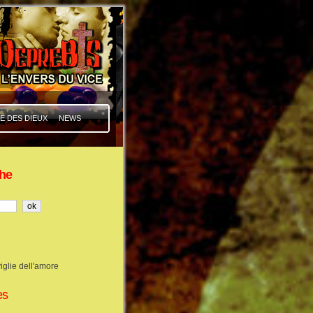
E DES DIEUX
NEWS
he
iglie dell'amore
es