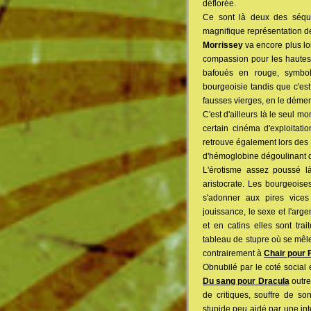
déflorée.
Ce sont là deux des séque
magnifique représentation de
Morrissey
va encore plus lo
compassion pour les hautes 
bafoués en rouge, symboli
bourgeoisie tandis que c'est
fausses vierges, en le démem
C'est d'ailleurs là le seul 
certain cinéma d'exploitati
retrouve également lors des d
d'hémoglobine dégoulinant d
L'érotisme assez poussé l
aristocrate. Les bourgeoise
s'adonner aux pires vices
jouissance, le sexe et l'arge
et en catins elles sont trai
tableau de stupre où se mêl
contrairement à
Chair pour 
Obnubilé par le coté social 
Du sang pour Dracula
outre
de critiques, souffre de so
stupide peu aidé par une int