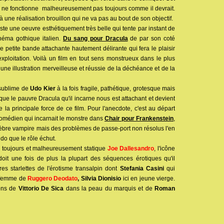
il ne fonctionne malheureusement pas toujours comme il devrait.
 une réalisation brouillon qui ne va pas au bout de son objectif.
este une oeuvre esthétiquement très belle qui tente par instant de
inéma gothique italien.
Du sang pour Dracula
de par son coté
une petite bande attachante hautement délirante qui fera le plaisir
ploitation. Voilà un film en tout sens monstrueux dans le plus
ne illustration merveilleuse et réussie de la déchéance et de la
n sublime de
Udo Kier
à la fois fragile, pathétique, grotesque mais
 que le pauvre Dracula qu'il incarne nous est attachant et devient
e la principale force de ce film. Pour l'anecdote, c'est au départ
comédien qui incarnait le monstre dans
Chair pour Frankenstein
,
célèbre vampire mais des problèmes de passe-port non résolus l'en
do que le rôle échut.
e toujours et malheureusement statique
Joe Dallesandro
, l'icône
oit une fois de plus la plupart des séquences érotiques qu'il
es starlettes de l'érotisme transalpin dont
Stefania Casini
qui
a femme de
Ruggero Deodato
, Silvia Dionisio
ici en jeune vierge.
ions de
Vittorio De Sica
dans la peau du marquis et de
Roman