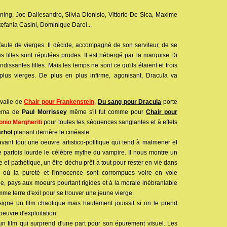
ning, Joe Dallesandro, Silvia Dionisio, Vittorio De Sica, Maxime
efania Casini, Dominique Darel...
faute de vierges. Il décide, accompagné de son serviteur, de se
es filles sont réputées prudes. Il est hébergé par la marquise Di
dissantes filles. Mais les temps ne sont ce qu'ils étaient et trois
 plus vierges. De plus en plus infirme, agonisant, Dracula va
rvalle de
Chair pour Frankenstein
,
Du sang pour Dracula
porte
inéma de
Paul Morrissey
même s'il fut comme pour
Chair pour
onio Margheriti
pour toutes les séquences sanglantes et à effets
rhol
planant derrière le cinéaste.
vant tout une oeuvre artistico-politique qui tend à malmener et
 parfois lourde le célèbre mythe du vampire. Il nous montre un
e et pathétique, un être déchu prêt à tout pour rester en vie dans
 où la pureté et l'innocence sont corrompues voire en voie
alie, pays aux moeurs pourtant rigides et à la morale inébranlable
me terre d'exil pour se trouver une jeune vierge.
igne un film chaotique mais hautement jouissif si on le prend
oeuvre d'exploitation.
un film qui surprend d'une part pour son épurement visuel. Les