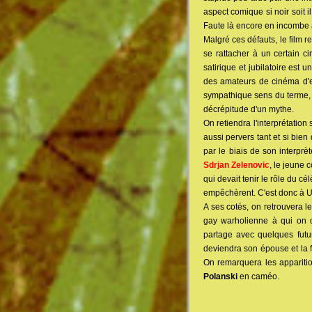
aspect comique si noir soit 
Faute là encore en incombe à
Malgré ces défauts, le film r
se rattacher à un certain c
satirique et jubilatoire est 
des amateurs de cinéma d'ex
sympathique sens du terme, u
décrépitude d'un mythe.
On retiendra l'interprétatio
aussi pervers tant et si bien
par le biais de son interprèt
Sdrjan Zelenovic
, le jeune 
qui devait tenir le rôle du 
empêchèrent. C'est donc à U
A ses cotés, on retrouvera l
gay warholienne à qui on d
partage avec quelques futur
deviendra son épouse et l
On remarquera les apparit
Polanski
en caméo.