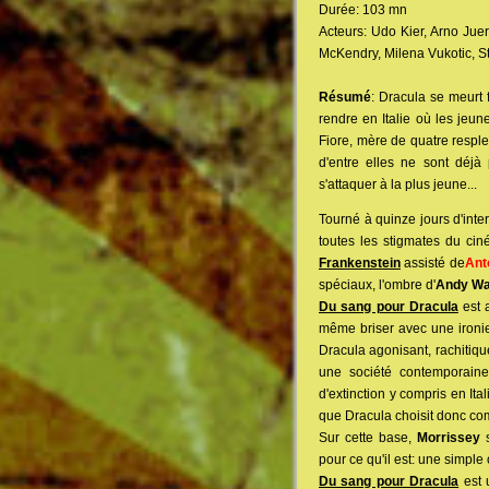
Durée: 103 mn
Acteurs: Udo Kier, Arno Juer
McKendry, Milena Vukotic, St
Résumé
: Dracula se meurt 
rendre en Italie où les jeun
Fiore, mère de quatre resplen
d'entre elles ne sont déjà
s'attaquer à la plus jeune...
Tourné à quinze jours d'inte
toutes les stigmates du c
Frankenstein
assisté de
Ant
spéciaux, l'ombre d'
Andy Wa
Du sang pour Dracula
est a
même briser avec une ironie
Dracula agonisant, rachitiqu
une société contemporaine
d'extinction y compris en It
que Dracula choisit donc com
Sur cette base,
Morrissey
s
pour ce qu'il est: une simple 
Du sang pour Dracula
est 