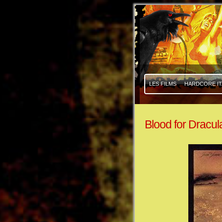
|
|
LES FILMS
HARDCORE IT
Blood for Dracul