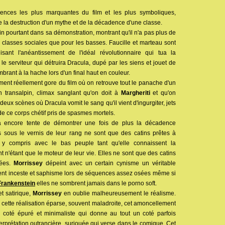
nces les plus marquantes du film et les plus symboliques,
 la destruction d'un mythe et de la décadence d'une classe.
in pourtant dans sa démonstration, montrant qu'il n'a pas plus de
classes sociales que pour les basses. Faucille et marteau sont
sant l'anéantissement de l'idéal révolutionnaire qui tua la
 le serviteur qui détruira Dracula, dupé par les siens et jouet de
brant à la hache lors d'un final haut en couleur.
moment réellement gore du film où on retrouve tout le panache d'un
on transalpin, climax sanglant qu'on doit à
Margheriti
et qu'on
eux scènes où Dracula vomit le sang qu'il vient d'ingurgiter, jets
e ce corps chétif pris de spasmes mortels.
à encore tente de démontrer une fois de plus la décadence
s sous le vernis de leur rang ne sont que des catins prêtes à
 y compris avec le bas peuple tant qu'elle connaissent la
nt n'étant que le moteur de leur vie. Elles ne sont que des catins
tées.
Morrissey
dépeint avec un certain cynisme un véritable
ent inceste et saphisme lors de séquences assez osées même si
Frankenstein
elles ne sombrent jamais dans le porno soft.
et satirique,
Morrissey
en oublie malheureusement le réalisme.
 cette réalisation éparse, souvent maladroite, cet amoncellement
n coté épuré et minimaliste qui donne au tout un coté parfois
erprétation outrancière, surjouée qui verse dans le comique. Cet