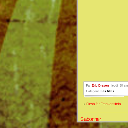
Par
Éric Draven
| jeudi, 30 av
Catégorie
Les films
«
Flesh for Frankenstein
S'abonner