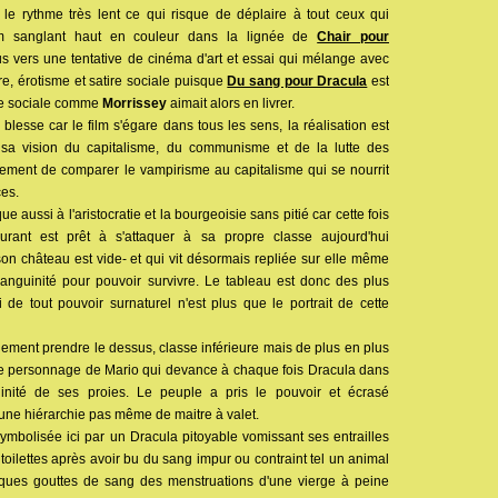
 le rythme très lent ce qui risque de déplaire à tout ceux qui
ilm sanglant haut en couleur dans la lignée de
Chair pour
us vers une tentative de cinéma d'art et essai qui mélange avec
e, érotisme et satire sociale puisque
Du sang pour Dracula
est
que sociale comme
Morrissey
aimait alors en livrer.
 blesse car le film s'égare dans tous les sens, la réalisation est
a vision du capitalisme, du communisme et de la lutte des
tement de comparer le vampirisme au capitalisme qui se nourrit
ces.
que aussi à l'aristocratie et la bourgeoisie sans pitié car cette fois
rant est prêt à s'attaquer à sa propre classe aujourd'hui
n château est vide- et qui vit désormais repliée sur elle même
anguinité pour pouvoir survivre. Le tableau est donc des plus
e tout pouvoir surnaturel n'est plus que le portrait de cette
ement prendre le dessus, classe inférieure mais de plus en plus
 le personnage de Mario qui devance à chaque fois Dracula dans
ginité de ses proies. Le peuple a pris le pouvoir et écrasé
aucune hiérarchie pas même de maitre à valet.
 symbolisée ici par un Dracula pitoyable vomissant ses entrailles
toilettes après avoir bu du sang impur ou contraint tel un animal
elques gouttes de sang des menstruations d'une vierge à peine