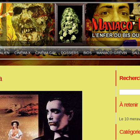
ALIEN
CINÉMA X
CINÉMA GAY
DOSSIERS
BIOS
MANIACO-GRÉVIN
SALL
a
Recherc
À retenir
Le 10 merav
Catégori