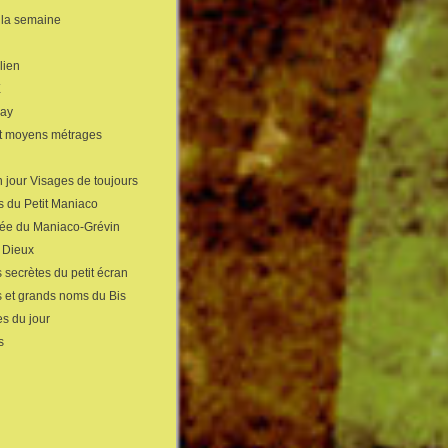
 la semaine
lien
X
gay
et moyens métrages
 jour Visages de toujours
s du Petit Maniaco
sée du Maniaco-Grévin
s Dieux
 secrètes du petit écran
s et grands noms du Bis
s du jour
s