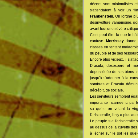
décors sont minimalistes et
s'attendaient à voir un f
Frankenstein
. On lorgne pl
désinvolture vampirisme, gor
avant tout une sévère criti
C'est peut être là que le bât
confuse.
Morrissey
donne s
classes en tentant maladroi
du peuple et de ses ressour
Encore plus vicieux, il s'atta
Dracula, désespéré et mou
dépossédée de ses biens- so
jusqu'à s'adonner à la cons
sombres et Dracula démuni d
décrépitude sociale.
Les serviteurs semblent égal
importante incarnée ici par
sa quête en volant la vir
l'aristocratie, il n'y a plus 
Le peuple tue l'aristocratie
au dessus de la cuvette des 
à lécher sur le sol les qu