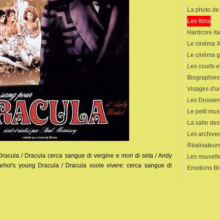
La photo de
Les films
Hardcore ita
Le cinéma 
Le cinéma 
Les courts 
Biographies
Visages d'un
Les Dossier
Le petit mu
La salle de
Les archives
Réalisateur
Dracula / Dracula cerca sangue di vergine e mori di seta / Andy
Les nouvelle
rhol's young Dracula / Dracula vuole vivere: cerca sangue di
Emotions Bi