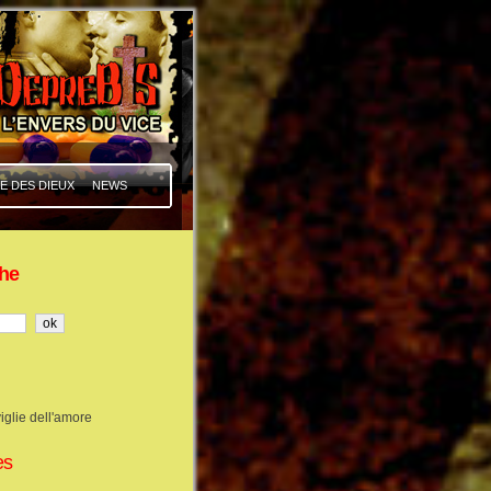
E DES DIEUX
NEWS
he
iglie dell'amore
es