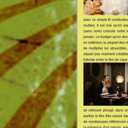
avec ce simple fil conducteu
inutiles. Il est vrai qu'on
(sans nom) coincée entre l
jamais. Le budget qu'on devi
en extérieur, la plupart des
de multiplier les absurdités
départ pas vraiment crédible.
hybride entre le film de cap
se retrouve plongé dans un
parfois le film être classé 
de nombreuses références au 
la présence d'un saloon, ave