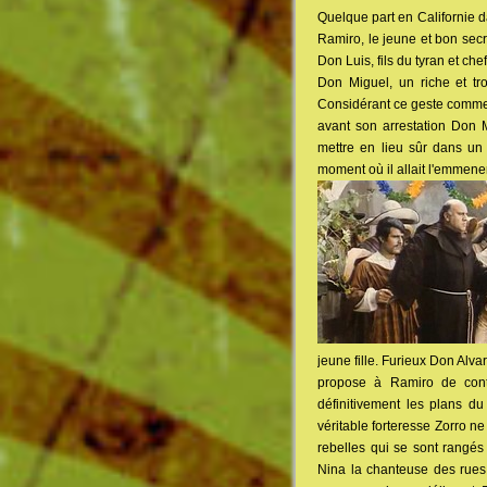
Quelque part en Californie 
Ramiro, le jeune et bon secr
Don Luis, fils du tyran et chef
Don Miguel, un riche et tr
Considérant ce geste comme 
avant son arrestation Don 
mettre en lieu sûr dans un
moment où il allait l'emmener
jeune fille. Furieux Don Alv
propose à Ramiro de contr
définitivement les plans 
véritable forteresse Zorro ne 
rebelles qui se sont rangés 
Nina la chanteuse des rues, 