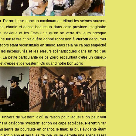
r.
Pierotti
tisse donc un maximum en étirant les scènes souvent
 parle, chante et danse beaucoup dans cette province imaginaire
e Mexique et les Etats-Unis qu'on ne verra d'ailleurs presque
ne fort restreint n'a guère donné l'occasion à
Pierotti
de tourner
 décors étant reconstitués en studio. Mais cela ne l'a pas empêché
, les incongruités et les erreurs scénaristiques dans un récit au
 La petite particularité de ce Zorro est surtout d'être un curieux
e et d'épée et de western! Ou quand notre bon Zorro
 univers de western d'où la raison pour laquelle on peut voir
dans la catégorie "western" et non de cape et d'épée.
Pierotti
y fait
genre (la poursuite en chariot, le final), la plus évidente étant
c son piano et ses filles de joie, où se déroule une scène assez