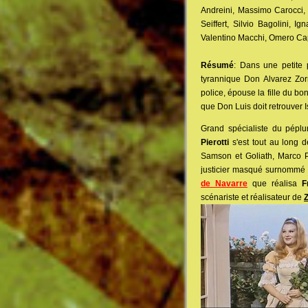
Andreini, Massimo Carocci, 
Seiffert, Silvio Bagolini, 
Valentino Macchi, Omero Ca
Résumé
: Dans une petite 
tyrannique Don Alvarez Zorr
police, épouse la fille du bo
que Don Luis doit retrouver 
Grand spécialiste du péplu
Pierotti
s'est tout au long 
Samson et Goliath, Marco P
justicier masqué surnommé
de Navarre
que réalisa
F
scénariste et réalisateur de
Z