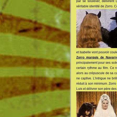
par se soulever, délivrent
véritable identité de Zorro. 
et Isabelle vont pouvoir coul
Zorro marquis de Navarr
principalement pour ses scè
certain rythme au film. Ce 
alors au crépuscule de sa ca
ne captive. L'intrigue ne br
réduit à son minimum. Zorro 
Luis et délivrer son père des