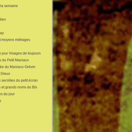
 la semaine
lien
X
gay
et moyens métrages
 jour Visages de toujours
s du Petit Maniaco
sée du Maniaco-Grévin
s Dieux
 secrètes du petit écran
s et grands noms du Bis
s du jour
s