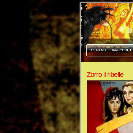
|
|
LES FILMS
HARDCORE IT
Zorro il ribelle