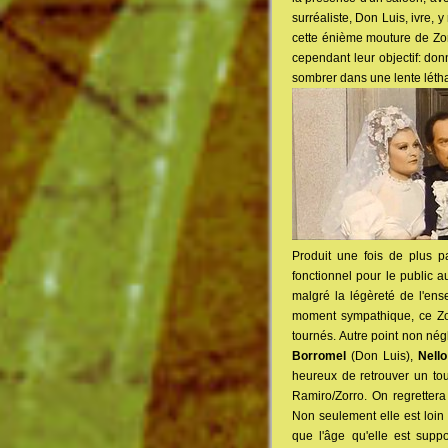
surréaliste, Don Luis, ivre,
cette énième mouture de Zorr
cependant leur objectif: don
sombrer dans une lente létharg
Produit une fois de plus 
fonctionnel pour le public a
malgré la légèreté de l'ens
moment sympathique, ce Zor
tournés. Autre point non né
Borromel
(Don Luis),
Nello
heureux de retrouver un to
Ramiro/Zorro. On regrettera
Non seulement elle est loin 
que l'âge qu'elle est sup