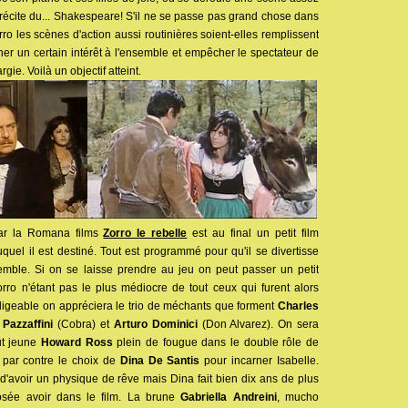
 y récite du... Shakespeare! S'il ne se passe pas grand chose dans
o les scènes d'action aussi routinières soient-elles remplissent
ner un certain intérêt à l'ensemble et empêcher le spectateur de
ie. Voilà un objectif atteint.
par la Romana films
Zorro le rebelle
est au final un petit film
uquel il est destiné. Tout est programmé pour qu'il se divertisse
emble. Si on se laisse prendre au jeu on peut passer un petit
ro n'étant pas le plus médiocre de tout ceux qui furent alors
gligeable on appréciera le trio de méchants que forment
Charles
 Pazzaffini
(Cobra) et
Arturo Dominici
(Don Alvarez). On sera
ut jeune
Howard Ross
plein de fougue dans le double rôle de
 par contre le choix de
Dina De Santis
pour incarner Isabelle.
d'avoir un physique de rêve mais Dina fait bien dix ans de plus
posée avoir dans le film. La brune
Gabriella Andreini
, mucho