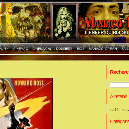
ALIEN
CINÉMA X
CINÉMA GAY
DOSSIERS
BIOS
MANIACO-GRÉVIN
SALL
Recherc
À retenir
Le 10 merav
Catégori