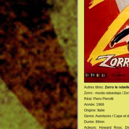
Autres titres:
Zorro le rebell
Zorro - musta ratsastaja / Zor
Réal: Piero Pierotti
Année: 1966
Origine: Italie
Genre: Aventures / Cape et 
Durée: 89mn
Acteurs: Howard Ross, Din