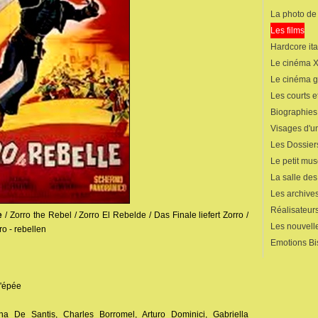
La photo de
Les films
Hardcore ita
Le cinéma 
Le cinéma 
Les courts 
Biographies
Visages d'un
Les Dossier
Le petit mu
La salle de
Les archives
Réalisateur
e
/ Zorro the Rebel / Zorro El Rebelde / Das Finale liefert Zorro /
Les nouvelle
ro - rebellen
Emotions Bi
d'épée
a De Santis, Charles Borromel, Arturo Dominici, Gabriella