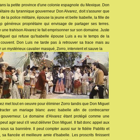
dans la petite province d'une colonie espagnole du Mexique. Don
étaire du tyrannique gouverneur Don Alvarez, doit s'assurer que
 de la police militaire, épouse la jeune et belle Isabelle, la fille de
op généreux propriétaire qui envisage de partager ses terres.
une trahison Alvarez le fait emprisonner sur son domaine. Juste
Miguel qui refuse qu'Isabelle épouse Luis a eu le temps de la
 couvent. Don Luis ne tarde pas à retrouver sa trace mais au
 un mystérieux cavalier masqué, Zorro, intervient et sauve la
arez met tout en oeuvre pour éliminer Zorro tandis que Don Miguel
acter un mariage blanc avec Isabelle afin de contrecarrer
du gouverneur. Le domaine d'Alvarez étant protégé comme une
peut agir seul s'il veut délivrer Don Miguel. Il fait donc appel aux
sous sa bannière. Il peut compter aussi sur le fidèle Pablito et
sa fiancée et meilleure amie d'Isabelle. Les proscrits finissent