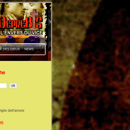
E DES DIEUX
NEWS
he
iglie dell'amore
es