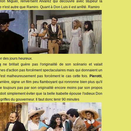
 Don Miguel, renversent Alvarez qui découvre avec stupeur la
Ce n'est autre que Ramiro. Quant à Don Luis il est arrêté. Ramiro
er des jours heureux.
e
ne brillait guère pas l'originalité de son scénario et valait
nes d'action pas forcément spectaculaires mais qui donnaient un
n'est malheureusement pas forcément le cas cette fois.
Pierotti
,
rrière, signe un film peu flamboyant qui ronronne bien plus qu'il
ille toujours pas par son originalité encore moins par son propos
doit simplement éviter que la belle Isabelle épouse l'odieux Don
 griffes du gouverneur. Il faut donc tenir 90 minutes