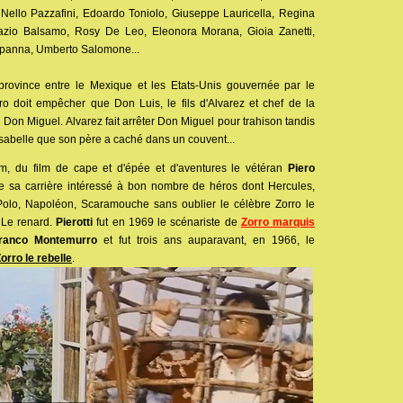
Nello Pazzafini, Edoardo Toniolo, Giuseppe Lauricella, Regina
Ignazio Balsamo, Rosy De Leo, Eleonora Morana, Gioia Zanetti,
panna, Umberto Salomone...
province entre le Mexique et les Etats-Unis gouvernée par le
o doit empêcher que Don Luis, le fils d'Alvarez et chef de la
n Don Miguel. Alvarez fait arrêter Don Miguel pour trahison tandis
Isabelle que son père a caché dans un couvent...
m, du film de cape et d'épée et d'aventures le vétéran
Piero
de sa carrière intéressé à bon nombre de héros dont Hercules,
olo, Napoléon, Scaramouche sans oublier le célèbre Zorro le
 Le renard.
Pierotti
fut en 1969 le scénariste de
Zorro marquis
ranco Montemurro
et fut trois ans auparavant, en 1966, le
orro le rebelle
.