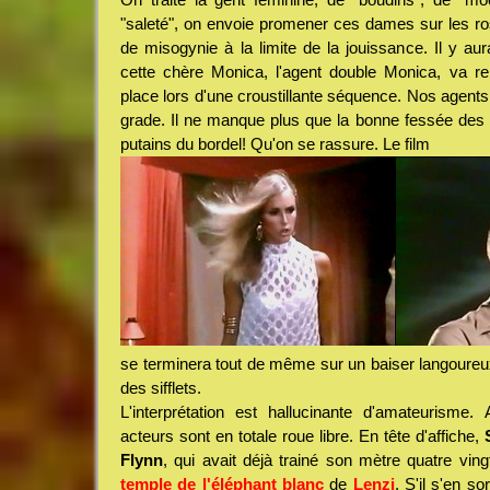
"saleté", on envoie promener ces dames sur les ros
de misogynie à la limite de la jouissance. Il y au
cette chère Monica, l'agent double Monica, va re
place lors d'une croustillante séquence. Nos agents
grade. Il ne manque plus que la bonne fessée des f
putains du bordel! Qu'on se rassure. Le film
se terminera tout de même sur un baiser langoureu
des sifflets.
L'interprétation est hallucinante d'amateurisme.
acteurs sont en totale roue libre. En tête d'affiche,
Flynn
, qui avait déjà trainé son mètre quatre vin
temple de l'éléphant blanc
de
Lenzi
. S'il s'en s