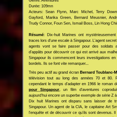
Genre: Aventures
Durée: 109mn
Acteurs: Sean Flynn, Marc Michel, Terry Down
Gayford, Marika Green, Bernard Meusnier, Andr
Trudy Connor, Foun Sen, Ismail Boss, Lin Hong Chin,
Résumé
: Dix-huit Marines ont mystérieusement
traces lors d'une escale à Singapour. L'agent secret
agents vont se faire passer pour des soldats a
d'appâts pour découvrir ce qui est arrivé aux malh
Singapour ils commencent leurs investigations en
bordels. Ils se font vite remarquer...
Très peu actif au grand écran
Bernard Toublanc-M
télévision tout au long des années 70 et 80. P
cependant le temps d'adapter en 1966 le roman 
pour Singapour
, un film d'aventures coproduit
aujourd'hui encore un superbe exemple de série Z à 
Dix huit Marines ont disparu sans laisser de t
Singapour. Un agent de la CIA, le capitaine Art S
l'enquête et de découvrir ce qu'ils sont devenus. I