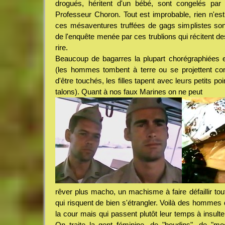
drogués, héritent d'un bébé, sont congelés par
Professeur Choron. Tout est improbable, rien n'est
ces mésaventures truffées de gags simplistes son
de l'enquête menée par ces trublions qui récitent de
rire.
Beaucoup de bagarres la plupart chorégraphiées e
(les hommes tombent à terre ou se projettent c
d'être touchés, les filles tapent avec leurs petits p
talons). Quant à nos faux Marines on ne peut
rêver plus macho, un machisme à faire défaillir tou
qui risquent de bien s'étrangler. Voilà des hommes 
la cour mais qui passent plutôt leur temps à insulte
On traite la gent féminine, de "boudins", de "mo