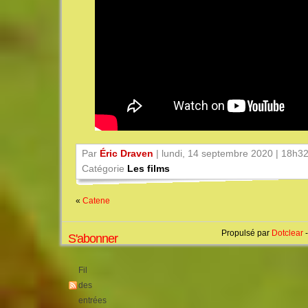
Par
Éric Draven
| lundi, 14 septembre 2020 | 18h3
Catégorie
Les films
«
Catene
Propulsé par
Dotclear
-
S'abonner
Fil
des
entrées