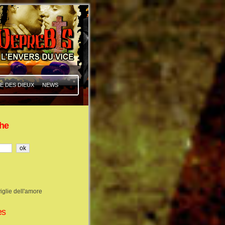
E DES DIEUX
NEWS
he
iglie dell'amore
es