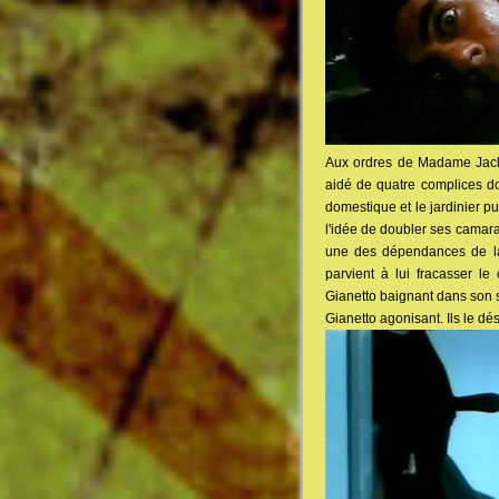
Aux ordres de Madame Jaclaud
aidé de quatre complices doi
domestique et le jardinier p
l'idée de doubler ses camara
une des dépendances de la 
parvient à lui fracasser l
Gianetto baignant dans son s
Gianetto agonisant. Ils le d