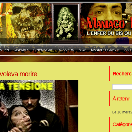
ALIEN
CINÉMA X
CINÉMA GAY
DOSSIERS
BIOS
MANIACO-GRÉVIN
SALL
voleva morire
Recherc
À retenir
Le 10 merav
Catégori