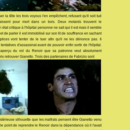
ser la tête les trois voyous l'en empêchent, refusant qu'il soit tué
aissent pour mort dans un bois. Deux motards trouvent le
tat critique à l'hôpital personne ne sait qui il est mais il semble
 et de parler il est immobilisé sur son lit de souffrance en sachant
ices vont tenter de le tuer afin qu'il ne les dénonce pas. Il
entatives d'assassinat avant de pouvoir enfin sortir de l'hôpital.
t aperçu du vol du Renoir que sa patronne veut absolument
prix retrouver Gianetto. Trois des partenaires de Fabrizio sont
térieuse silhouette que les malfrats pensent être Gianetto venu
r le point de reprendre le Renoir dans la dépendance où il l'avait