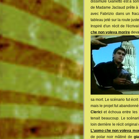
dissimulé Gianetto est à son
de Madame Jaclaud prête à to
avec Fabrizio dans un frac
tableau jeté sur la route just
Inspiré d'un récit de l'écriv
che non voleva morire
devai
sa mort. Le scénario fut écri
mais le projet fut abandonné.
Clerici
et échoua entre les 
tenait beaucoup. Le scénari
loin derrière le récit origin
L'uomo che non voleva mor
de polar noir mâtiné de
gia