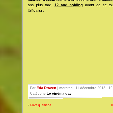
ans plus tard,
12 and holding
avant de se tou
télévision.
Par
Éric Draven
| mercredi, 11 décembre 2013 | 1
Catégorie
Le cinéma gay
«
Plata quemada
I