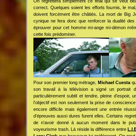
On regrettera simplement ce final qui se veut be
correct. Quelques soient les efforts fournis, le mal,
doivent forcément être châtiés. La mort de Big J
cynique ne fera donc que renforcer la dualité des
éprouver pour cet homme mi-ange mi-démon même si
cette fois prédominer.
Pour son premier long métrage,
Michael Cuesta
qui
son travail à la télévision a signé un portrait 
particulièrement subtil et tendre, pleine d'espoir, u
l'objectif est non seulement la prise de conscienc
encore difficile mais également une entrée réuss
d'épreuves aussi dures furent elles. Certains regre
de n'avoir donné à aucun moment dans le putass
voyeurisme trash. Là réside la différence entre
L.I.
Larry Clark
que beaucoup lui préféreront. On peut