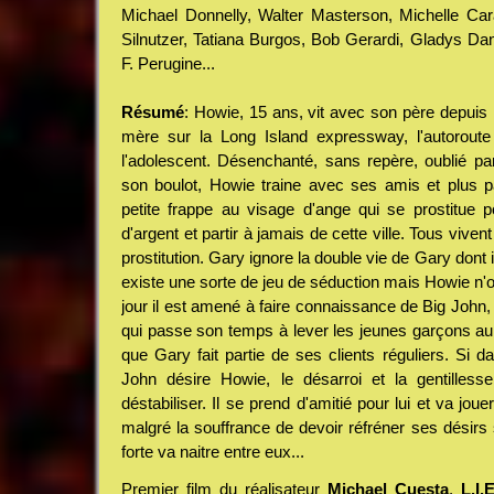
Michael Donnelly, Walter Masterson, Michelle Ca
Silnutzer, Tatiana Burgos, Bob Gerardi, Gladys Da
F. Perugine...
Résumé
: Howie, 15 ans, vit avec son père depuis 
mère sur la Long Island expressway, l'autoroute 
l'adolescent. Désenchanté, sans repère, oublié p
son boulot, Howie traine avec ses amis et plus p
petite frappe au visage d'ange qui se prostitue 
d'argent et partir à jamais de cette ville. Tous viven
prostitution. Gary ignore la double vie de Gary dont
existe une sorte de jeu de séduction mais Howie n'o
jour il est amené à faire connaissance de Big John
qui passe son temps à lever les jeunes garçons au 
que Gary fait partie de ses clients réguliers. Si 
John désire Howie, le désarroi et la gentillesse
déstabiliser. Il se prend d'amitié pour lui et va joue
malgré la souffrance de devoir réfréner ses désirs 
forte va naitre entre eux...
Premier film du réalisateur
Michael Cuesta
,
L.I.