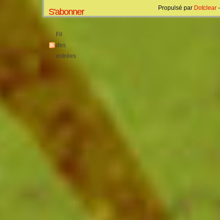
Propulsé par
Dotclear
-
S'abonner
Fil
des
entrées