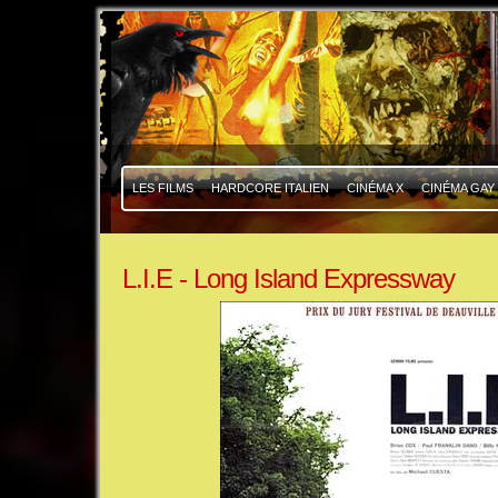
|
|
LES FILMS
HARDCORE ITALIEN
CINÉMA X
CINÉMA GAY
L.I.E - Long Island Expressway