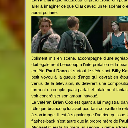
aller à imaginer ce que
Clark
avec un tel scénario e
aurait pu faire.
Joliment mis en scène, accompagné d'une agréabl
doit également beaucoup à l'interprétation et la bea
en tête
Paul Dano
et surtout le séduisant
Billy Ka
petit voyou à la gueule d'ange qui devrait en étou
venus de la télévision, ils délivrent une compositi
forment un couple quasi parfait et totalement fanta
voir concrétiser son amour inavoué.
Le vétéran
Brian Cox
est quant à lui magistral da
rôle que beaucoup lui avait pourtant conseillé de ref
à son image. Il est à signaler que l'actrice qui jou
flashes-back n'est autre que la propre mère de
Pau
Michael Cuesta
tournera un second drame adolesce