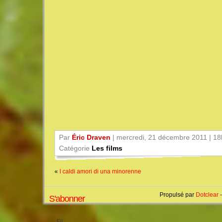
Par
Éric Draven
| mercredi, 21 décembre 2011 | 1
Catégorie
Les films
«
I caldi amori di una minorenne
Propulsé par
Dotclear
-
S'abonner
Fil