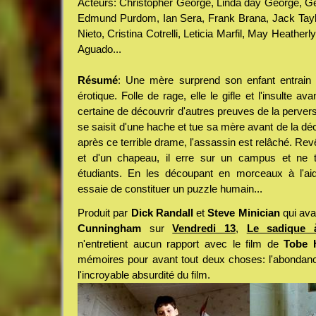
Acteurs: Christopher George, Linda day George, Gér
Edmund Purdom, Ian Sera, Frank Brana, Jack Tayl
Nieto, Cristina Cotrelli, Leticia Marfil, May Heathe
Aguado...
Résumé
: Une mère surprend son enfant entrain
érotique. Folle de rage, elle le gifle et l'insulte av
certaine de découvrir d'autres preuves de la pervers
se saisit d'une hache et tue sa mère avant de la déc
après ce terrible drame, l'assassin est relâché. Rev
et d'un chapeau, il erre sur un campus et ne 
étudiants. En les découpant en morceaux à l'aid
essaie de constituer un puzzle humain...
Produit par
Dick Randall
et
Steve Minician
qui avai
Cunningham
sur
Vendredi 13
,
Le sadique 
n'entretient aucun rapport avec le film de
Tobe 
mémoires pour avant tout deux choses: l'abondanc
l'incroyable absurdité du film.