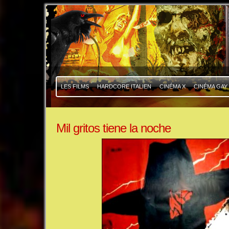
|
|
LES FILMS
HARDCORE ITALIEN
CINÉMA X
CINÉMA GAY
Mil gritos tiene la noche