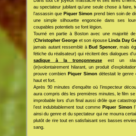
Dans tout ce joyeux massacre et ses litres d'hémog
au spectateur jubilant qu'une seule chose à faire, t
l'assassin que
Piquer Simon
prend bien soin de di
une simple silhouette engoncée dans ses lour
coupables potentiels se font légion.
Tourné en partie à Boston avec une majorité d
(
Christopher George
et son épouse
Linda Day G
jamais autant ressemblé à
Bud Spencer
, mais é
fétiche du réalisateur) qui récitent des dialogues d'
sadique à la tronçonneuse
est un slas
(in)volontairement hilarant, un produit d'exploitation
prouve combien
Piquer Simon
détestait le genre 
haut et fort.
Après 90 minutes d'enquête où l'inspecteur décou
aura compris dés les premières minutes, le film se
improbable lors d'un final aussi drôle que catastro
l'est indubitablement tout comme
Piquer Simon
l
ainsi du genre et du spectateur qui ne mourra cert
plutôt de rire tout en satisfaisant ses basses envie
sang.