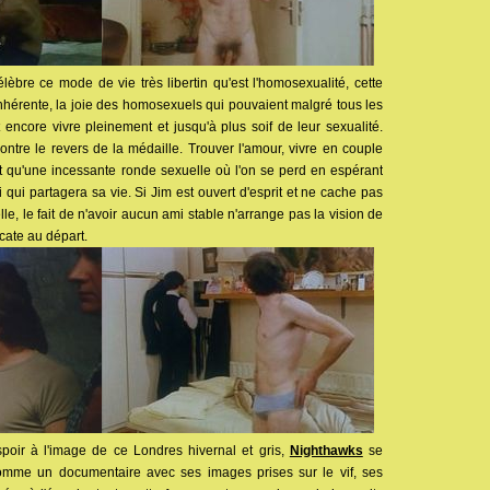
lèbre ce mode de vie très libertin qu'est l'homosexualité, cette
t inhérente, la joie des homosexuels qui pouvaient malgré tous les
t encore vivre pleinement et jusqu'à plus soif de leur sexualité.
ntre le revers de la médaille. Trouver l'amour, vivre en couple
est qu'une incessante ronde sexuelle où l'on se perd en espérant
i qui partagera sa vie. Si Jim est ouvert d'esprit et ne cache pas
le, le fait de n'avoir aucun ami stable n'arrange pas la vision de
icate au départ.
poir à l'image de ce Londres hivernal et gris,
Nighthawks
se
omme un documentaire avec ses images prises sur le vif, ses