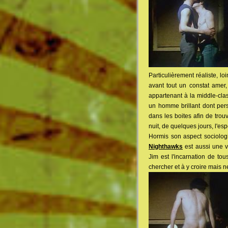
Particulièrement réaliste, lo
avant tout un constat amer,
appartenant à la middle-cla
un homme brillant dont pers
dans les boites afin de trou
nuit, de quelques jours, l'e
Hormis son aspect sociologiq
Nighthawks
est aussi une vi
Jim est l'incarnation de t
chercher et à y croire mais n