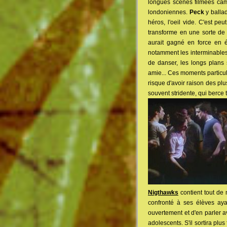
longues scènes filmées camé
londoniennes.
Peck
y ballad
héros, l'oeil vide. C'est peu
transforme en une sorte de 
aurait gagné en force en é
notamment les interminables s
de danser, les longs plans
amie... Ces moments particul
risque d'avoir raison des plu
souvent stridente, qui berce to
Nigthawks
contient tout de 
confronté à ses élèves aya
ouvertement et d'en parler ave
adolescents. S'il sortira plus