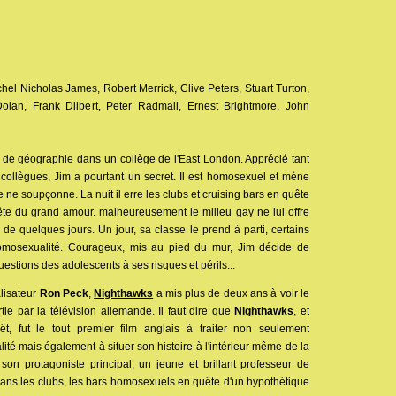
el Nicholas James, Robert Merrick, Clive Peters, Stuart Turton,
lan, Frank Dilbert, Peter Radmall, Ernest Brightmore, John
r de géographie dans un collège de l'East London. Apprécié tant
collègues, Jim a pourtant un secret. Il est homosexuel et mène
ne soupçonne. La nuit il erre les clubs et cruising bars en quête
te du grand amour. malheureusement le milieu gay ne lui offre
de quelques jours. Un jour, sa classe le prend à parti, certains
omosexualité. Courageux, mis au pied du mur, Jim décide de
stions des adolescents à ses risques et périls...
lisateur
Ron Peck
,
Nighthawks
a mis plus de deux ans à voir le
tie par la télévision allemande. Il faut dire que
Nighthawks
, et
rêt, fut le tout premier film anglais à traiter non seulement
té mais également à situer son histoire à l'intérieur même de la
on protagoniste principal, un jeune et brillant professeur de
dans les clubs, les bars homosexuels en quête d'un hypothétique