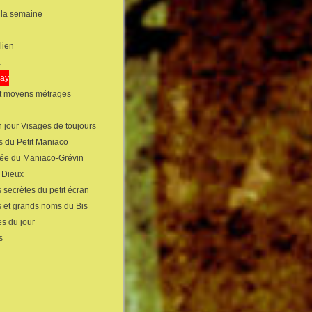
 la semaine
lien
X
gay
et moyens métrages
 jour Visages de toujours
s du Petit Maniaco
sée du Maniaco-Grévin
s Dieux
 secrètes du petit écran
s et grands noms du Bis
s du jour
s