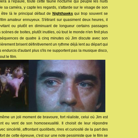
ra à l'épaule, toute cette faune nocturne qui peuple les nuits
e sa caméra, y capte les regards, s'attarde sur le visage de son
t être là le principal défaut de
Nighthawks
qui trop souvent se
film amateur ennuyeux. S'étirant sur quasiment deux heures, il
vitant ou plutôt en diminuant de longueur certains passages
cènes de boites, plutôt inutiles, où tout le monde n'en finit plus
 séquences de quatre à cinq minutes où Jim discute avec son
ièrement brisent définitivement un rythme déjà lent au départ qui
s endurcis d'autant plus s'ils ne supportent pas la musique disco,
ut le film.
même un joli moment de bravoure, fort réaliste, celui où Jim est
nt eu vent de son homosexualité. Il choisit de leur répondre
c sincérité, affrontant quolibets, rires et curiosité de la part des
 fort de cette épreuve, c'est sur une note pessimiste que le film se