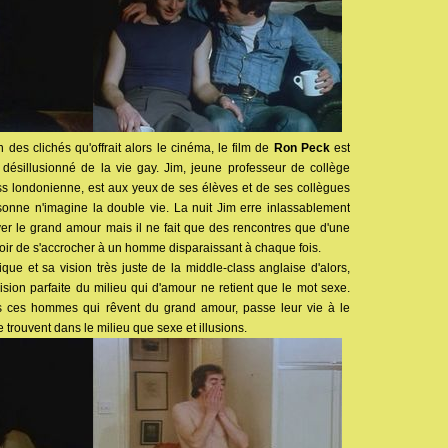
in des clichés qu'offrait alors le cinéma, le film de
Ron Peck
est
 désillusionné de la vie gay. Jim, jeune professeur de collège
ss londonienne, est aux yeux de ses élèves et de ses collègues
onne n'imagine la double vie. La nuit Jim erre inlassablement
ver le grand amour mais il ne fait que des rencontres que d'une
spoir de s'accrocher à un homme disparaissant à chaque fois.
ue et sa vision très juste de la middle-class anglaise d'alors,
sion parfaite du milieu qui d'amour ne retient que le mot sexe.
ous ces hommes qui rêvent du grand amour, passe leur vie à le
e trouvent dans le milieu que sexe et illusions.