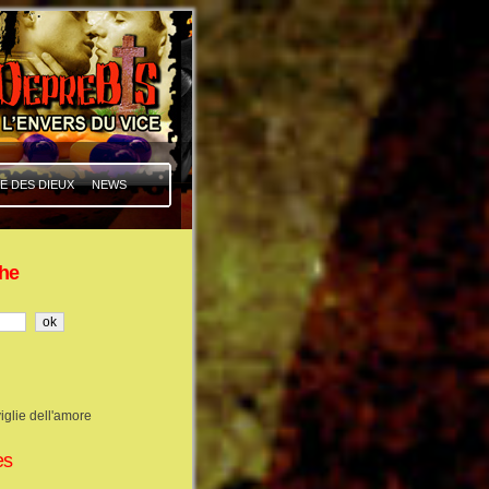
E DES DIEUX
NEWS
he
iglie dell'amore
es