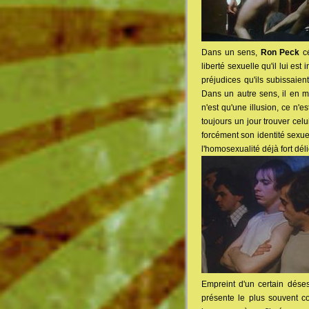
Dans un sens,
Ron Peck
cé
liberté sexuelle qu'il lui es
préjudices qu'ils subissaien
Dans un autre sens, il en mo
n'est qu'une illusion, ce n'
toujours un jour trouver celu
forcément son identité sexuel
l'homosexualité déjà fort dél
Empreint d'un certain déses
présente le plus souvent c