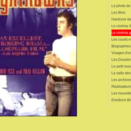
La photo de
Les films
Hardcore ita
Le cinéma 
Le cinéma 
Les courts 
Biographies
Visages d'un
Les Dossier
Le petit mu
La salle de
Les archives
Réalisateur
Les nouvelle
Emotions Bi