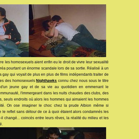
re les homosexuels aient enfin eu le droit de vivre leur sexualité
réa pourtant un énorme scandale lors de sa sortie. Réalisé à un
gay qui voyait de plus en plus de films indépendants traiter de
èmes des homosexuels
Nighthawks
connu chez nous sous le titre
t d'un jeune gay et de sa vie au quotidien en emmenant le
ommunauté, l'immergeant dans les nuits chaudes des clubs, des
s, seuls endroits où alors les hommes qui aimaient les hommes
alité. On ose imaginer le choc chez la prude Albion même si
 le reflet sans détour de ce à quoi étaient alors condamnés les
il changé... coincés entre leurs rêves, la réalité du milieu et les
é.