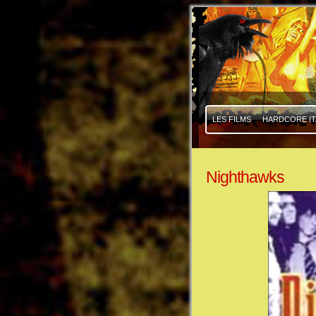
|
|
LES FILMS
HARDCORE IT
Nighthawks