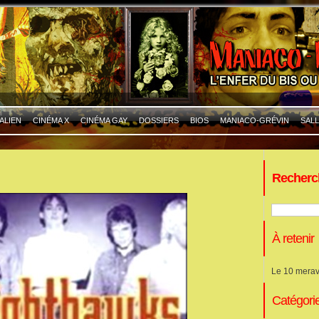
ALIEN
CINÉMA X
CINÉMA GAY
DOSSIERS
BIOS
MANIACO-GRÉVIN
SALL
Recherc
À retenir
Le 10 merav
Catégori