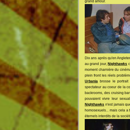
grand amour.
Dix ans après qu'en Angleter
au grand jour,
Nighthawks
c
moment charnière du cinéma 
plein front les réels probl
Urbania
brosse le portrai
spectateur au coeur de la c
backrooms, des cruising bar
pouvaient vivre leur sexu
Nighthawks
n'est jamais que
homosexuels... mais cela a t-
éternels interdits de la sociét