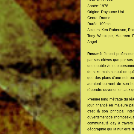
Real: Ron Peck
Année: 1978
Origine: Royaume-Uni
Genre: Drame
Durée: 109mn
Acteurs: Ken Robertson, Rach
Tony Westrope, Maureen Do
Angel...
Résumé
: Jim est professeu
par ses élèves que par ses 
une double vie que personne 
de sexe mais surtout en quê
que des plans d'une nuit ou 
auraient eu vent de son h
répondre ouvertement aux que
Premier long métrage du réa
jour, financé en majeure par
c'est là son principal inté
ouvertement de l'homosexuali
communauté gay à travers s
géographie qui la nuit erre 