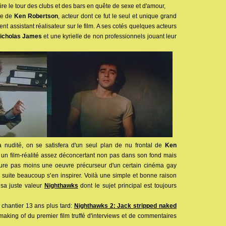
ire le tour des clubs et des bars en quête de sexe et d'amour,
ste de
Ken Robertson
, acteur dont ce fut le seul et unique grand
t assistant réalisateur sur le film. A ses cotés quelques acteurs
icholas James
et une kyrielle de non professionnels jouant leur
 nudité, on se satisfera d'un seul plan de nu frontal de
Ken
 un film-réalité assez déconcertant non pas dans son fond mais
ure pas moins une oeuvre précurseur d'un certain cinéma gay
a suite beaucoup s'en inspirer. Voilà une simple et bonne raison
 sa juste valeur
Nighthawks
dont le sujet principal est toujours
n chantier 13 ans plus tard:
Nighthawks 2: Jack stripped naked
 making of du premier film truffé d'interviews et de commentaires