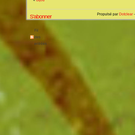
Propulsé par
Dotclear
-
S'abonner
Fil
des
entrées