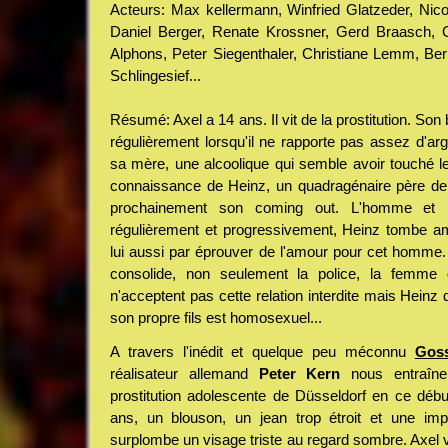
Acteurs: Max kellermann, Winfried Glatzeder, Nico
Daniel Berger, Renate Krossner, Gerd Braasch, 
Alphons, Peter Siegenthaler, Christiane Lemm, Be
Schlingesief...
Résumé: Axel a 14 ans. Il vit de la prostitution. Son 
régulièrement lorsqu'il ne rapporte pas assez d'ar
sa mère, une alcoolique qui semble avoir touché le 
connaissance de Heinz, un quadragénaire père de f
prochainement son coming out. L'homme et l'
régulièrement et progressivement, Heinz tombe am
lui aussi par éprouver de l'amour pour cet homme. 
consolide, non seulement la police, la femme
n'acceptent pas cette relation interdite mais Hein
son propre fils est homosexuel...
A travers l'inédit et quelque peu méconnu
Goss
réalisateur allemand
Peter Kern
nous entraîn
prostitution adolescente de Düsseldorf en ce déb
ans, un blouson, un jean trop étroit et une im
surplombe un visage triste au regard sombre. Axel vit