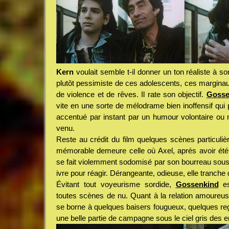
Kern
voulait semble t-il donner un ton réaliste à so
plutôt pessimiste de ces adolescents, ces marginaux 
de violence et de rêves. Il rate son objectif.
Gosse
vite en une sorte de mélodrame bien inoffensif qui p
accentué par instant par un humour volontaire ou
venu.
Reste au crédit du film quelques scènes particuliè
mémorable demeure celle où Axel, aprés avoir été
se fait violemment sodomisé par son bourreau sous
ivre pour réagir. Dérangeante, odieuse, elle tranche d
Évitant tout voyeurisme sordide,
Gossenkind
es
toutes scènes de nu. Quant à la relation amoureuse
se borne à quelques baisers fougueux, quelques reg
une belle partie de campagne sous le ciel gris des 