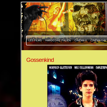
|
|
LES FILMS
HARDCORE ITALIEN
CINÉMA X
CINÉMA GAY
Gossenkind