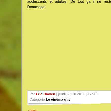
adolescents et adultes. De tout ça il ne rest
Dommage!
Par
Éric Draven
| jeudi, 2 juin 2011 | 17h19
Catégorie
Le cinéma gay
«
Bijou