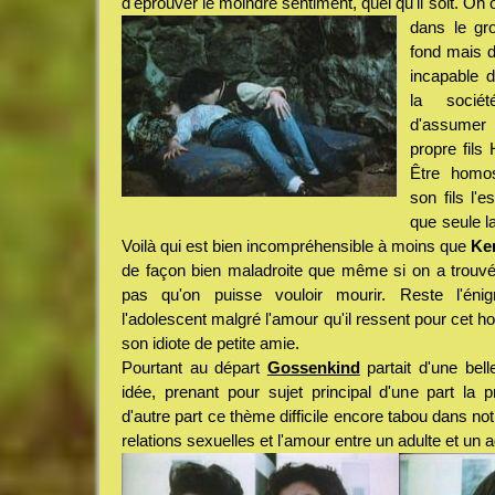
d'éprouver le moindre sentiment, quel qu'il soit. On o
dans le gr
fond mais 
incapable d
la socié
d'assumer 
propre fils
Être homos
son fils l'
que seule l
Voilà qui est bien incompréhensible à moins que
Ke
de façon bien maladroite que même si on a trouvé
pas qu'on puisse vouloir mourir. Reste l'éni
l'adolescent malgré l'amour qu'il ressent pour cet h
son idiote de petite amie.
Pourtant au départ
Gossenkind
partait d'une belle
idée, prenant pour sujet principal d'une part la p
d'autre part ce thème difficile encore tabou dans no
relations sexuelles et l'amour entre un adulte et un 