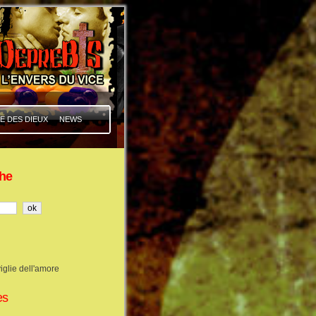
E DES DIEUX
NEWS
he
iglie dell'amore
es