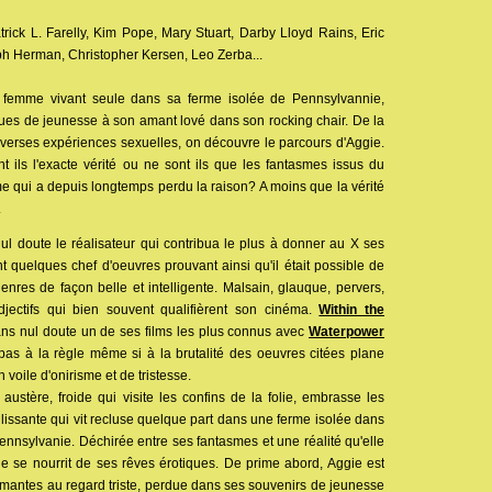
rick L. Farelly, Kim Pope, Mary Stuart, Darby Lloyd Rains, Eric
h Herman, Christopher Kersen, Leo Zerba...
e femme vivant seule dans sa ferme isolée de Pennsylvannie,
ques de jeunesse à son amant lové dans son rocking chair. De la
diverses expériences sexuelles, on découvre le parcours d'Aggie.
t ils l'exacte vérité ou ne sont ils que les fantasmes issus du
 qui a depuis longtemps perdu la raison? A moins que la vérité
.
ul doute le réalisateur qui contribua le plus à donner au X ses
nt quelques chef d'oeuvres prouvant ainsi qu'il était possible de
enres de façon belle et intelligente. Malsain, glauque, pervers,
jectifs qui bien souvent qualifièrent son cinéma.
Within the
ns nul doute un de ses films les plus connus avec
Waterpower
as à la règle même si à la brutalité des oeuvres citées plane
un voile d'onirisme et de tristesse.
ustère, froide qui visite les confins de la folie, embrasse les
issante qui vit recluse quelque part dans une ferme isolée dans
nnsylvanie. Déchirée entre ses fantasmes et une réalité qu'elle
lle se nourrit de ses rêves érotiques. De prime abord, Aggie est
harmantes au regard triste, perdue dans ses souvenirs de jeunesse