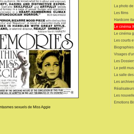
La photo de
Les films
Hardcore ita
Le cinéma 
Le cinéma 
Les courts 
Biographies
Visages d'un
Les Dossier
Le petit mu
La salle de
Les archives
Réalisateur
Les nouvelle
Emotions Bi
fantasmes sexuels de Miss Aggie