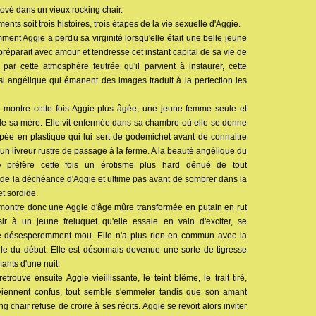
lové dans un vieux rocking chair.
ments soit trois histoires, trois étapes de la vie sexuelle d'Aggie.
nt Aggie a perdu sa virginité lorsqu'elle était une belle jeune
 préparait avec amour et tendresse cet instant capital de sa vie de
par cette atmosphère feutrée qu'il parvient à instaurer, cette
si angélique qui émanent des images traduit à la perfection les
montre cette fois Aggie plus âgée, une jeune femme seule et
g de sa mère. Elle vit enfermée dans sa chambre où elle se donne
upée en plastique qui lui sert de godemichet avant de connaitre
d'un livreur rustre de passage à la ferme. A la beauté angélique du
o
préfère cette fois un érotisme plus hard dénué de tout
de la déchéance d'Aggie et ultime pas avant de sombrer dans la
et sordide.
montre donc une Aggie d'âge mûre transformée en putain en rut
ir à un jeune freluquet qu'elle essaie en vain d'exciter, se
 désesperemment mou. Elle n'a plus rien en commun avec la
ille du début. Elle est désormais devenue une sorte de tigresse
mants d'une nuit.
trouve ensuite Aggie vieillissante, le teint blême, le trait tiré,
viennent confus, tout semble s'emmeler tandis que son amant
g chair refuse de croire à ses récits. Aggie se revoit alors inviter