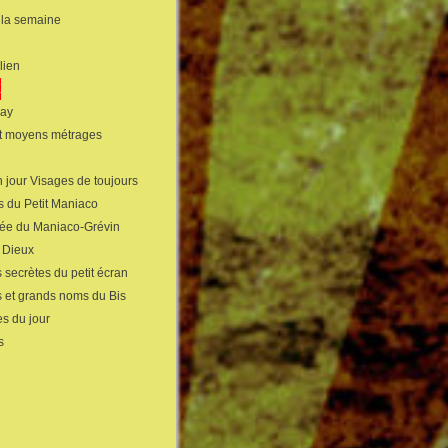
 la semaine
lien
X
gay
et moyens métrages
 jour Visages de toujours
s du Petit Maniaco
sée du Maniaco-Grévin
s Dieux
 secrètes du petit écran
s et grands noms du Bis
s du jour
s