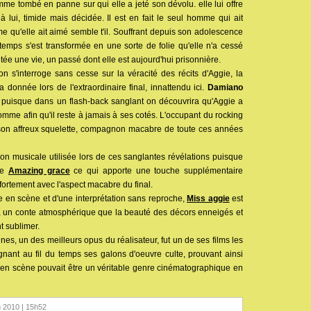
e tombé en panne sur qui elle a jeté son dévolu. elle lui offre
ir à lui, timide mais décidée. Il est en fait le seul homme qui ait
 qu'elle ait aimé semble t'il. Souffrant depuis son adolescence
temps s'est transformée en une sorte de folie qu'elle n'a cessé
entée une vie, un passé dont elle est aujourd'hui prisonnière.
on s'interroge sans cesse sur la véracité des récits d'Aggie, la
 donnée lors de l'extraordinaire final, innattendu ici.
Damiano
puisque dans un flash-back sanglant on découvrira qu'Aggie a
me afin qu'il reste à jamais à ses cotés. L'occupant du rocking
e son affreux squelette, compagnon macabre de toute ces années
tion musicale utilisée lors de ces sanglantes révélations puisque
re
Amazing grace
ce qui apporte une touche supplémentaire
 fortement avec l'aspect macabre du final.
e en scène et d'une interprétation sans reproche,
Miss aggie
est
e, un conte atmosphérique que la beauté des décors enneigés et
t sublimer.
nes, un des meilleurs opus du réalisateur, fut un de ses films les
gnant au fil du temps ses galons d'oeuvre culte, prouvant ainsi
 en scène pouvait être un véritable genre cinématographique en
in 2010 | 15h52