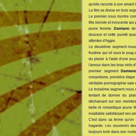
qu'elle raconte à son amant 
Le film se divise en trois seg
Le premier nous montre comme
fille blonde et innocente qui
jeune femme.
Damiano
de 
douceur et cette pureté qua
attentes d'Aggie.
Le deuxième segment nous 
frustrée qui vit sous le jou
du plaisir à l'aide d'une po
l'amour dans les bras virils 
premier segment
Damian
romantisme, première étape 
véritable pornographie sale 
Le troisième segment nous 
tentant de donner du plais
déchainant sur son membre
belle et romantique jeune f
insatiable satisfaisant ses a
C'est dans sa ferme qu'on re
hagarde. Les souvenirs de
toujours lové dans son rockin