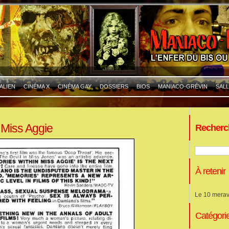
ALIEN
CINÉMA X
CINÉMA GAY
DOSSIERS
BIOS
MANIACO-GRÉVIN
SALL
 Miss Aggie
Recherc
À retenir
Le 10 merav
Catégori