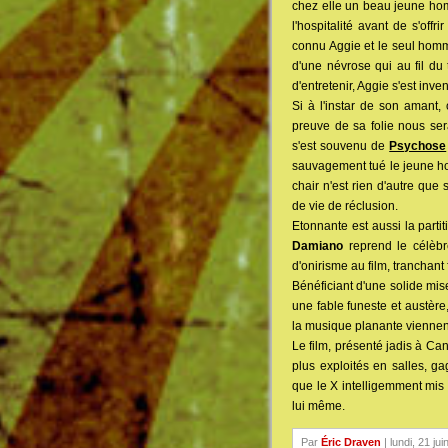
chez elle un beau jeune homm
l'hospitalité avant de s'offr
connu Aggie et le seul homme
d'une névrose qui au fil du 
d'entretenir, Aggie s'est inv
Si à l'instar de son amant, 
preuve de sa folie nous sera
s'est souvenu de
Psychose
sauvagement tué le jeune hom
chair n'est rien d'autre qu
de vie de réclusion.
Etonnante est aussi la parti
Damiano
reprend le célèb
d'onirisme au film, tranchant
Bénéficiant d'une solide mis
une fable funeste et austèr
la musique planante viennen
Le film, présenté jadis à Can
plus exploités en salles, ga
que le X intelligemment mis
lui même.
Par
Éric Draven
| lundi, 21 ju