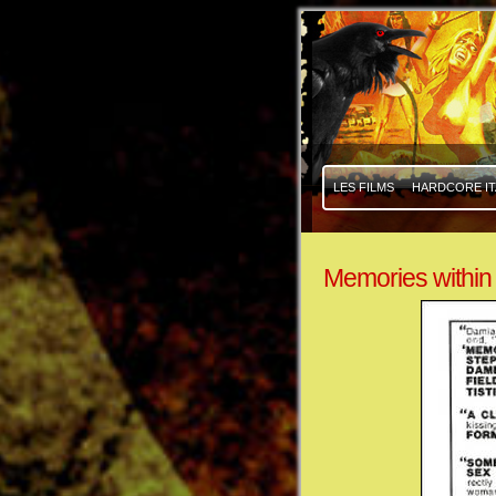
|
|
LES FILMS
HARDCORE IT
Memories within