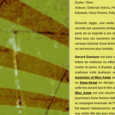
Durée: 78mn
Acteurs: Deborah Ashira, Pat
Edwards, Harry Reems, Ralp
Résumé: Aggie, une vieill
raconte ses souvenirs éroti
perte de sa virginité à ses 
Mais tous ces souvenirs son
cerveau névrosé d'une femme
ne soit encore plus horrible..
Gerard Damiano
est sans n
lettres de noblesse en offra
marier le porno à d'autres g
scabreux voilà quelques ad
memories of Miss Aggie
sa
ou
Deep throat
ne déroge p
cette fois durant tout le film 
Miss Aggie
est une oeuvre a
psychoses d'une femme vieill
la campagne hivernale de Pe
fuit depuis l'adolescence, e
une vieille fille des plus c