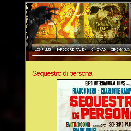
|
|
LES FILMS
HARDCORE ITALIEN
CINÉMA X
CINÉMA GAY
Sequestro di persona