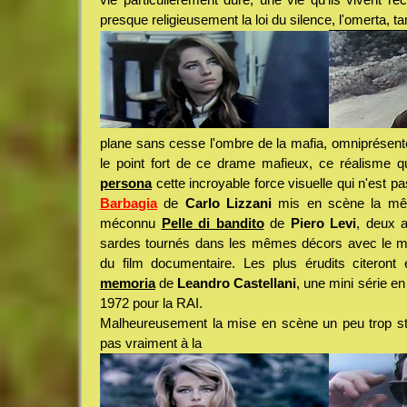
presque religieusement la loi du silence, l'omerta, t
plane sans cesse l'ombre de la mafia, omniprésente
le point fort de ce drame mafieux, ce réalisme 
persona
cette incroyable force visuelle qui n'est pa
Barbagia
de
Carlo Lizzani
mis en scène la mê
méconnu
Pelle di bandito
de
Piero Levi
, deux a
sardes tournés dans les mêmes décors avec le m
du film documentaire. Les plus érudits citeron
memoria
de
Leandro Castellani
, une mini série en
1972 pour la RAI.
Malheureusement la mise en scène un peu trop s
pas vraiment à la