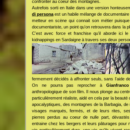
confronter au coeur des montagnes.
Autrefois sorti en Italie dans une version honteu
di persona
est un habile mélange de documentaire et
metteur en scène qui connait son métier puisqu
documentariste, un point qu'on retrouvera dans la pl
C'est avec force et franchise qu'il aborde ici l
kidnappings en Sardaigne à travers ses deux perso
fermement décidés à affronter seuls, sans l'aide de 
On ne pourra pas reprocher à
Gianfranco
anthropologique de son film. Il nous plonge au centr
particulièrement réaliste, aidé en cela par la beauté
apocalyptiques, des montagnes de la Barbagia, de 
visages marqués, fermés, et de leurs rites, se
pierres perdus au coeur de nulle part, dévastés 
entraine chez les bergers et leurs pâturages pour n
vie particulièrement dure, une vie qu'ils vivent re