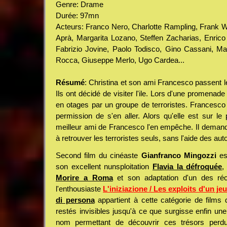
Genre: Drame
Durée: 97mn
Acteurs: Franco Nero, Charlotte Rampling, Frank Wol
Aprà, Margarita Lozano, Steffen Zacharias, Enric
Fabrizio Jovine, Paolo Todisco, Gino Cassani, Max
Rocca, Giuseppe Merlo, Ugo Cardea...
Résumé
: Christina et son ami Francesco passent 
Ils ont décidé de visiter l'ile. Lors d'une promenad
en otages par un groupe de terroristes. Francesco 
permission de s'en aller. Alors qu'elle est sur le p
meilleur ami de Francesco l'en empêche. Il demande à
à retrouver les terroristes seuls, sans l'aide des autor
Second film du cinéaste
Gianfranco Mingozzi
es
son excellent nunsploitation
Flavia la défroquée
,
Morire a Roma
et son adaptation d'un des récit
l'enthousiaste
L'iniziazione / Les exploits d'un j
di persona
appartient à cette catégorie de films
restés invisibles jusqu'à ce que surgisse enfin un
nom permettant de découvrir ces trésors perd