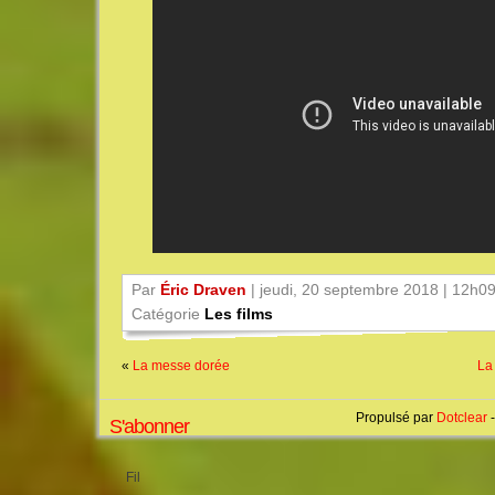
Par
Éric Draven
| jeudi, 20 septembre 2018 | 12h0
Catégorie
Les films
«
La messe dorée
La
Propulsé par
Dotclear
-
S'abonner
Fil