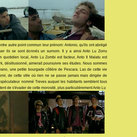
entre autre point commun leur prénom: Antonio, qu'ils ont abrégé
guer ils se sont donnés un surnom. Il y a ainsi Anto Lu Zorru
n quotidien local, Anto Lu Zombi est facteur, Anto Il Malatu est
ark, désillusionné, aimerait poursuivre ses études. Nous sommes
ano, une petite bourgade côtière de Pescara. Las de cette vie
venir, de cette ville où rien ne se passe jamais mais dirigée de
 spéculateur nommé Treves auquel les habitants semblent tous
tent de s'évader de cette morosité, plus particulièrement Anto Lu