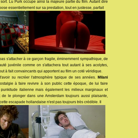
rt. Lu Purk occupe ainsi la majeure partie du film. Autant dire
ose essentiellement sur sa prestation, tout en justesse, parfait
e pas s'attacher à ce garçon fragile, éminemment sympathique, de
té juvénile comme on s'attachera tout autant à ses acolytes,
ut à fait convaincants qui apportent au film un coté véridique.
t d'avoir su recréer l'atmosphère typique de ses années.
Milani
stalgie à faire revivre à son public cette époque, de lui faire
 punkitude italienne mais également les milieux marginaux et
 de le plonger dans une Amsterdam toujours aussi plaisante,
ette escapade hollandaise n'est pas toujours très crédible. Il