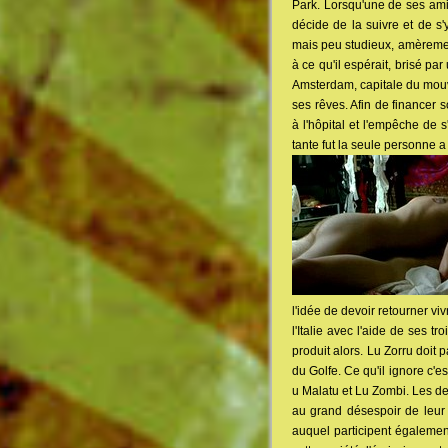
Park. Lorsqu'une de ses amie
décide de la suivre et de s'
mais peu studieux, amèremen
à ce qu'il espérait, brisé pa
Amsterdam, capitale du mouve
ses rêves. Afin de financer s
à l'hôpital et l'empêche de 
tante fut la seule personne a 
l'idée de devoir retourner vi
l'Italie avec l'aide de ses 
produit alors. Lu Zorru doit p
du Golfe. Ce qu'il ignore c'e
u Malatu et Lu Zombi. Les de
au grand désespoir de leur f
auquel participent également