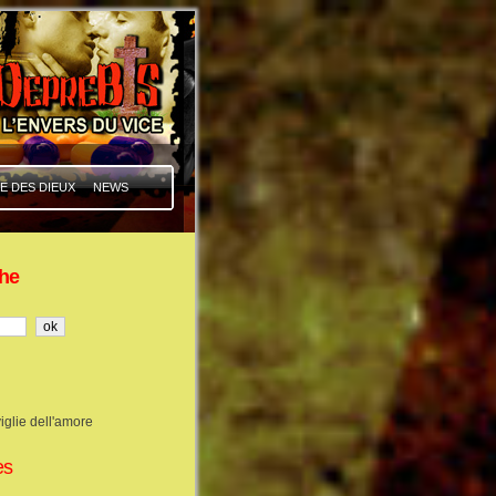
E DES DIEUX
NEWS
he
iglie dell'amore
es