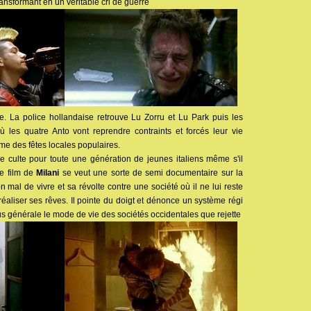
transformant en un véritable cri de guerre
. La police hollandaise retrouve Lu Zorru et Lu Park puis les
 les quatre Anto vont reprendre contraints et forcés leur vie
me des fêtes locales populaires.
 culte pour toute une génération de jeunes italiens même s'il
 le film de
Milani
se veut une sorte de semi documentaire sur la
mal de vivre et sa révolte contre une société où il ne lui reste
aliser ses rêves. Il pointe du doigt et dénonce un système régi
lus générale le mode de vie des sociétés occidentales que rejette