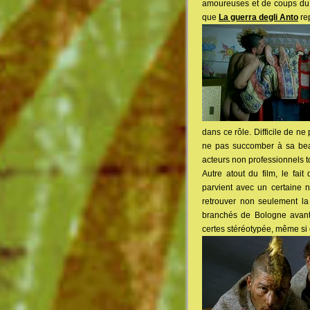
amoureuses et de coups du so
que
La guerra degli Anto
rep
dans ce rôle. Difficile de n
ne pas succomber à sa beau
acteurs non professionnels to
Autre atout du film, le fai
parvient avec un certaine no
retrouver non seulement la
branchés de Bologne avant
certes stéréotypée, même si c