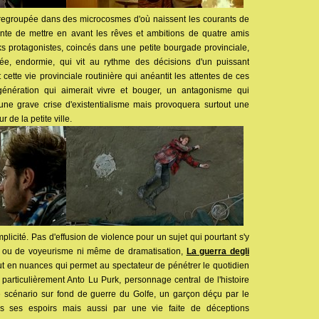
 regroupée dans des microcosmes d'où naissent les courants de
nte de mettre en avant les rêves et ambitions de quatre amis
ks protagonistes, coincés dans une petite bourgade provinciale,
itée, endormie, qui vit au rythme des décisions d'un puissant
t cette vie provinciale routinière qui anéantit les attentes de ces
 génération qui aimerait vivre et bouger, un antagonisme qui
ne grave crise d'existentialisme mais provoquera surtout une
r de la petite ville.
implicité. Pas d'effusion de violence pour un sujet qui pourtant s'y
nre ou de voyeurisme ni même de dramatisation,
La guerra degli
ut en nuances qui permet au spectateur de pénétrer le quotidien
particulièrement Anto Lu Purk, personnage central de l'histoire
e scénario sur fond de guerre du Golfe, un garçon déçu par le
ns ses espoirs mais aussi par une vie faite de déceptions