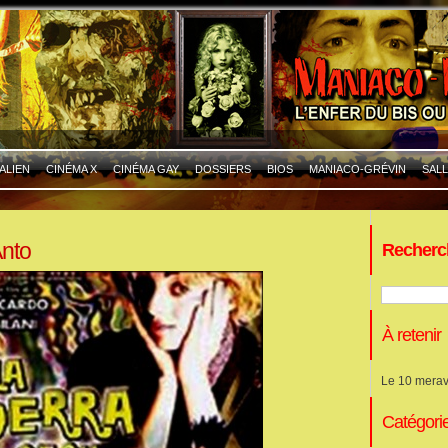
ALIEN
CINÉMA X
CINÉMA GAY
DOSSIERS
BIOS
MANIACO-GRÉVIN
SALL
Anto
Recherc
À retenir
Le 10 merav
Catégori