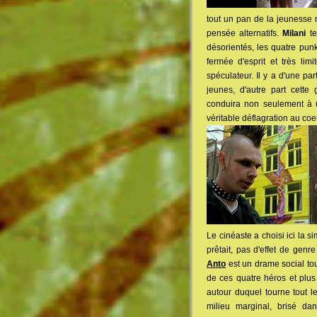
tout un pan de la jeunesse
pensée alternatifs.
Milani
te
désorientés, les quatre pun
fermée d'esprit et très lim
spéculateur. Il y a d'une par
jeunes, d'autre part cette
conduira non seulement à u
véritable déflagration au coeu
Le cinéaste a choisi ici la s
prêtait, pas d'effet de ge
Anto
est un drame social to
de ces quatre héros et plus 
autour duquel tourne tout l
milieu marginal, brisé da