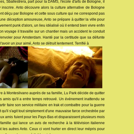
s, Sballestrera, part pour la DAMS, l'école d'arts de Bologne, il
y inscrire. Anto découvre alors la culture alternative de Bologne
t déçu par Bologne et cette sous culture qui ne correspond pas
r une déception amoureuse, Anto se prépare à quitter la ville pour
ment punk d'alors, un lieu idéalisé où il entend bien vivre enfin
on voyage il travaille sur un chantier mais un accident le conduit
s'envoler pour Amsterdam. Hanté par la certitude que sa défunte
l'avoir un jour aimé, Anto se détruit lentement. Terrifié à
vre à Montesilvano auprès de sa famille, Lu Park décide de quitter
trois amis qu'il a entre temps retrouvé. Un évènement inattendu se
artir faire son service militaire en Irak et combattre pour la guerre
st qu'il s'agit tout simplement d'une mauvaise farce orchestrée par
ux amis fuient pour les Pays-Bas et disparaissent plusieurs mois
amille qui lance un avis de recherche à la télévision italienne
 les autres Anto. Ceux ci vont hurler en direct leur mépris pour