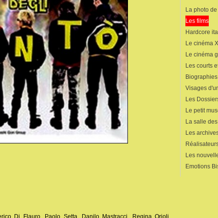
La photo de
Les films
Hardcore ita
Le cinéma 
Le cinéma 
Les courts 
Biographies
Visages d'un
Les Dossier
Le petit mu
La salle de
Les archives
Réalisateur
Les nouvelle
Emotions Bi
derico Di Flauro, Paolo Setta, Danilo Mastracci, Regina Orioli,