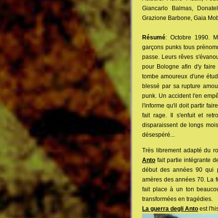
Giancarlo Balmas, Donatel
Grazione Barbone, Gaia Mobil
Résumé
: Octobre 1990. Mo
garçons punks tous prénomm
passe. Leurs rêves s'évanou
pour Bologne afin d'y faire
tombe amoureux d'une étudia
blessé par sa rupture amou
punk. Un accident l'en empêc
l'informe qu'il doit partir fa
fait rage. Il s'enfuit et r
disparaissent de longs moi
désespéré...
Très librement adapté du rom
Anto
fait partie intégrante 
début des années 90 qui 
amères des années 70. La fra
fait place à un ton beauco
transformées en tragédies.
La guerra degli Anto
est l'h