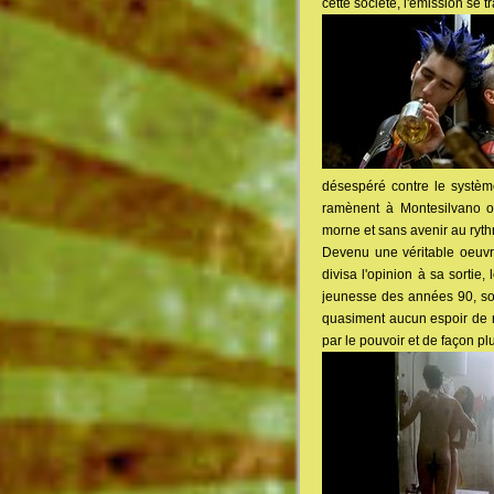
cette société, l'émission se 
désespéré contre le système
ramènent à Montesilvano où
morne et sans avenir au ryth
Devenu une véritable oeuvre
divisa l'opinion à sa sortie,
jeunesse des années 90, son 
quasiment aucun espoir de ré
par le pouvoir et de façon p