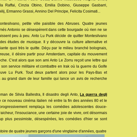
la Raffai, Cinzia Obino, Emilia Dobino, Giuseppe Gasbarri,
ij, Ermanno Grassi, Annino Del Principe, Felicita Cosimati...
ntesilvano, petite ville paisible des Abruses. Quatre jeunes
és Antonio se désespèrent dans cette bourgade où rien ne se
issent peu à peu. Anto Lu Purk décide de quitter Montesilvano
 des études de musique. Il y découvre la culture alternative et
nte quoi très le quitte. Déçu par le milieu branché bolognais,
reuse, il désire partir pour Amsterdam, capitale du mouvement
he. C'est alors que son ami Anto Le Zorru reçoit une lettre qui
ire son service militaire et combattre en Irak où la guerre du Golfe
etrouve Lu Purk. Tout deux partent alors pour les Pays-Bas et
s au grand dam de leur famille qui lance un avis de recherche
an de Silvia Ballestra, Il disastro degli Anto,
La guerra degli
de ce nouveau cinéma italien né entre la fin des années 80 et le
progressivement remplaça les comédies adolescentes douce-
icheur, l'insouciance, une certaine joie de vivre, ont désormais
up plus pessimiste, désespérées, les comédies d'hier se sont
istoire de quatre jeunes garçons d'une vingtaine d'années, quatre