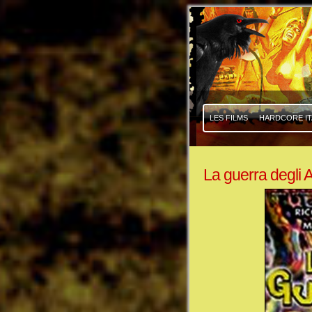
|
|
LES FILMS
HARDCORE IT
La guerra degli 