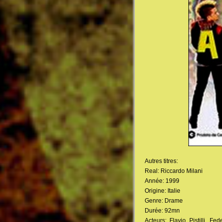
Autres titres:
Real: Riccardo Milani
Année: 1999
Origine: Italie
Genre: Drame
Durée: 92mn
Acteurs: Flavio Pistilli, Fe