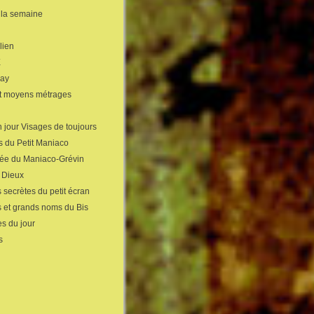
 la semaine
lien
X
gay
et moyens métrages
 jour Visages de toujours
s du Petit Maniaco
sée du Maniaco-Grévin
s Dieux
 secrètes du petit écran
s et grands noms du Bis
s du jour
s